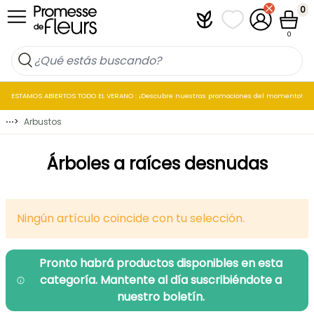
Ir al contenido
0
Plantfit
Mis listas de favo
Mi cuenta
Cesta
0
ESTAMOS ABIERTOS TODO EL VERANO : ¡Descubre nuestras promociones del momento!
⋯
>
Arbustos
Árboles a raíces desnudas
Ningún artículo coincide con tu selección.
Pronto habrá productos disponibles en esta
categoría. Mantente al día suscribiéndote a
nuestro boletín.