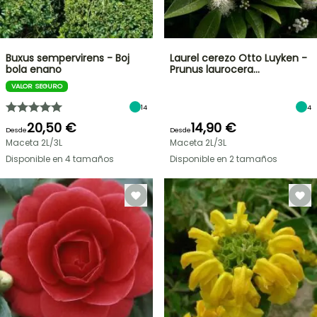
Buxus sempervirens - Boj
Laurel cerezo Otto Luyken -
bola enano
Prunus laurocera…
VALOR SEGURO
14
4
20,50 €
14,90 €
Desde
Desde
Maceta 2L/3L
Maceta 2L/3L
Disponible en 4 tamaños
Disponible en 2 tamaños