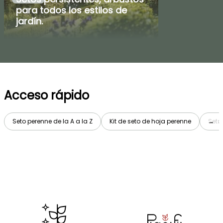
para todos los estilos de
jardín.
Acceso rápido
Seto perenne de la A a la Z
Kit de seto de hoja perenne
Seto 
→