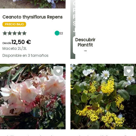
CONSEJOS
PERSONALIZADOS
PARA
Ceanoto thyrsiflorus Repens
SU
PRECIO BAJO
JARDÍN
22
Descubrir
12,50 €
Desde
Plantfit
Maceta 2L/3L
→
Disponible en 3 tamaños