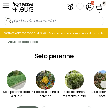
Ir al contenido
0
Plantfit
Mis listas de favo
Mi cuenta
Cesta
0
ESTAMOS ABIERTOS TODO EL VERANO : ¡Descubre nuestras promociones del momento!
⋯
>
Arbustos para setos
Seto perenne
→
Seto perenne de la
Kit de seto de hoja
Seto perenne y
Seto peren
A a la Z
perenne
resistente al frío
costa