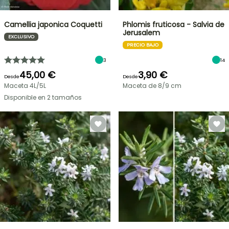
Camellia japonica Coquetti
Phlomis fruticosa - Salvia de
Jerusalem
EXCLUSIVO
PRECIO BAJO
3
14
45,00 €
3,90 €
Desde
Desde
Maceta 4L/5L
Maceta de 8/9 cm
Disponible en 2 tamaños