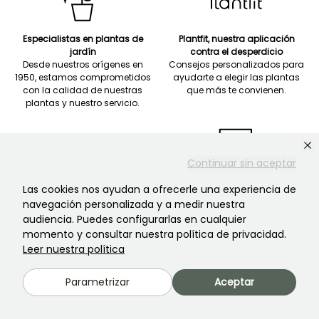
Especialistas en plantas de
Plantfit, nuestra aplicación
jardín
contra el desperdicio
Desde nuestros orígenes en
Consejos personalizados para
1950, estamos comprometidos
ayudarte a elegir las plantas
con la calidad de nuestras
que más te convienen.
plantas y nuestro servicio.
Continuar sin aceptar
Las cookies nos ayudan a ofrecerle una experiencia de
Entrega exprés
Nuestras garantías sobre las
navegación personalizada y a medir nuestra
Tus plantas serán entregadas a
plantas
audiencia. Puedes configurarlas en cualquier
domicilio entre 24 y 48 horas o
De 6 meses para las plantas
momento y consultar nuestra política de privacidad.
en la fecha que elijas.
anuales a 2 años para los
árboles y arbustos.
Leer nuestra política
Parametrizar
Aceptar