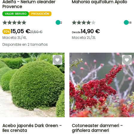
Adelfa - Nerium oleander
Mahonia aquifolium Apollo
Provence
VALOR SEGURO
PROMOCIÓN
2
18
15,05 €
14,90 €
21,50 €
30%
Desde
Maceta 3L/4L
Maceta 2L/3L
Disponible en 2 tamaños
Acebo japonés Dark Green -
Cotoneaster dammeri -
Ilex crenata
griñolera damneri