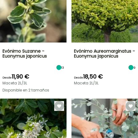
Evónimo Suzanne -
Evónimo Aureomarginatus -
Euonymus japonicus
Euonymus japonicus
13
9
11,90 €
18,50 €
Desde
Desde
Maceta 2L/3L
Maceta 2L/3L
Disponible en 2 tamaños