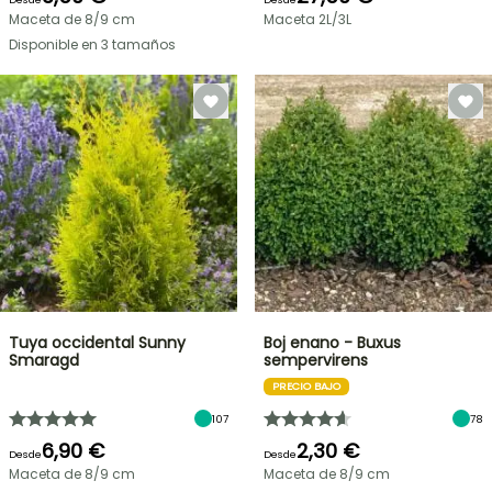
Maceta de 8/9 cm
Maceta 2L/3L
Disponible en 3 tamaños
Tuya occidental Sunny
Boj enano - Buxus
Smaragd
sempervirens
PRECIO BAJO
107
78
6,90 €
2,30 €
Desde
Desde
Maceta de 8/9 cm
Maceta de 8/9 cm