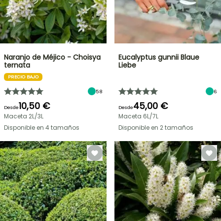
Naranjo de Méjico - Choisya
Eucalyptus gunnii Blaue
ternata
Liebe
PRECIO BAJO
58
6
10,50 €
45,00 €
Desde
Desde
Maceta 2L/3L
Maceta 6L/7L
Disponible en 4 tamaños
Disponible en 2 tamaños