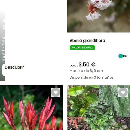
NUEVO
AGAPANTHUS
ZAMBEZI
¡Cuando
el
Abelia grandiflora
follaje
es
tan
VALOR SEGURO
espectacular
como
102
la
floración!
3,50 €
Desde
Descubrir
Maceta de 8/9 cm
→
Disponible en 3 tamaños