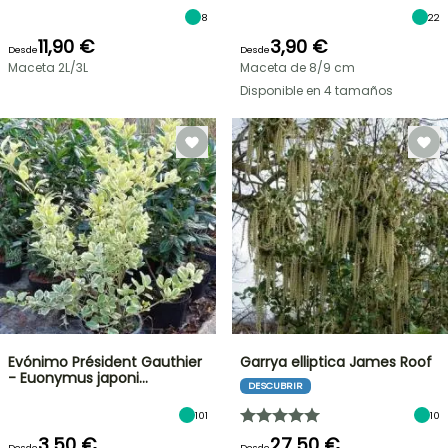
8
22
11,90 €
3,90 €
Desde
Desde
Maceta 2L/3L
Maceta de 8/9 cm
Disponible en 4 tamaños
Evónimo Président Gauthier
Garrya elliptica James Roof
- Euonymus japoni…
DESCUBRIR
101
10
3,50 €
27,50 €
Desde
Desde