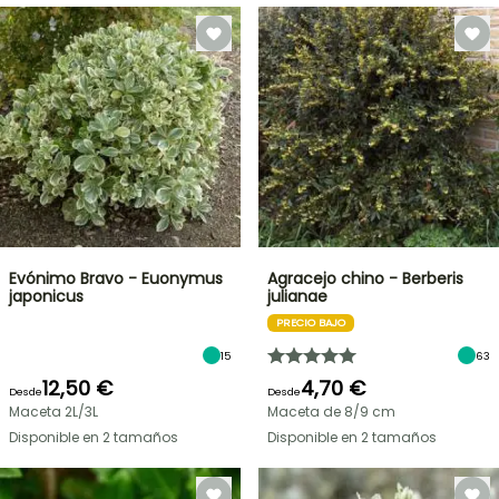
Evónimo Bravo - Euonymus
Agracejo chino - Berberis
japonicus
julianae
PRECIO BAJO
15
63
12,50 €
4,70 €
Desde
Desde
Maceta 2L/3L
Maceta de 8/9 cm
Disponible en 2 tamaños
Disponible en 2 tamaños