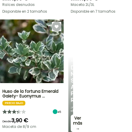
Raíces desnudas
Maceta 2L/3L
Disponible en 2 tamaños
Disponible en 7 tamaños
ARBUSTOS
DESCUBRE
NUESTRA
SELECCIÓN
A
Huso de la fortuna Emerald
PRECIOS
Gaiety- Euonymus …
REDUCIDOS
PRECIO BAJO
¡Y
ahorra!
45
Ver
3,90 €
Desde
más
Maceta de 8/9 cm
→