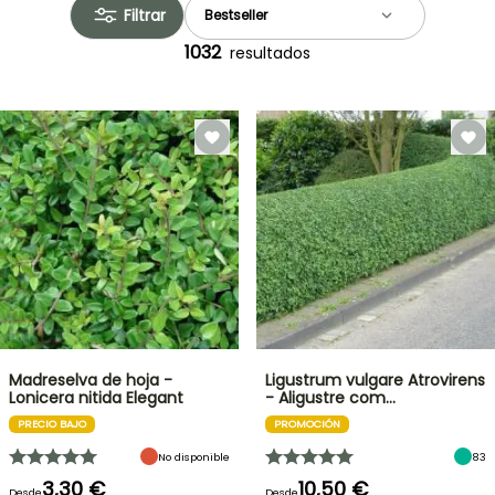
Filtrar
1032
resultados
Madreselva de hoja -
Ligustrum vulgare Atrovirens
Lonicera nitida Elegant
- Aligustre com…
PRECIO BAJO
PROMOCIÓN
No disponible
83
3,30 €
10,50 €
Desde
Desde