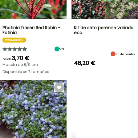
Photinia fraseri Red Robin -
Kit de seto perenne variado
Fotinia
eco
PROMOCIÓN
213
No disponible
3,70 €
Desde
48,20 €
Maceta de 8/9 cm
Disponible en 7 tamaños
PLANTFIT