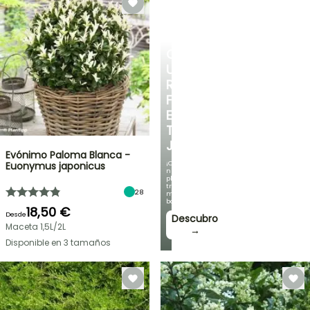
CREA
UN
RINCÓN
FRESCO
EN
TU
JARDÍN
Evónimo Paloma Blanca -
¡Con
Euonymus japonicus
nuestras
plantas
trepadoras
28
más
bonitas!
18,50 €
Desde
Descubro
Maceta 1,5L/2L
→
Disponible en 3 tamaños