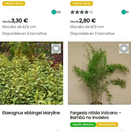
PRECIO BAJO
PRECIO BAJO
135
111
3,30 €
2,80 €
Desde
Desde
Maceta de 8/9 cm
Maceta de 8/9 cm
Disponible en 3 tamaños
Disponible en 3 tamaños
Elaeagnus ebbingei Maryline
Fargesia nitida Volcano -
Bambú no invasivo
VALOR SEGURO
PROMOCIÓN