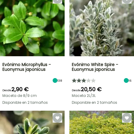
Evónimo Microphyllus -
Evónimo White Spire -
Euonymus japonicus
Euonymus japonicus
138
16
2,90 €
20,50 €
Desde
Desde
Maceta de 8/9 cm
Maceta 2L/3L
Disponible en 2 tamaños
Disponible en 2 tamaños