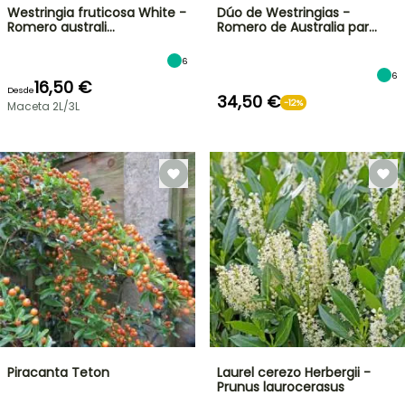
Westringia fruticosa White -
Dúo de Westringias -
Romero australi…
Romero de Australia par…
6
6
16,50 €
Desde
34,50 €
-12%
Maceta 2L/3L
Piracanta Teton
Laurel cerezo Herbergii -
Prunus laurocerasus