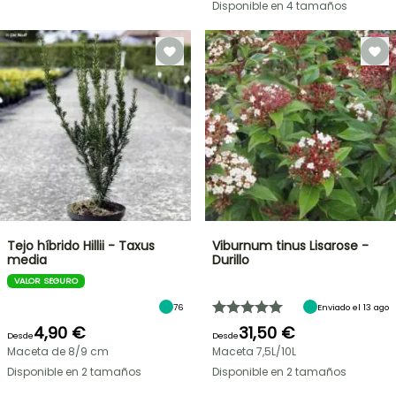
Disponible en 4 tamaños
Tejo híbrido Hillii - Taxus
Viburnum tinus Lisarose -
media
Durillo
VALOR SEGURO
76
Enviado el 13 ago
4,90 €
31,50 €
Desde
Desde
Maceta de 8/9 cm
Maceta 7,5L/10L
Disponible en 2 tamaños
Disponible en 2 tamaños