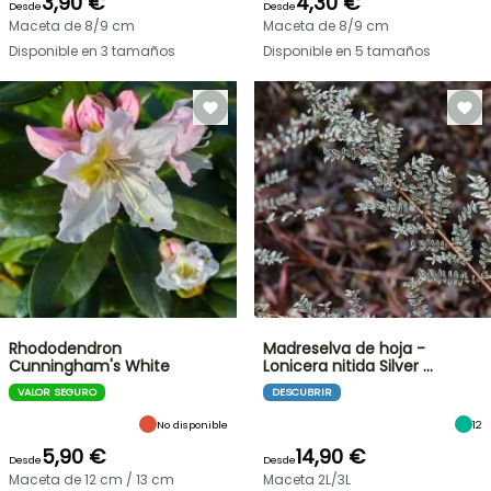
3,90 €
4,30 €
Desde
Desde
Maceta de 8/9 cm
Maceta de 8/9 cm
Disponible en 3 tamaños
Disponible en 5 tamaños
Rhododendron
Madreselva de hoja -
Cunningham's White
Lonicera nitida Silver …
VALOR SEGURO
DESCUBRIR
No disponible
12
5,90 €
14,90 €
Desde
Desde
Maceta de 12 cm / 13 cm
Maceta 2L/3L