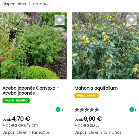
Disponible en 2 tamaños
Acebo japonés Convexa -
Mahonia aquifolium
Acebo japonés
PRECIO BAJO
VALOR SEGURO
181
5
4,70 €
9,90 €
Desde
Desde
Maceta de 8/9 cm
Maceta 2L/3L
Disponible en 4 tamaños
Disponible en 3 tamaños