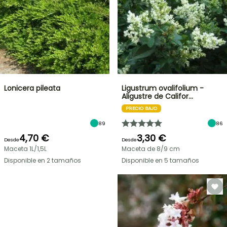
Lonicera pileata
Ligustrum ovalifolium -
Aligustre de Califor…
PRECIO BAJO
89
86
4,70 €
3,30 €
Desde
Desde
Maceta 1L/1,5L
Maceta de 8/9 cm
Disponible en 2 tamaños
Disponible en 5 tamaños