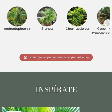
→
Archontophoenix
Brahea
Chamaedorea
Copernici
Parmera ca
Encontrar las plantas adecuadas para mi jardín
INSPÍRATE