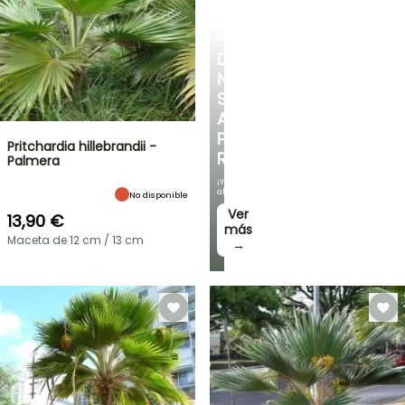
ARBUSTOS
DESCUBRE
NUESTRA
SELECCIÓN
A
PRECIOS
Pritchardia hillebrandii -
REDUCIDOS
Palmera
¡Y
ahorra!
No disponible
Ver
13,90 €
más
Maceta de 12 cm / 13 cm
→