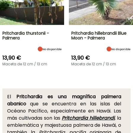
Pritchardia thurstonii -
Pritchardia hillebrandii Blue
Palmera
Moon - Palmera
No disponible
No disponible
13,90 €
13,90 €
Maceta de 12 cm / 13 cm
Maceta de 12 cm / 13 cm
El
Pritchardia es una magnífica palmera
abanico
que se encuentra en las islas del
Océano Pacífico, especialmente en Hawái. Las
más cultivadas son las
Pritchardia hillebrandi
, la
emblemática y majestuosa palmera de Hawái, o
también la
Pritchardia pacifia
originaria de