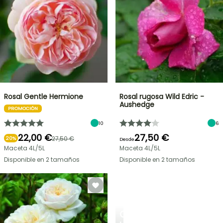
Rosal Gentle Hermione
Rosal rugosa Wild Edric -
Aushedge
PROMOCIÓN
10
6
22,00 €
27,50 €
27,50 €
20%
Desde
Maceta 4L/5L
Maceta 4L/5L
Disponible en 2 tamaños
Disponible en 2 tamaños
CREA