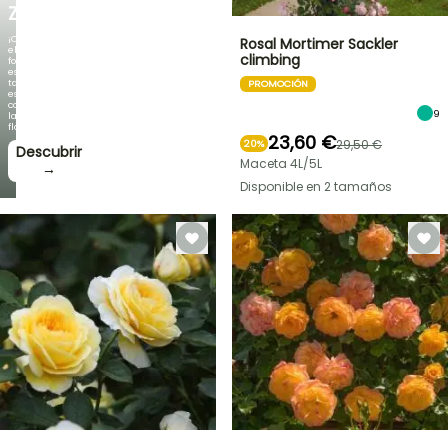
ZAMBEZI
¡Cuando
Rosal Mortimer Sackler
el
climbing
follaje
es
tan
PROMOCIÓN
espectacular
como
9
la
floración!
23,60 €
29,50 €
20%
Descubrir
Maceta 4L/5L
→
Disponible en 2 tamaños