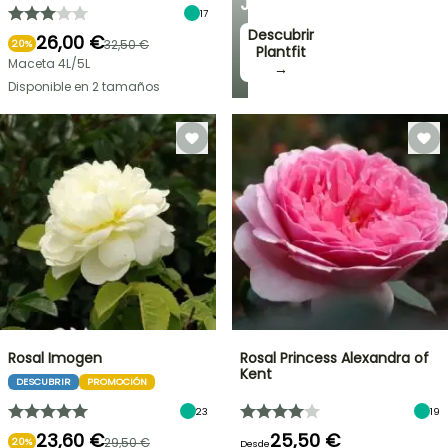
JARDÍN
17
Descubrir
26,00 €
32,50 €
20%
Plantfit
Maceta 4L/5L
→
Disponible en 2 tamaños
Rosal Imogen
Rosal Princess Alexandra of
Kent
DESCUBRIR
PROMOCIÓN
23
19
23,60 €
25,50 €
29,50 €
20%
Desde