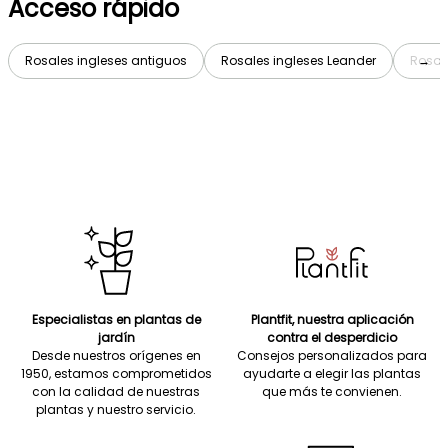
Acceso rápido
Rosales ingleses antiguos
Rosales ingleses Leander
Rosal
→
Especialistas en plantas de
Plantfit, nuestra aplicación
jardín
contra el desperdicio
Desde nuestros orígenes en
Consejos personalizados para
1950, estamos comprometidos
ayudarte a elegir las plantas
con la calidad de nuestras
que más te convienen.
plantas y nuestro servicio.