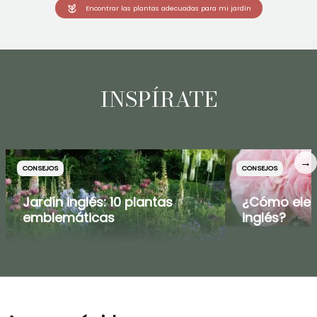
Encontrar las plantas adecuadas para mi jardín
INSPÍRATE
→
CONSEJOS
CONSEJOS
Jardín inglés: 10 plantas
¿Cómo elegi
emblemáticas
inglés?