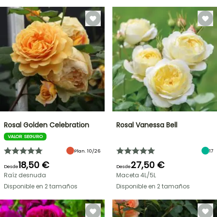
Rosal Golden Celebration
Rosal Vanessa Bell
VALOR SEGURO
Plan. 10/26
17
18,50 €
27,50 €
Desde
Desde
Raíz desnuda
Maceta 4L/5L
Disponible en 2 tamaños
Disponible en 2 tamaños