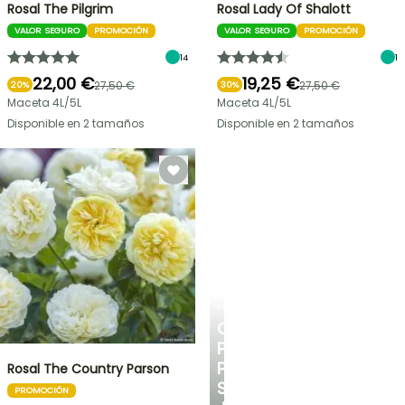
Rosal The Pilgrim
Rosal Lady Of Shalott
VALOR SEGURO
PROMOCIÓN
VALOR SEGURO
PROMOCIÓN
14
1
22,00 €
19,25 €
27,50 €
27,50 €
20%
30%
Maceta 4L/5L
Maceta 4L/5L
Disponible en 2 tamaños
Disponible en 2 tamaños
PLANTFIT
CONSEJOS
PERSONALIZADOS
PARA
Rosal The Country Parson
SU
PROMOCIÓN