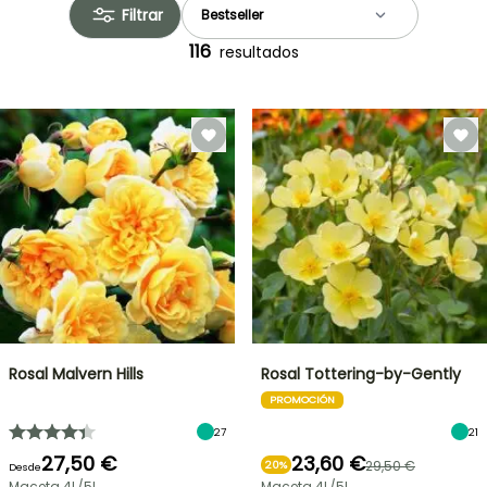
Filtrar
116
resultados
Rosal Malvern Hills
Rosal Tottering-by-Gently
PROMOCIÓN
27
21
27,50 €
23,60 €
29,50 €
20%
Desde
Maceta 4L/5L
Maceta 4L/5L