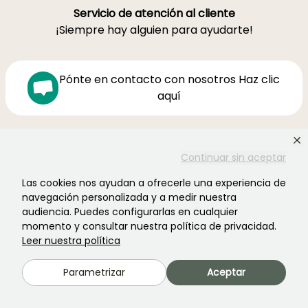
Servicio de atención al cliente
¡Siempre hay alguien para ayudarte!
Pónte en contacto con nosotros Haz clic
aquí
Lunes-Viernes 8h30-19h00
Sábado 9h-16h
Continuar sin aceptar
Ferme de la Cœuillerie
Las cookies nos ayudan a ofrecerle una experiencia de
navegación personalizada y a medir nuestra
1012 rue Roger Lecerf
audiencia. Puedes configurarlas en cualquier
59840 Premesques
momento y consultar nuestra política de privacidad.
Francia
Leer nuestra política
Contacta con nosotros →
Parametrizar
Aceptar
MÁS DE 3700 OPINIONES CERTIFICADAS: