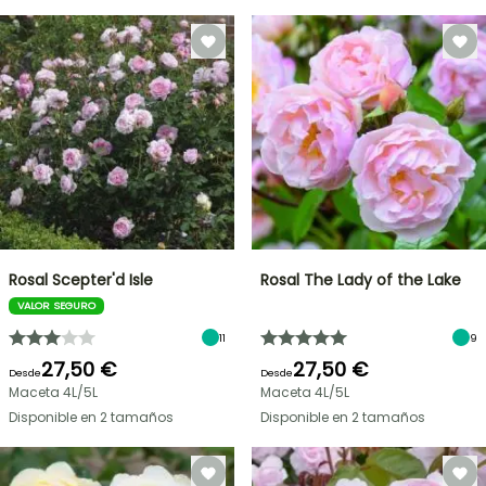
Rosal Scepter'd Isle
Rosal The Lady of the Lake
VALOR SEGURO
11
9
27,50 €
27,50 €
Desde
Desde
Maceta 4L/5L
Maceta 4L/5L
Disponible en 2 tamaños
Disponible en 2 tamaños