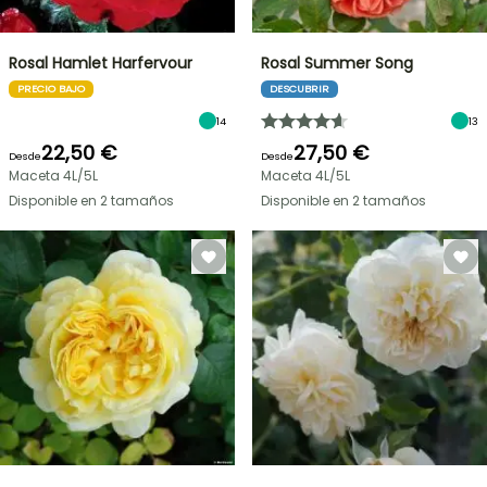
Rosal Hamlet Harfervour
Rosal Summer Song
PRECIO BAJO
DESCUBRIR
14
13
22,50 €
27,50 €
Desde
Desde
Maceta 4L/5L
Maceta 4L/5L
Disponible en 2 tamaños
Disponible en 2 tamaños