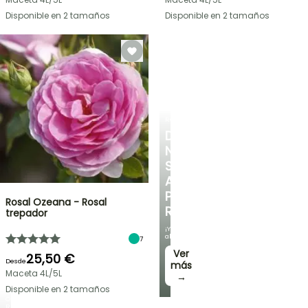
Disponible en 2 tamaños
Disponible en 2 tamaños
ROSALES
DESCUBRE
NUESTRA
SELECCIÓN
A
PRECIOS
Rosal Ozeana - Rosal
REDUCIDOS
trepador
¡Y
ahorra!
7
Ver
25,50 €
Desde
más
Maceta 4L/5L
→
Disponible en 2 tamaños
OFERTA
RELÁMPAGO