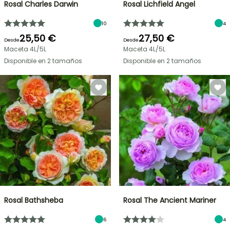
Rosal Charles Darwin
Rosal Lichfield Angel
10
4
25,50 €
27,50 €
Desde
Desde
Maceta 4L/5L
Maceta 4L/5L
Disponible en 2 tamaños
Disponible en 2 tamaños
Rosal Bathsheba
Rosal The Ancient Mariner
6
4