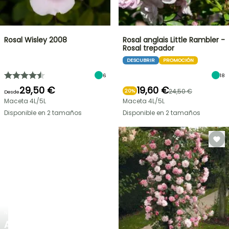
Rosal Wisley 2008
Rosal anglais Little Rambler -
Rosal trepador
DESCUBRIR
PROMOCIÓN
6
18
29,50 €
19,60 €
24,50 €
20%
Desde
Maceta 4L/5L
Maceta 4L/5L
Disponible en 2 tamaños
Disponible en 2 tamaños
NUEVO
AGAPANTHUS