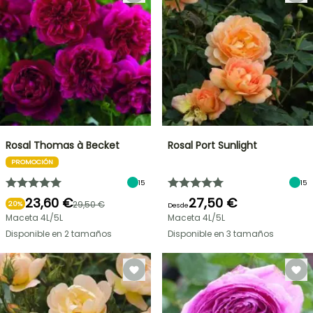
Rosal Thomas à Becket
Rosal Port Sunlight
PROMOCIÓN
15
15
23,60 €
27,50 €
29,50 €
20%
Desde
Maceta 4L/5L
Maceta 4L/5L
Disponible en 2 tamaños
Disponible en 3 tamaños