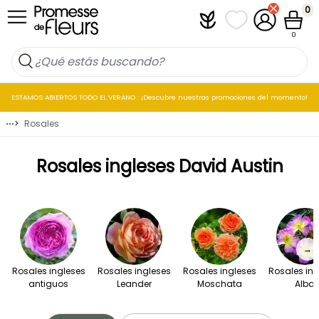
Ir al contenido
0
Plantfit
Mis listas de favo
Mi cuenta
Cesta
0
ESTAMOS ABIERTOS TODO EL VERANO : ¡Descubre nuestras promociones del momento!
⋯
>
Rosales
Rosales ingleses David Austin
→
Rosales ingleses
Rosales ingleses
Rosales ingleses
Rosales ing
antiguos
Leander
Moschata
Alba