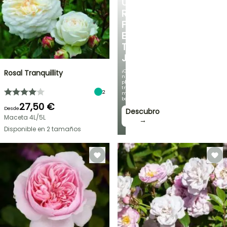
UN
RINCÓN
FRESCO
EN
TU
JARDÍN
¡Con
Rosal Tranquillity
nuestras
plantas
trepadoras
2
más
bonitas!
27,50 €
Desde
Descubro
Maceta 4L/5L
→
Disponible en 2 tamaños