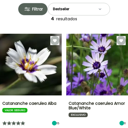
Filtrar
4
resultados
Catananche caerulea Alba
Catananche caerulea Amor
Blue/White
VALOR SEGURO
EXCLUSIVO
15
11