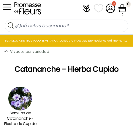
Ir al contenido
0
Plantfit
Mis listas de favo
Mi cuenta
Cesta
0
ESTAMOS ABIERTOS TODO EL VERANO : ¡Descubre nuestras promociones del momento!
⋯
>
Vivaces por variedad
Catananche - Hierba Cupido
Semillas de
Catananche -
Flecha de Cupido