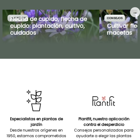
→
Flecha de cupido, flecha de
CONSEJOS
CONSEJOS
cupido: plantación, cultivo,
Cultivar fl
cuidados
macetas
Especialistas en plantas de
Plantfit, nuestra aplicación
jardín
contra el desperdicio
Desde nuestros orígenes en
Consejos personalizados para
1950, estamos comprometidos
ayudarte a elegir las plantas