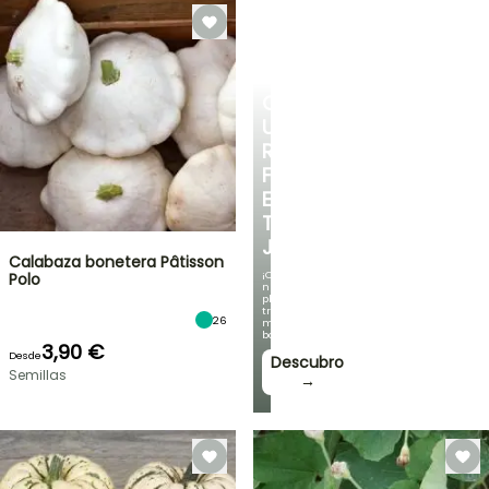
CREA
UN
RINCÓN
FRESCO
EN
TU
JARDÍN
Calabaza bonetera Pâtisson
¡Con
Polo
nuestras
plantas
trepadoras
26
más
bonitas!
3,90 €
Desde
Descubro
Semillas
→