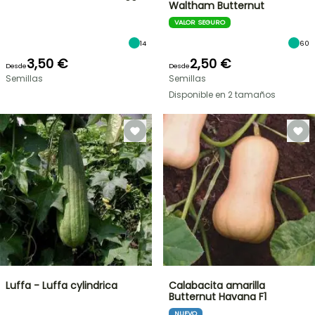
Waltham Butternut
VALOR SEGURO
14
60
3,50 €
2,50 €
Desde
Desde
Semillas
Semillas
Disponible en 2 tamaños
Luffa - Luffa cylindrica
Calabacita amarilla
Butternut Havana F1
NUEVO