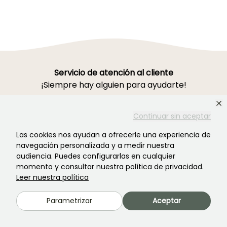
Servicio de atención al cliente
¡Siempre hay alguien para ayudarte!
Continuar sin aceptar
Pónte en contacto con nosotros Haz clic
aquí
Las cookies nos ayudan a ofrecerle una experiencia de
navegación personalizada y a medir nuestra
audiencia. Puedes configurarlas en cualquier
momento y consultar nuestra política de privacidad.
Lunes-Viernes 8h30-19h00
Leer nuestra política
Sábado 9h-16h
Ferme de la Cœuillerie
Parametrizar
Aceptar
1012 rue Roger Lecerf
59840 Premesques