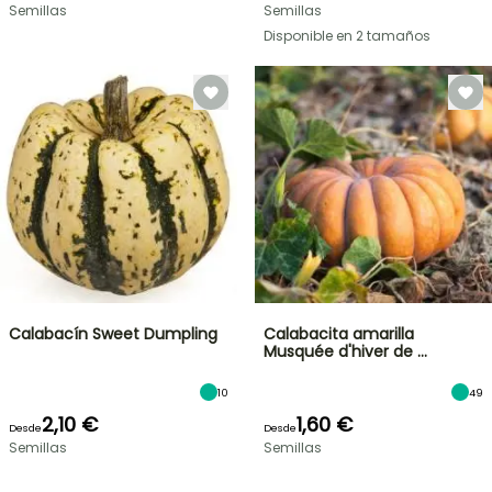
Semillas
Semillas
Disponible en 2 tamaños
Calabacín Sweet Dumpling
Calabacita amarilla
Musquée d'hiver de …
10
49
2,10 €
1,60 €
Desde
Desde
Semillas
Semillas