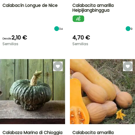
Calabacín Longue de Nice
Calabacita amarilla
Heipijiangbinggua
34
9
2,10 €
4,70 €
Desde
Semillas
Semillas
Calabaza Marina di Chioggia
Calabacita amarilla