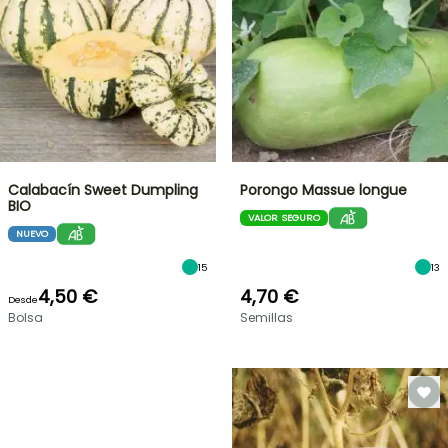
Calabacín Sweet Dumpling
Porongo Massue longue
BIO
VALOR SEGURO
NUEVO
15
13
4,50 €
4,70 €
Desde
Bolsa
Semillas