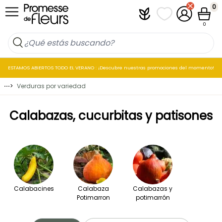
Ir al contenido
0
Plantfit
Mis listas de favo
Mi cuenta
Cesta
0
ESTAMOS ABIERTOS TODO EL VERANO : ¡Descubre nuestras promociones del momento!
⋯
>
Verduras por variedad
Calabazas, cucurbitas y patisones
Calabacines
Calabaza
Calabazas y
Potimarron
potimarrón