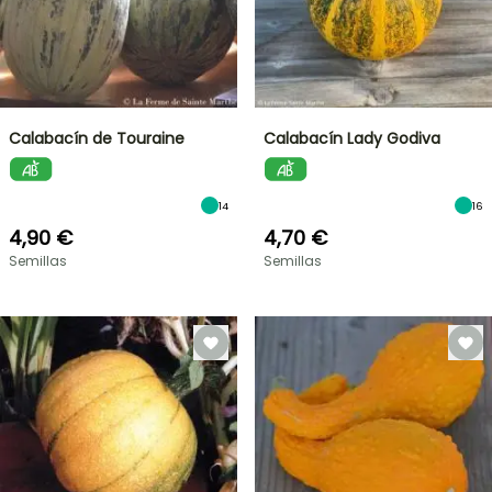
Calabacín de Touraine
Calabacín Lady Godiva
14
16
4,90 €
4,70 €
Semillas
Semillas