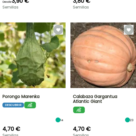
3,90 €
3,80 €
Desde
Semillas
Semillas
Porongo Marenka
Calabaza Gargantua
Atlantic Giant
DESCUBRIR
14
23
4,70 €
4,70 €
Semillas
Semillas