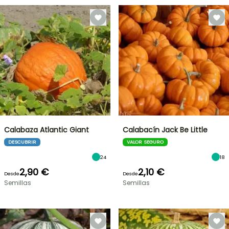
Calabaza Atlantic Giant
Calabacín Jack Be Little
DESCUBRIR
VALOR SEGURO
24
18
2,90 €
2,10 €
Desde
Desde
Semillas
Semillas