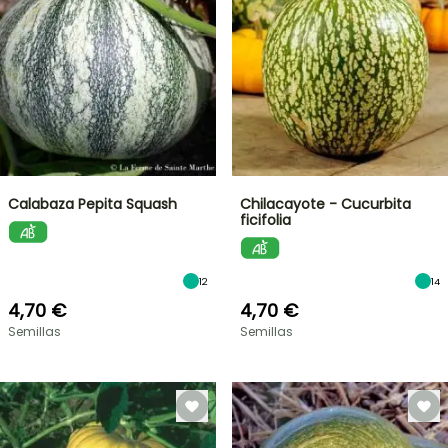
Calabaza Pepita Squash
Chilacayote - Cucurbita
ficifolia
12
14
4,70 €
4,70 €
Semillas
Semillas