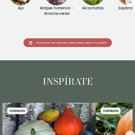
→
Ajo
Atrilpex hortensis -
Alcachofas
Espárra
Arroche verde
Encontrar las plantas adecuadas para mi jardín
INSPÍRATE
CONSEJOS
CONSEJOS