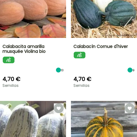
Calabacita amarilla
Calabacín Cornue d'hiver
musquée Violina bio
13
9
4,70 €
4,70 €
Semillas
Semillas