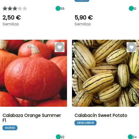
35
12
2,50 €
5,90 €
Semillas
Semillas
Calabaza Orange Summer
Calabacín Sweet Potato
F1
DESCUBRIR
NUEVO
22
24