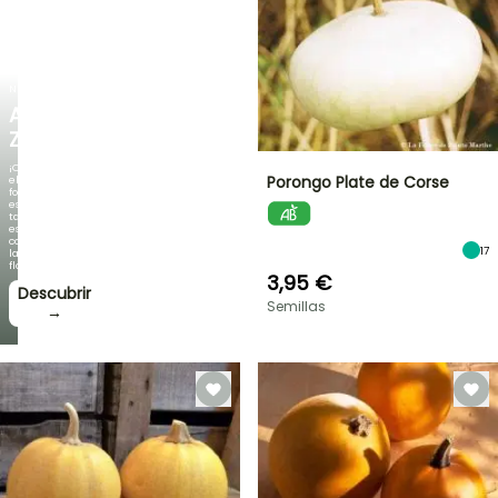
NUEVO
AGAPANTHUS
ZAMBEZI
¡Cuando
Porongo Plate de Corse
el
follaje
es
tan
espectacular
como
17
la
floración!
3,95 €
Descubrir
Semillas
→