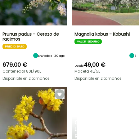
Prunus padus - Cerezo de
Magnolia kobus - Kobushi
racimos
VALOR SEGURO
PRECIO BAJO
Enviado el 30 ago
8
679,00 €
49,00 €
Desde
Contenedor 80L/90L
Maceta 4L/5L
Disponible en 2 tamaños
Disponible en 2 tamaños
CREA
UN
RINCÓN