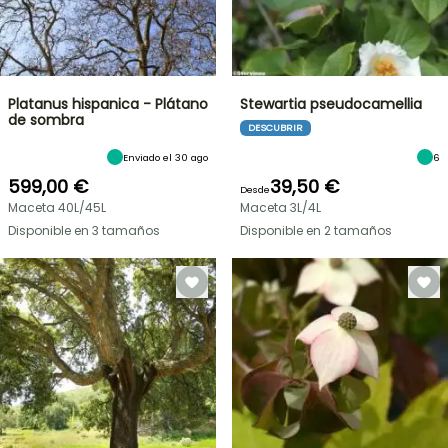
Platanus hispanica - Plátano
Stewartia pseudocamellia
de sombra
DESCUBRIR
Enviado el 30 ago
6
599,00 €
39,50 €
Desde
Maceta 40L/45L
Maceta 3L/4L
Disponible en 3 tamaños
Disponible en 2 tamaños