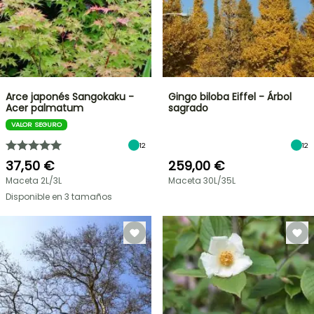
Arce japonés Sangokaku -
Gingo biloba Eiffel - Árbol
Acer palmatum
sagrado
VALOR SEGURO
12
12
37,50 €
259,00 €
Maceta 2L/3L
Maceta 30L/35L
Disponible en 3 tamaños