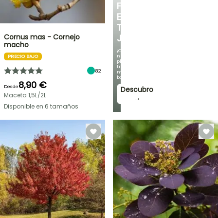
FRESCO
EN
TU
Cornus mas - Cornejo
JARDÍN
macho
¡Con
nuestras
PRECIO BAJO
plantas
trepadoras
82
más
bonitas!
8,90 €
Desde
Descubro
Maceta 1,5L/2L
→
Disponible en 6 tamaños