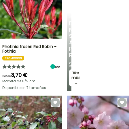
ARBUSTOS
DESCUBRE
NUESTRA
SELECCIÓN
A
Photinia fraseri Red Robin -
PRECIOS
Fotinia
REDUCIDOS
PROMOCIÓN
¡Y
ahorra!
199
Ver
3,70 €
Desde
más
Maceta de 8/9 cm
→
Disponible en 7 tamaños
OFERTA
RELÁMPAGO
¡HASTA
UN
30