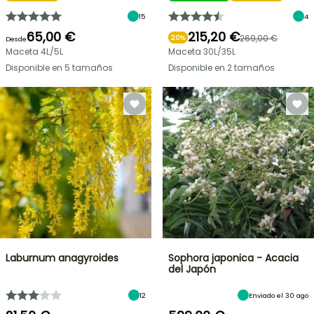
15
4
65,00 €
215,20 €
269,00 €
20%
Desde
Maceta 4L/5L
Maceta 30L/35L
Disponible en 5 tamaños
Disponible en 2 tamaños
Laburnum anagyroides
Sophora japonica - Acacia
del Japón
12
Enviado el 30 ago