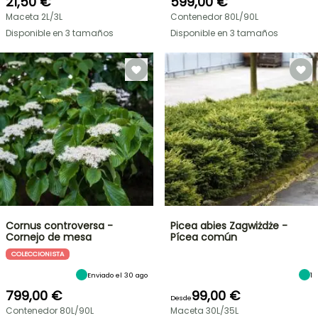
21,50 €
599,00 €
Maceta 2L/3L
Contenedor 80L/90L
Disponible en 3 tamaños
Disponible en 3 tamaños
Cornus controversa -
Picea abies Zagwiżdże -
Cornejo de mesa
Pícea común
COLECCIONISTA
Enviado el 30 ago
1
799,00 €
99,00 €
Desde
Contenedor 80L/90L
Maceta 30L/35L