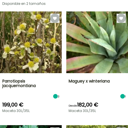
Disponible en 2 tamaños
Parrotiopsis
Maguey x winteriana
jacquemontiana
3
1
199,00 €
182,00 €
Desde
Maceta 30L/35L
Maceta 30L/35L