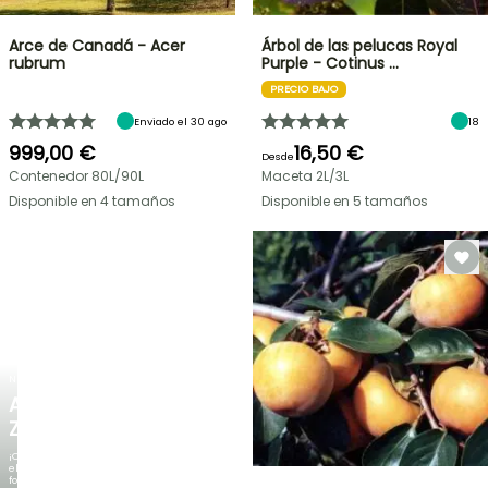
Arce de Canadá - Acer
Árbol de las pelucas Royal
rubrum
Purple - Cotinus …
PRECIO BAJO
Enviado el 30 ago
18
999,00 €
16,50 €
Desde
Contenedor 80L/90L
Maceta 2L/3L
Disponible en 4 tamaños
Disponible en 5 tamaños
NUEVO
AGAPANTHUS
ZAMBEZI
¡Cuando
el
follaje