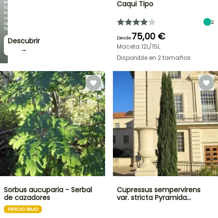
es
Caqui Tipo
tan
espectacular
como
2
la
floración!
75,00 €
Desde
Descubrir
Maceta 12L/15L
→
Disponible en 2 tamaños
Sorbus aucuparia - Serbal
Cupressus sempervirens
de cazadores
var. stricta Pyramida…
PRECIO BAJO