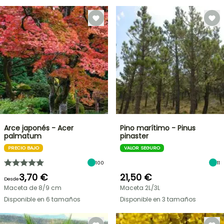
Arce japonés - Acer
Pino marítimo - Pinus
palmatum
pinaster
PRECIO BAJO
VALOR SEGURO
100
11
3,70 €
21,50 €
Desde
Maceta de 8/9 cm
Maceta 2L/3L
Disponible en 6 tamaños
Disponible en 3 tamaños