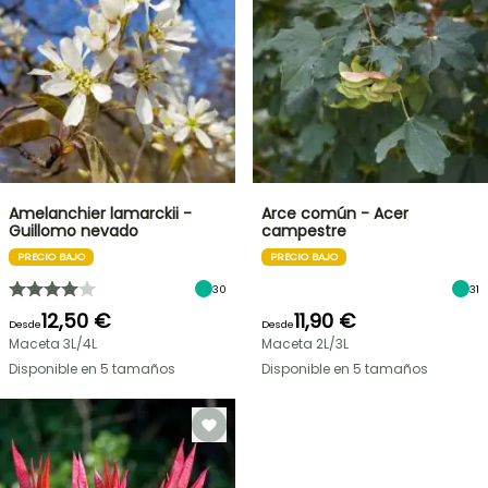
Amelanchier lamarckii -
Arce común - Acer
Guillomo nevado
campestre
PRECIO BAJO
PRECIO BAJO
30
31
12,50 €
11,90 €
Desde
Desde
Maceta 3L/4L
Maceta 2L/3L
Disponible en 5 tamaños
Disponible en 5 tamaños