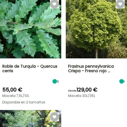
Roble de Turquía - Quercus
Fraxinus pennsylvanica
cerris
Crispa - Fresno rojo …
5
1
55,00 €
129,00 €
Desde
Maceta 7,5L/10L
Maceta 30L/35L
Disponible en 2 tamaños