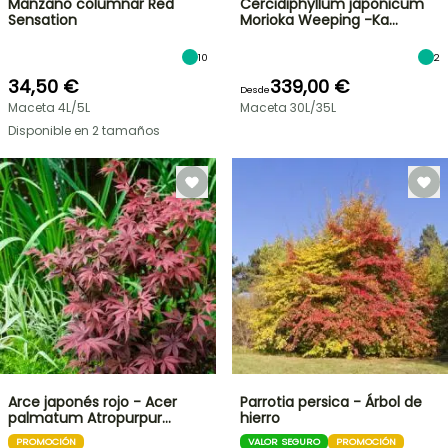
Manzano columnar Red
Cercidiphyllum japonicum
Sensation
Morioka Weeping -Ka…
10
2
34,50 €
339,00 €
Desde
Maceta 4L/5L
Maceta 30L/35L
Disponible en 2 tamaños
Arce japonés rojo - Acer
Parrotia persica - Árbol de
palmatum Atropurpur…
hierro
PROMOCIÓN
VALOR SEGURO
PROMOCIÓN