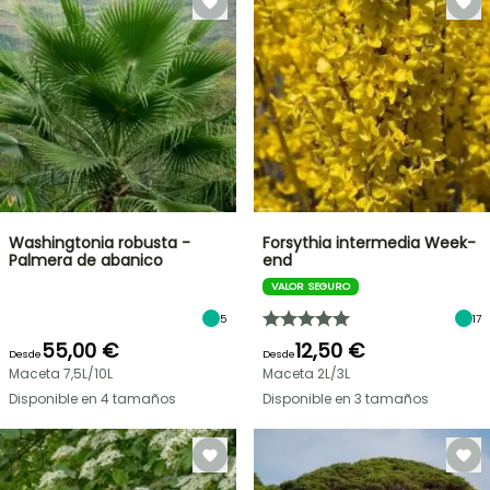
Washingtonia robusta -
Forsythia intermedia Week-
Palmera de abanico
end
VALOR SEGURO
5
17
55,00 €
12,50 €
Desde
Desde
Maceta 7,5L/10L
Maceta 2L/3L
Disponible en 4 tamaños
Disponible en 3 tamaños