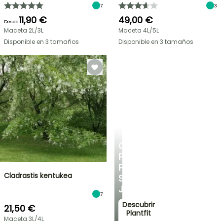
7
3
11,90 €
49,00 €
Desde
Maceta 2L/3L
Maceta 4L/5L
Disponible en 3 tamaños
Disponible en 3 tamaños
PLANTFIT
CONSEJOS
PERSONALIZADOS
PARA
Cladrastis kentukea
SU
JARDÍN
7
Descubrir
21,50 €
Plantfit
Maceta 3L/4L