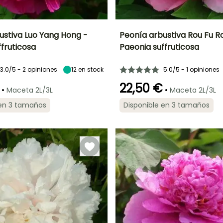
ustiva Luo Yang Hong -
Peonía arbustiva Rou Fu R
fruticosa
Paeonia suffruticosa
Anchura en la
Exposición
Altura en la
Anchura en la
madurez
madurez
madurez
Sol,
1.35 m
1.20 m
1.40 m
3.0/5 - 2 opiniones
12
en stock
5.0/5 - 1 opiniones
Semisombra
22,50 €
•
•
Maceta 2L/3L
Maceta 2L/3L
 en 3 tamaños
Disponible en 3 tamaños
ón
Periodo de
Rusticidad
Periodo de floración
Periodo de
plantación
plantación
Hasta -23,5°C
razonable
razonable
Mayo
Febrero a Mayo,
Febrero a Mayo,
Septiembre a
Septiembre a
Noviembre
Noviembre