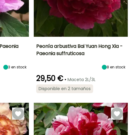
 Paeonia
Peonía arbustiva Bai Yuan Hong Xia -
Paeonia suffruticosa
Exposición
Altura en la
Anchura en la
Exposición
madurez
madurez
Sol,
Sol,
1.75 m
1.75 m
3
en stock
8
en stock
Semisombra
Semisombra
29,50 €
•
Maceta 2L/3L
Disponible en 2 tamaños
Rusticidad
Periodo de floración
Periodo de
Rusticidad
plantación
Hasta -23,5°C
Hasta -23,5°C
razonable
Abril a Mayo
Febrero a Mayo,
Septiembre a
Noviembre