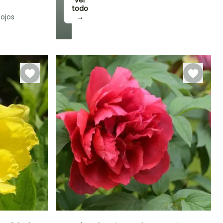
Ver
todo
ojos
→
Rusticidad
Hasta -23,5°C