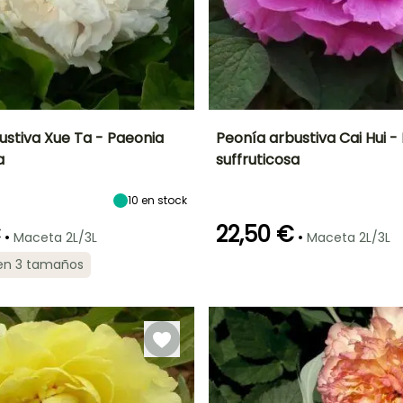
ustiva Xue Ta - Paeonia
Peonía arbustiva Cai Hui -
a
suffruticosa
Anchura en la
Exposición
Altura en la
Anchura en la
madurez
madurez
madurez
Sol,
1.10 m
1.10 m
1.10 m
10
en stock
Semisombra
€
22,50 €
•
•
Maceta 2L/3L
Maceta 2L/3L
 en 3 tamaños
ón
Periodo de
Rusticidad
Periodo de floración
Periodo de
plantación
plantación
Hasta -23,5°C
razonable
razonable
Abril a Mayo
Febrero a Mayo,
Febrero a Mayo,
Septiembre a
Septiembre a
Noviembre
Noviembre