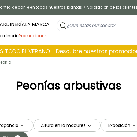
antía de canje en todas nuestras plantas
Valoración de los cliente
ARDINERÍA
LA MARCA
jardinería
Promociones
 TODO EL VERANO : ¡Descubre nuestras promoci
Peonía
Peonías arbustivas
ragancia
Altura en la madurez
Exposición