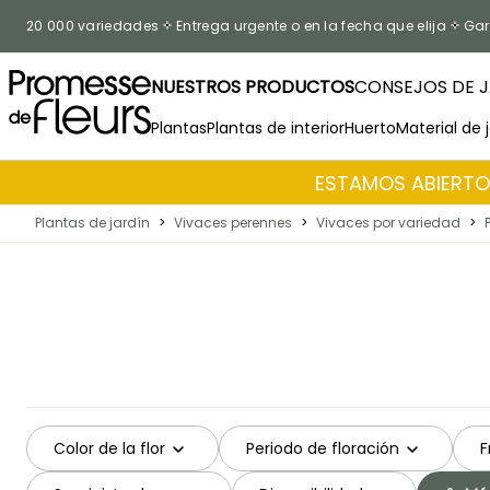
Ir al contenido
20 000 variedades
Entrega urgente o en la fecha que elija
Gar
NUESTROS PRODUCTOS
CONSEJOS DE J
Plantas
Plantas de interior
Huerto
Material de 
ESTAMOS ABIERTOS
Plantas de jardín
>
Vivaces perennes
>
Vivaces por variedad
>
Color de la flor
Periodo de floración
F