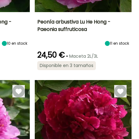
ong -
Peonía arbustiva Lu He Hong -
Paeonia suffruticosa
Exposición
Altura en la
Anchura en la
Exposición
madurez
madurez
Sol,
Sol,
1.50 m
1.50 m
10
en stock
11
en stock
Semisombra
Semisombra
24,50 €
•
Maceta 2L/3L
Disponible en 3 tamaños
Rusticidad
Periodo de floración
Periodo de
Rusticidad
plantación
Hasta -23,5°C
Hasta -23,5°C
razonable
Abril
Febrero a Mayo,
Septiembre a
Noviembre