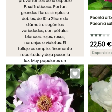
provenientes de la especie
P. suffruticosa. Portan
grandes flores simples o
Peonía arb
dobles, de 10 a 25cm de
Paeonia suf
diámetro según las
Altura en la
variedades, con pétalos
madurez
1.35 m
blancos, rojos, rosas,
naranjas o violetas. El
22,50 €
follaje es amplio, finamente
Disponible
recortado y deja pasar la
Periodo de floraci
luz. Muy populares en
Abril
China, existen algunas
decenas de cultivares de la
Paeonia suffruticosa. Más
delicadas que las
variedades
herbáceas
, las
peonías arbustivas
prefieren situaciones
protegidas, especialmente