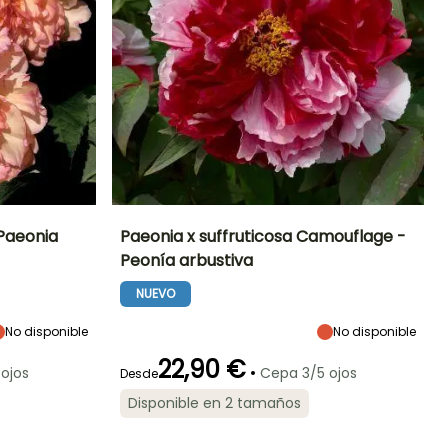
 Paeonia
Paeonia x suffruticosa Camouflage -
Peonía arbustiva
Exposición
Altura en la
Anchura en la
Exposición
madurez
madurez
Sol,
Sol,
NUEVO
1.20 m
1.20 m
Semisombra
Semisombra
No disponible
No disponible
22,90 €
•
ojos
Cepa 3/5 ojos
Desde
Rusticidad
Periodo de floración
Periodo de
Rusticidad
Disponible en 2 tamaños
plantación
Hasta -23,5°C
Hasta -23,5°C
razonable
Mayo a Junio
Febrero a Mayo,