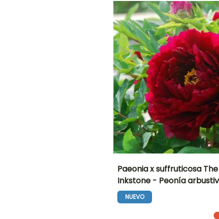
Septiembre a
Septiembre a
Noviembre
Noviembre
O
NTO
IÓN
!
Paeonia x suffruticosa The
Inkstone - Peonía arbusti
Altura en la
Anchura en la
madurez
madurez
NUEVO
1.20 m
1.20 m