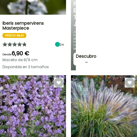
FRESCO
EN
TU
Iberis sempervirens
JARDÍN
Masterpiece
¡Con
nuestras
PRECIO BAJO
plantas
trepadoras
24
más
bonitas!
6,90 €
Desde
Descubro
Maceta de 8/9 cm
→
Disponible en 3 tamaños