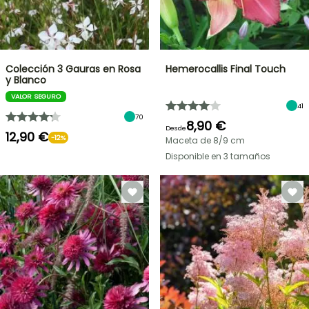
Colección 3 Gauras en Rosa
Hemerocallis Final Touch
y Blanco
VALOR SEGURO
41
70
8,90 €
Desde
12,90 €
-12%
Maceta de 8/9 cm
Disponible en 3 tamaños