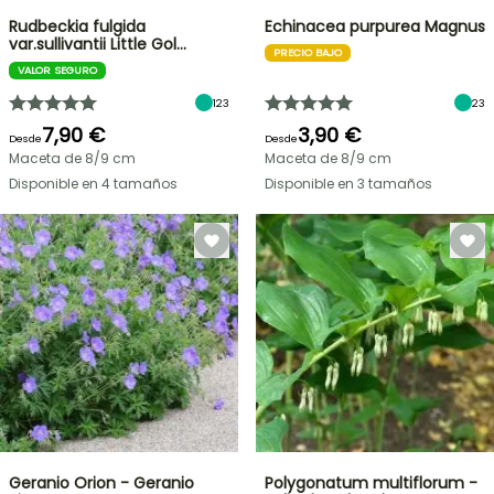
Rudbeckia fulgida
Echinacea purpurea Magnus
var.sullivantii Little Gol…
PRECIO BAJO
VALOR SEGURO
123
23
7,90 €
3,90 €
Desde
Desde
Maceta de 8/9 cm
Maceta de 8/9 cm
Disponible en 4 tamaños
Disponible en 3 tamaños
Geranio Orion - Geranio
Polygonatum multiflorum -