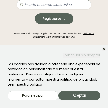
Registrarse →
Este formulario está protegido por reCAPTCHA. Se aplican la
política de
privacidad
y los
términos de servicio
.
Continuar sin aceptar
Las cookies nos ayudan a ofrecerle una experiencia de
navegación personalizada y a medir nuestra
¿No encontraste lo que buscabas?
audiencia. Puedes configurarlas en cualquier
momento y consultar nuestra política de privacidad.
Leer nuestra política
Parametrizar
Aceptar