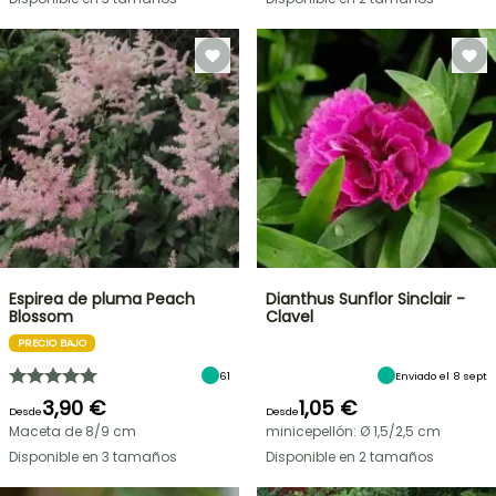
Espirea de pluma Peach
Dianthus Sunflor Sinclair -
Blossom
Clavel
PRECIO BAJO
61
Enviado el 8 sept
3,90 €
1,05 €
Desde
Desde
Maceta de 8/9 cm
minicepellón: Ø 1,5/2,5 cm
Disponible en 3 tamaños
Disponible en 2 tamaños