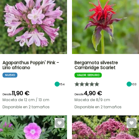
Agapanthus Poppin' Pink -
Bergamota silvestre
Lirio africano
Cambridge Scarlet
NUEVO
VALOR SEGURO
154
103
11,90 €
4,90 €
Desde
Desde
Maceta de 12 cm / 13 cm
Maceta de 8/9 cm
Disponible en 2 tamaños
Disponible en 2 tamaños