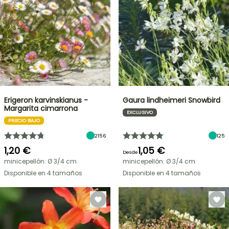
Erigeron karvinskianus -
Gaura lindheimeri Snowbird
Margarita cimarrona
EXCLUSIVO
PRECIO BAJO
2156
125
1,20 €
1,05 €
Desde
minicepellón: Ø 3/4 cm
minicepellón: Ø 3/4 cm
Disponible en 4 tamaños
Disponible en 4 tamaños