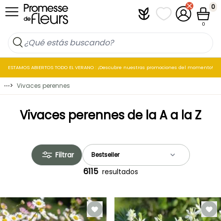
Ir al contenido
0
Plantfit
Mis listas de favo
Mi cuenta
Cesta
0
ESTAMOS ABIERTOS TODO EL VERANO : ¡Descubre nuestras promociones del momento!
⋯
>
Vivaces perennes
Vivaces perennes de la A a la Z
Filtrar
6115
resultados