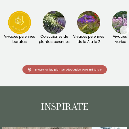
→
Vivaces perennes
Colecciones de
Vivaces perennes
Vivaces 
baratas
plantas perennes
de la A a la Z
varied
Encontrar las plantas adecuadas para mi jardín
INSPÍRATE