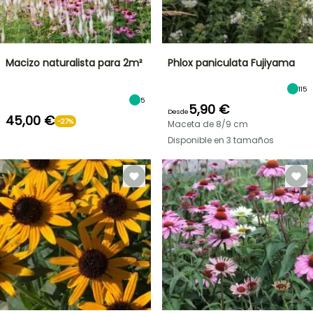
Macizo naturalista para 2m²
Phlox paniculata Fujiyama
115
5
5,90 €
Desde
45,00 €
-27%
Maceta de 8/9 cm
Disponible en 3 tamaños