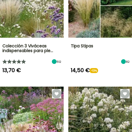
Colección 3 Viváceas
Tipa Stipas
indispensables para ple…
512
82
13,70 €
14,50 €
-13%