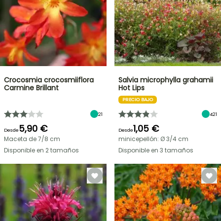
Crocosmia crocosmiiflora
Salvia microphylla grahamii
Carmine Brillant
Hot Lips
PRECIO BAJO
21
421
5,90 €
1,05 €
Desde
Desde
Maceta de 7/8 cm
minicepellón: Ø 3/4 cm
Disponible en 2 tamaños
Disponible en 3 tamaños
OFERTA
RELÁMPAGO
¡HASTA
UN
30