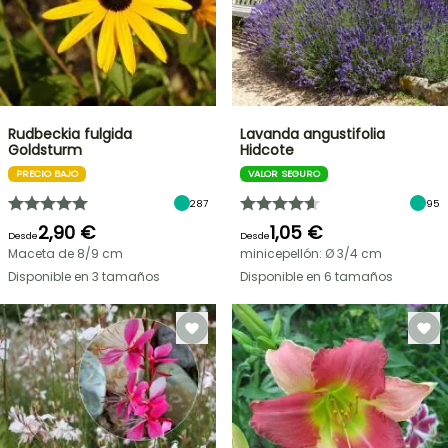
Rudbeckia fulgida
Lavanda angustifolia
Goldsturm
Hidcote
PRECIO BAJO
VALOR SEGURO
287
95
2,90 €
1,05 €
Desde
Desde
Maceta de 8/9 cm
minicepellón: Ø 3/4 cm
Disponible en 3 tamaños
Disponible en 6 tamaños