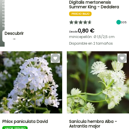
¡Cuando
Digitalis mertonensis
el
Summer King - Dedalera
follaje
es
tan
PRECIO BAJO
espectacular
como
305
la
floración!
0,80 €
Desde
Descubrir
minicepellón: Ø 1,5/2,5 cm
→
Disponible en 2 tamaños
Phlox paniculata David
Sanícula hembra Alba -
Astrantia major
VALOR SEGURO