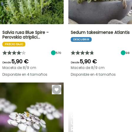
Salvia rusa Blue Spire -
Sedum takesimense Atlantis
Perovskia atriplici…
DESCUBRIR
PRECIO BAJO
570
98
5,90 €
5,90 €
Desde
Desde
Maceta de 8/9 cm
Maceta de 8/9 cm
Disponible en 4 tamaños
Disponible en 4 tamaños
CREA
UN
RINCÓN