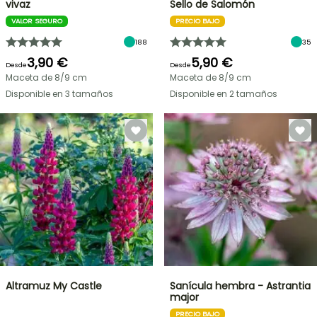
vivaz
Sello de Salomón
VALOR SEGURO
PRECIO BAJO
188
35
3,90 €
5,90 €
Desde
Desde
Maceta de 8/9 cm
Maceta de 8/9 cm
Disponible en 3 tamaños
Disponible en 2 tamaños
Altramuz My Castle
Sanícula hembra - Astrantia
major
PRECIO BAJO