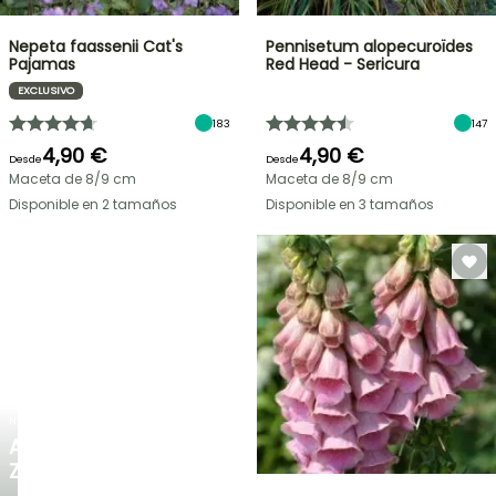
Nepeta faassenii Cat's
Pennisetum alopecuroïdes
Pajamas
Red Head - Sericura
EXCLUSIVO
183
147
4,90 €
4,90 €
Desde
Desde
Maceta de 8/9 cm
Maceta de 8/9 cm
Disponible en 2 tamaños
Disponible en 3 tamaños
NUEVO
AGAPANTHUS
ZAMBEZI