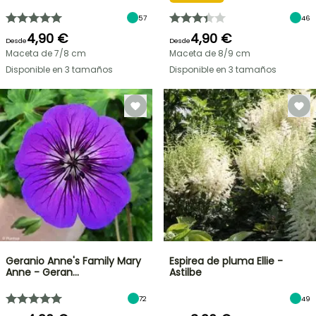
57
46
4,90 €
4,90 €
Desde
Desde
Maceta de 7/8 cm
Maceta de 8/9 cm
Disponible en 3 tamaños
Disponible en 3 tamaños
Geranio Anne's Family Mary
Espirea de pluma Ellie -
Anne - Geran…
Astilbe
72
49