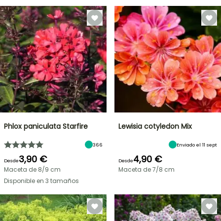
Phlox paniculata Starfire
Lewisia cotyledon Mix
366
Enviado el 11 sept
3,90 €
4,90 €
Desde
Desde
Maceta de 8/9 cm
Maceta de 7/8 cm
Disponible en 3 tamaños