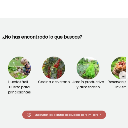
¿No has encontrado lo que buscas?
→
Huerto fácil -
Cocina de verano
Jardín productivo
Reservas pa
Huerto para
y alimentario
inviern
principiantes
Encontrar las plantas adecuadas para mi jardín