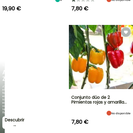
19,90 €
7,80 €
NUEVO
AGAPANTHUS
ZAMBEZI
¡Cuando
el
follaje
es
Conjunto dúo de 2
tan
Pimientas rojas y amarilla…
espectacular
como
la
floración!
No disponible
Descubrir
7,80 €
→