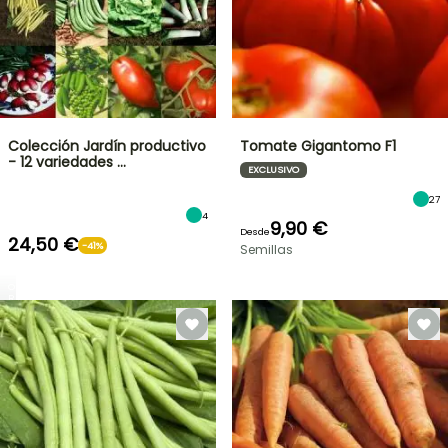
Colección Jardín productivo
Tomate Gigantomo F1
- 12 variedades …
EXCLUSIVO
27
4
9,90 €
Desde
24,50 €
-41%
Semillas
OFERTA
RELÁMPAGO
¡HASTA
UN
30
%
BULBOS
DE
DE
PRIMAVERA
DESCUENTO
NOVEDADES