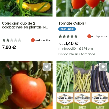
Colección dúo de 2
Tomate Colibri F1
calabacines en plantas IN…
DESCUBRIR
No disponible
No disponible
1,40 €
Desde
7,80 €
minicepellón: Ø 3/4 cm
Disponible en 2 tamaños