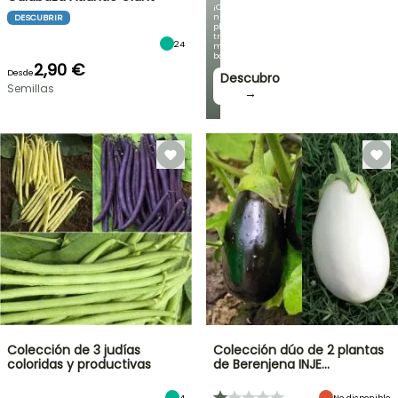
¡Con
nuestras
DESCUBRIR
plantas
trepadoras
24
más
bonitas!
2,90 €
Desde
Descubro
Semillas
→
Colección de 3 judías
Colección dúo de 2 plantas
coloridas y productivas
de Berenjena INJE…
4
No disponible