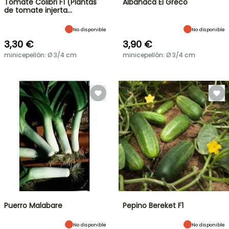
Tomate Colibri F1 (Plantas
Albahaca El Greco
de tomate injerta…
No disponible
No disponible
3,30 €
3,90 €
minicepellón: Ø 3/4 cm
minicepellón: Ø 3/4 cm
Puerro Malabare
Pepino Bereket F1
No disponible
No disponible