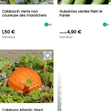
Calabacín Verte non
Guisantes verdes Plein le
coureuse des maraîchers
Panier
63
13
1,50 €
4,90 €
Desde
Semillas
Semillas
CREA
UN
RINCÓN
FRESCO
EN
TU
JARDÍN
Calabaza Atlantic Giant