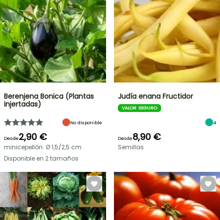
Berenjena Bonica (Plantas
Judía enana Fructidor
injertadas)
VALOR SEGURO
No disponible
4
2,90 €
8,90 €
Desde
Desde
minicepellón: Ø 1,5/2,5 cm
Semillas
Disponible en 2 tamaños