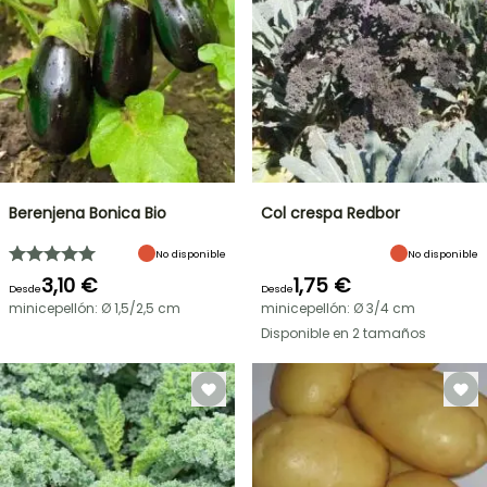
Berenjena Bonica Bio
Col crespa Redbor
No disponible
No disponible
3,10 €
1,75 €
Desde
Desde
minicepellón: Ø 1,5/2,5 cm
minicepellón: Ø 3/4 cm
Disponible en 2 tamaños