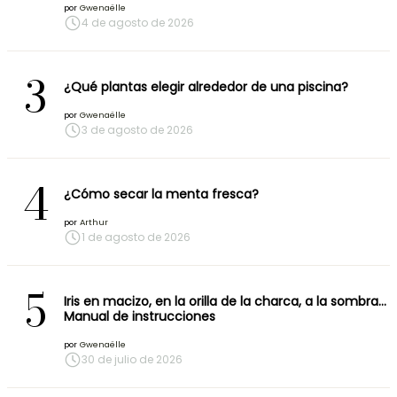
por
Gwenaëlle
4 de agosto de 2026
3
¿Qué plantas elegir alrededor de una piscina?
por
Gwenaëlle
3 de agosto de 2026
4
¿Cómo secar la menta fresca?
por
Arthur
1 de agosto de 2026
5
Iris en macizo, en la orilla de la charca, a la sombra…
Manual de instrucciones
por
Gwenaëlle
30 de julio de 2026