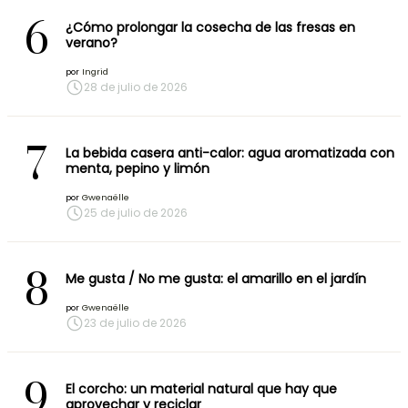
6
¿Cómo prolongar la cosecha de las fresas en
verano?
por
Ingrid
28 de julio de 2026
7
La bebida casera anti-calor: agua aromatizada con
menta, pepino y limón
por
Gwenaëlle
25 de julio de 2026
8
Me gusta / No me gusta: el amarillo en el jardín
por
Gwenaëlle
23 de julio de 2026
9
El corcho: un material natural que hay que
aprovechar y reciclar