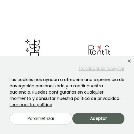
Especialistas en plantas de
Plantfit, nuestra aplicación
Continuar sin aceptar
jardín
contra el desperdicio
Desde nuestros orígenes en
Consejos personalizados para
Las cookies nos ayudan a ofrecerle una experiencia de
1950, estamos comprometidos
ayudarte a elegir las plantas
navegación personalizada y a medir nuestra
con la calidad de nuestras
que más te convienen.
audiencia. Puedes configurarlas en cualquier
plantas y nuestro servicio.
momento y consultar nuestra política de privacidad.
Leer nuestra política
Parametrizar
Aceptar
Entrega exprés
Nuestras garantías sobre las