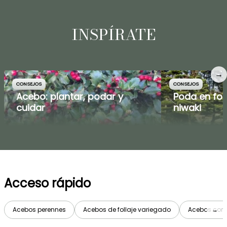
INSPÍRATE
→
CONSEJOS
CONSEJOS
Acebo: plantar, podar y
Poda en fo
cuidar
niwaki
Acceso rápido
Acebos perennes
Acebos de follaje variegado
Acebos con 
→