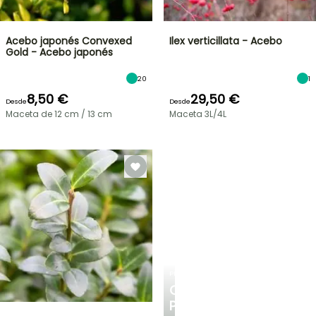
Acebo japonés Convexed
Ilex verticillata - Acebo
Gold - Acebo japonés
20
1
8,50 €
29,50 €
Desde
Desde
Maceta de 12 cm / 13 cm
Maceta 3L/4L
PLANTFIT
CONSEJOS
PERSONALIZADOS