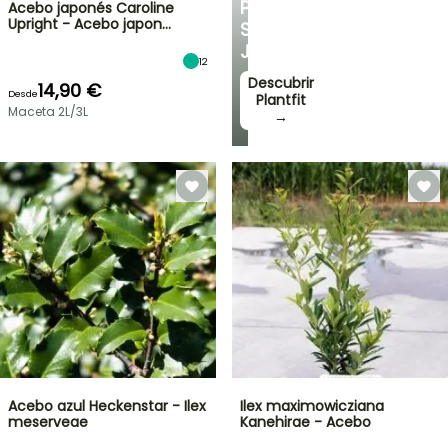
PARA
Acebo japonés Caroline
Upright - Acebo japon…
SU
JARDÍN
12
Descubrir
14,90 €
Desde
Plantfit
Maceta 2L/3L
→
Acebo azul Heckenstar - Ilex
Ilex maximowicziana
meserveae
Kanehirae - Acebo