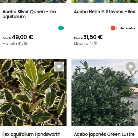
Acebo Silver Queen - Ilex
Acebo Nellie R. Stevens - Ilex
aquifolium
1
No disponible
49,00 €
31,50 €
Desde
Desde
Maceta 4L/5L
Maceta 4L/5L
Ilex aquifolium Handsworth
Acebo japonés Green Lustre