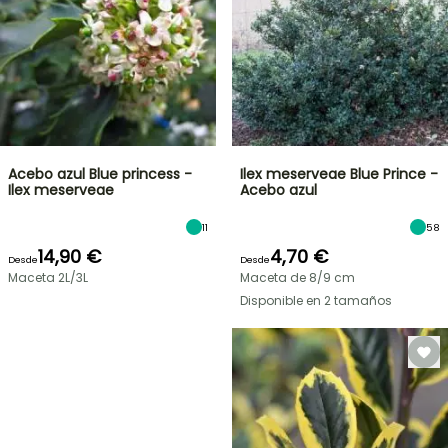
Acebo azul Blue princess -
Ilex meserveae Blue Prince -
Ilex meserveae
Acebo azul
11
58
14,90 €
4,70 €
Desde
Desde
Maceta 2L/3L
Maceta de 8/9 cm
Disponible en 2 tamaños