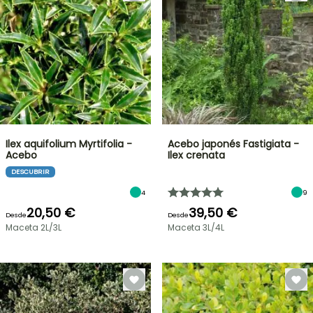
Ilex aquifolium Myrtifolia -
Acebo japonés Fastigiata -
Acebo
Ilex crenata
DESCUBRIR
4
9
20,50 €
39,50 €
Desde
Desde
Maceta 2L/3L
Maceta 3L/4L