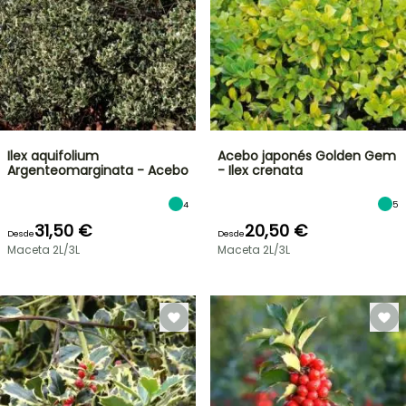
Ilex aquifolium
Acebo japonés Golden Gem
Argenteomarginata - Acebo
- Ilex crenata
4
5
31,50 €
20,50 €
Desde
Desde
Maceta 2L/3L
Maceta 2L/3L