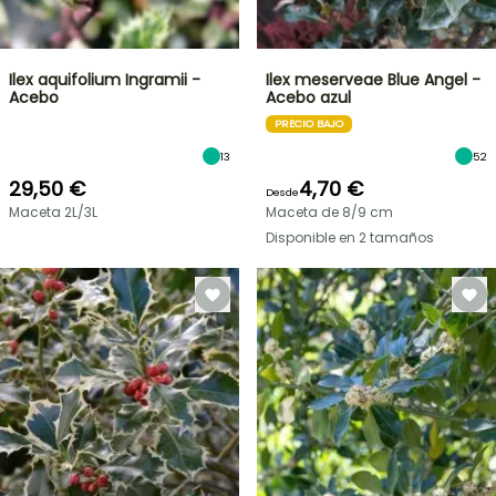
Ilex aquifolium Ingramii -
Ilex meserveae Blue Angel -
Acebo
Acebo azul
PRECIO BAJO
13
52
29,50 €
4,70 €
Desde
Maceta 2L/3L
Maceta de 8/9 cm
Disponible en 2 tamaños