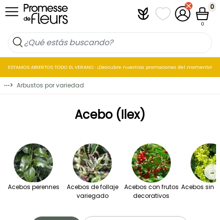
Ir al contenido
0
Plantfit
Mis listas de favo
Mi cuenta
Cesta
0
ESTAMOS ABIERTOS TODO EL VERANO : ¡Descubre nuestras promociones del momento!
⋯
>
Arbustos por variedad
Acebo (Ilex)
→
Acebos perennes
Acebos de follaje
Acebos con frutos
Acebos sin e
variegado
decorativos