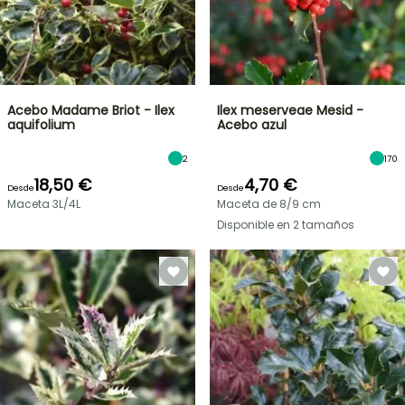
Acebo Madame Briot - Ilex
Ilex meserveae Mesid -
aquifolium
Acebo azul
2
170
18,50 €
4,70 €
Desde
Desde
Maceta 3L/4L
Maceta de 8/9 cm
Disponible en 2 tamaños