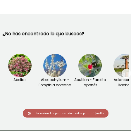
¿No has encontrado lo que buscas?
→
Abelias
Abeliophyllum -
Abutilon - Farolito
Adansoni
Forsythia coreana
japonés
Baoba
Encontrar las plantas adecuadas para mi jardín