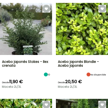
Acebo japonés Stokes - Ilex
Acebo japonés Blondie -
crenata
Acebo japonés
10
No disponible
11,90 €
20,50 €
Desde
Desde
Maceta 2L/3L
Maceta 2L/3L