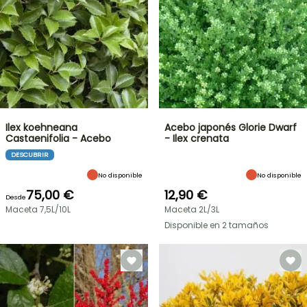
Ilex koehneana
Acebo japonés Glorie Dwarf
Castaenifolia - Acebo
- Ilex crenata
DESCUBRIR
No disponible
No disponible
75,00 €
12,90 €
Desde
Maceta 7,5L/10L
Maceta 2L/3L
Disponible en 2 tamaños