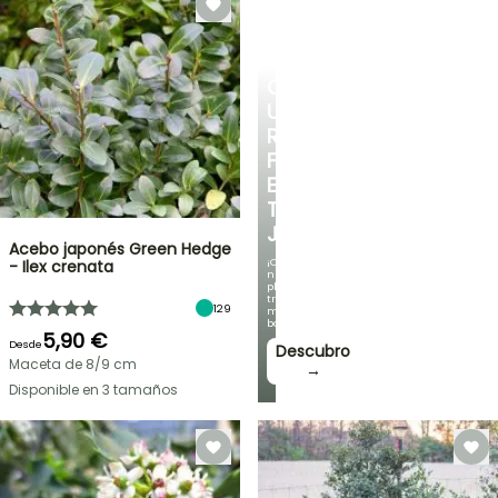
CREA
UN
RINCÓN
FRESCO
EN
TU
JARDÍN
Acebo japonés Green Hedge
¡Con
- Ilex crenata
nuestras
plantas
trepadoras
129
más
bonitas!
5,90 €
Desde
Descubro
Maceta de 8/9 cm
→
Disponible en 3 tamaños