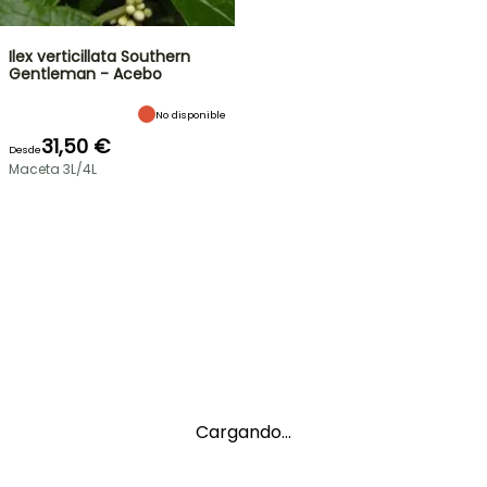
Ilex verticillata Southern
Gentleman - Acebo
No disponible
31,50 €
Desde
Maceta 3L/4L
Cargando...