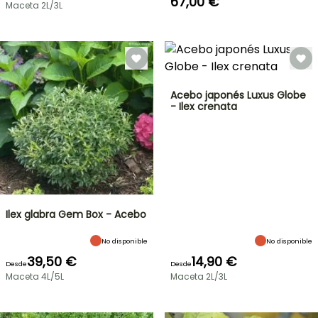
67,00 €
Maceta 2L/3L
Acebo japonés Luxus Globe
- Ilex crenata
Ilex glabra Gem Box - Acebo
No disponible
No disponible
39,50 €
14,90 €
Desde
Desde
Maceta 4L/5L
Maceta 2L/3L