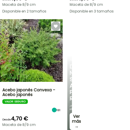
Maceta de 8/9 cm
Maceta de 8/9 cm
Disponible en 2 tamaños
Disponible en 3 tamaños
ARBUSTOS
DESCUBRE
NUESTRA
SELECCIÓN
A
Acebo japonés Convexa -
PRECIOS
Acebo japonés
REDUCIDOS
VALOR SEGURO
¡Y
ahorra!
181
Ver
4,70 €
Desde
más
Maceta de 8/9 cm
→