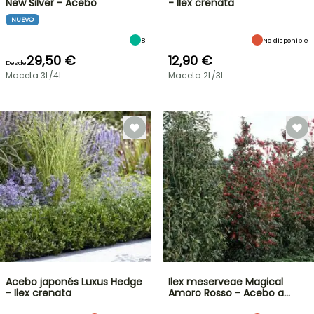
New Silver - Acebo
- Ilex crenata
NUEVO
8
No disponible
29,50 €
12,90 €
Desde
Maceta 3L/4L
Maceta 2L/3L
Acebo japonés Luxus Hedge
Ilex meserveae Magical
- Ilex crenata
Amoro Rosso - Acebo a…