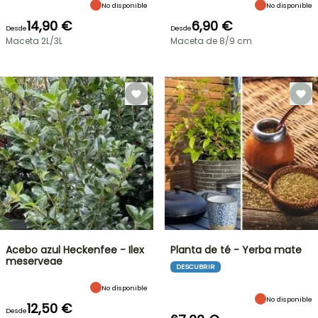
No disponible
No disponible
14,90 €
6,90 €
Desde
Desde
Maceta 2L/3L
Maceta de 8/9 cm
Acebo azul Heckenfee - Ilex
Planta de té - Yerba mate
meserveae
DESCUBRIR
No disponible
No disponible
12,50 €
Desde