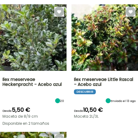
Ilex meserveae
Ilex meserveae Little Rascal
Heckenpracht - Acebo azul
- Acebo azul
DESCUBRIR
20
Enviado el 13 ago
5,50 €
10,50 €
Desde
Desde
Maceta de 8/9 cm
Maceta 2L/3L
Disponible en 2 tamaños