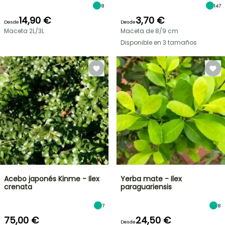
8
147
14,90 €
3,70 €
Desde
Desde
Maceta 2L/3L
Maceta de 8/9 cm
Disponible en 3 tamaños
Acebo japonés Kinme - Ilex
Yerba mate - Ilex
crenata
paraguariensis
7
8
75,00 €
24,50 €
Desde