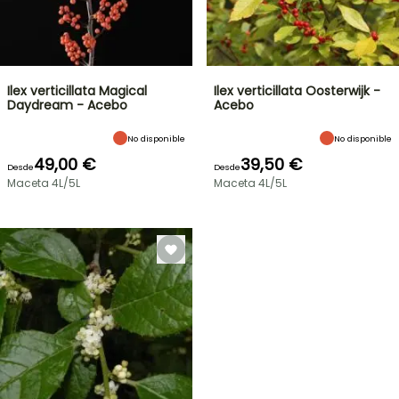
Ilex verticillata Magical
Ilex verticillata Oosterwijk -
Daydream - Acebo
Acebo
No disponible
No disponible
49,00 €
39,50 €
Desde
Desde
Maceta 4L/5L
Maceta 4L/5L