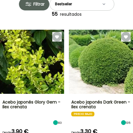
Filtrar
55
resultados
Acebo japonés Glory Gem -
Acebo japonés Dark Green -
Ilex crenata
Ilex crenata
PRECIO BAJO
83
135
3,90 €
3,30 €
Desde
Desde