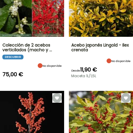
Colección de 2 acebos
Acebo japonés Lingold - Ilex
verticilados (macho y …
crenata
DESCUBRIR
No disponible
No disponible
11,90 €
Desde
75,00 €
Maceta 1L/1,5L