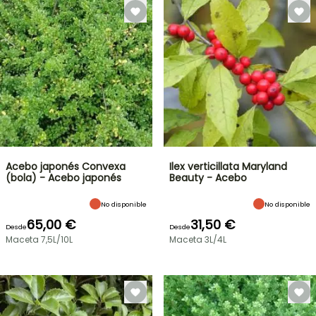
Acebo japonés Convexa
Ilex verticillata Maryland
(bola) - Acebo japonés
Beauty - Acebo
No disponible
No disponible
65,00 €
31,50 €
Desde
Desde
Maceta 7,5L/10L
Maceta 3L/4L