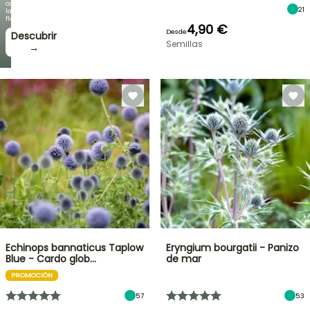
como
21
la
floración!
4,90 €
Desde
Descubrir
Semillas
→
Echinops bannaticus Taplow
Eryngium bourgatii - Panizo
Blue - Cardo glob…
de mar
PROMOCIÓN
57
53