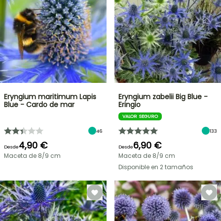
Eryngium maritimum Lapis
Eryngium zabelii Big Blue -
Blue - Cardo de mar
Eringio
VALOR SEGURO
46
133
4,90 €
6,90 €
Desde
Desde
Maceta de 8/9 cm
Maceta de 8/9 cm
Disponible en 2 tamaños