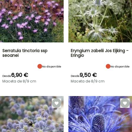
Serratula tinctoria ssp
Eryngium zabelii Jos Eijking -
seoanei
Eringio
No disponible
No disponible
6,90 €
9,50 €
Desde
Desde
Maceta de 8/9 cm
Maceta de 8/9 cm