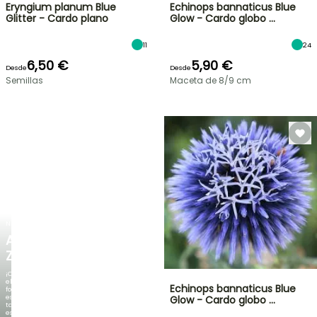
Eryngium planum Blue
Echinops bannaticus Blue
Glitter - Cardo plano
Glow - Cardo globo …
11
24
6,50 €
5,90 €
Desde
Desde
Semillas
Maceta de 8/9 cm
NUEVO
AGAPANTHUS
ZAMBEZI
¡Cuando
el
Echinops bannaticus Blue
follaje
es
Glow - Cardo globo …
tan
espectacular