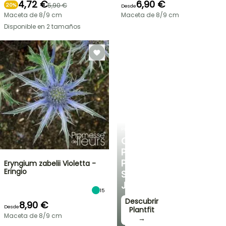
4,72 €
6,90 €
5,90 €
20%
Desde
Maceta de 8/9 cm
Maceta de 8/9 cm
Disponible en 2 tamaños
PLANTFIT
CONSEJOS
PERSONALIZADOS
PARA
Eryngium zabelii Violetta -
Eringio
SU
JARDÍN
15
Descubrir
8,90 €
Desde
Plantfit
Maceta de 8/9 cm
→