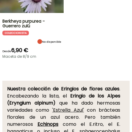
Berkheya purpurea -
Guerrero zulú
COLECCIONISTA
No disponible
6,90 €
Desde
Maceta de 8/9 cm
Nuestra colección de Eringios de flores azules
.
Encabezando la lista, el
Eringio de los Alpes
(Eryngium alpinum)
que ha dado hermosas
variedades como
'Estrella Azul'
con brácteas
florales de un azul acero. Pero también
numerosos
Echinops
como el E.ritro, el E.
bannaticus o incluso el E. sphaerocephalus