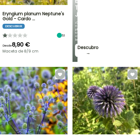
EN
TU
Eryngium planum Neptune's
JARDÍN
Gold - Cardo …
¡Con
nuestras
DESCUBRIR
plantas
trepadoras
51
más
bonitas!
8,90 €
Desde
Descubro
Maceta de 8/9 cm
→