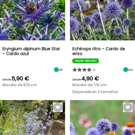
Eryngium alpinum Blue Star
Echinops ritro - Cardo de
- Cardo azul
erizo
VALOR SEGURO
45
214
5,90 €
4,90 €
Desde
Desde
Maceta de 8/9 cm
Maceta de 7/8 cm
Disponible en 3 tamaños
OFERTA
RELÁMPAGO
¡HASTA
UN
30
%