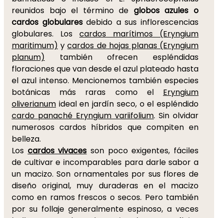
reunidos bajo el término de
globos azules o
cardos globulares
debido a sus inflorescencias
globulares. Los
cardos marítimos (Eryngium
maritimum)
y
cardos de hojas planas (Eryngium
planum)
también ofrecen espléndidas
floraciones que van desde el azul plateado hasta
el azul intenso. Mencionemos también especies
botánicas más raras como el
Eryngium
oliverianum
ideal en jardín seco, o el espléndido
cardo panaché Eryngium variifolium
. Sin olvidar
numerosos cardos híbridos que compiten en
belleza.
Los
cardos vivaces
son poco exigentes, fáciles
de cultivar e incomparables para darle sabor a
un macizo. Son ornamentales por sus flores de
diseño original, muy duraderas en el macizo
como en ramos frescos o secos. Pero también
por su follaje generalmente espinoso, a veces