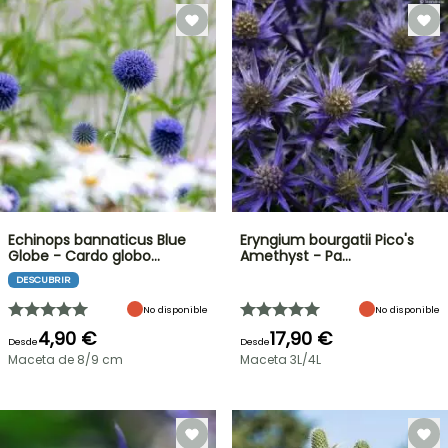
Echinops bannaticus Blue
Eryngium bourgatii Pico's
Globe - Cardo globo…
Amethyst - Pa…
DESCUBRIR
No disponible
No disponible
4,90 €
17,90 €
Desde
Desde
Maceta de 8/9 cm
Maceta 3L/4L