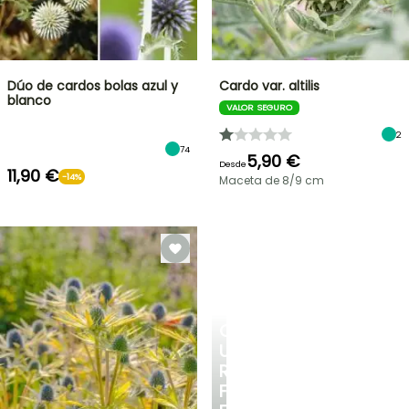
Dúo de cardos bolas azul y
Cardo var. altilis
blanco
VALOR SEGURO
2
74
5,90 €
Desde
11,90 €
-14%
Maceta de 8/9 cm
CREA
UN
RINCÓN
FRESCO