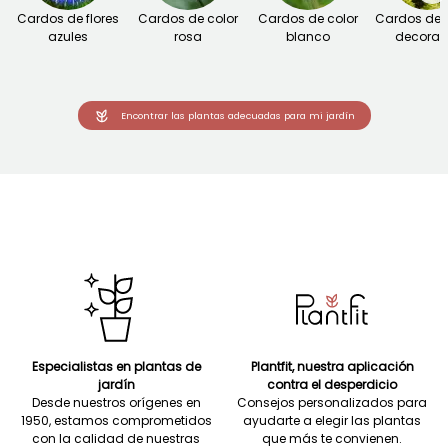
Cardos de flores
Cardos de color
Cardos de color
Cardos de f
azules
rosa
blanco
decorat
Encontrar las plantas adecuadas para mi jardín
Especialistas en plantas de
Plantfit, nuestra aplicación
jardín
contra el desperdicio
Desde nuestros orígenes en
Consejos personalizados para
1950, estamos comprometidos
ayudarte a elegir las plantas
con la calidad de nuestras
que más te convienen.