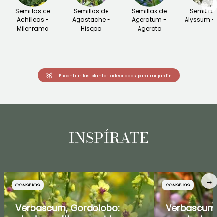
→
Semillas de
Semillas de
Semillas de
Semillas
Achilleas -
Agastache -
Ageratum -
Alyssum - 
Milenrama
Hisopo
Agerato
Encontrar las plantas adecuadas para mi jardín
INSPÍRATE
→
CONSEJOS
CONSEJOS
Verbascum, Gordolobo:
Verbascum: