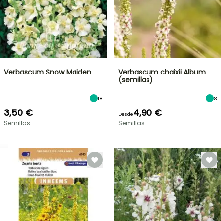
Verbascum Snow Maiden
Verbascum chaixii Album
(semillas)
18
8
3,50 €
4,90 €
Desde
Semillas
Semillas
OFERTA
RELÁMPAGO
¡HASTA
UN
30
%
BULBOS
DE
DE
PRIMAVERA
DESCUENTO