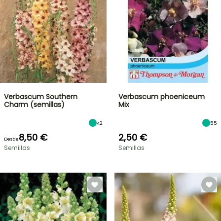
Verbascum Southern
Verbascum phoeniceum
Charm (semillas)
Mix
42
55
8,50 €
2,50 €
Desde
Semillas
Semillas