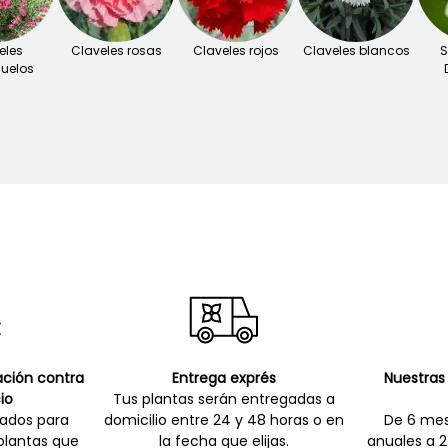
eles
Claveles rosas
Claveles rojos
Claveles blancos
S
uelos
cación contra
Entrega exprés
Nuestras 
io
Tus plantas serán entregadas a
zados para
domicilio entre 24 y 48 horas o en
De 6 mes
 plantas que
la fecha que elijas.
anuales a 2