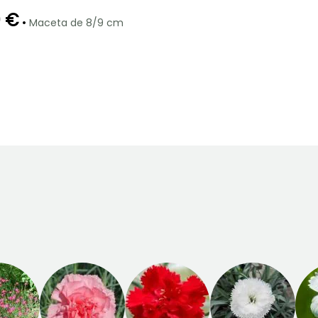
0 €
•
Maceta de 8/9 cm
ón
Periodo de
Rusticidad
plantación
Hasta -29°C
razonable
o
Marzo a Mayo,
Septiembre a
Noviembre