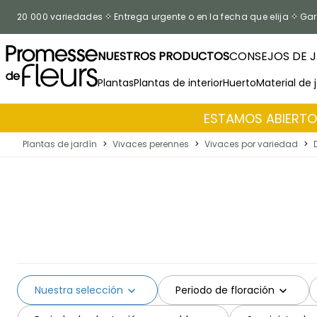
Ir al contenido
20 000 variedades
Entrega urgente o en la fecha que elija
Gar
NUESTROS PRODUCTOS
CONSEJOS DE J
Plantas
Plantas de interior
Huerto
Material de 
ESTAMOS ABIERTOS
Plantas de jardín
>
Vivaces perennes
>
Vivaces por variedad
>
Nuestra selección
Periodo de floración