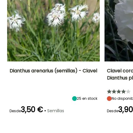
Dianthus arenarius (semillas) - Clavel
Clavel cor
Dianthus p
Periodo de floración
Altura en la
Exposición
Altura en la
madurez
madurez
Sol
25 cm
40 cm
Junio a Agosto
25
en stock
No disponib
3,50 €
3,9
•
Semillas
Desde
Desde
Periodo de floraci
Germinación
Método de siembra
15e días
Siembra a
Mayo a Julio,
cubierto,
Septiembre
Siembra bajo