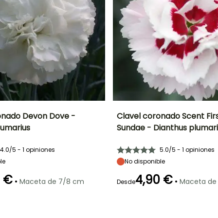
onado Devon Dove -
Clavel coronado Scent Fir
lumarius
Sundae - Dianthus plumar
Anchura en la
Exposición
Altura en la
Anchura en la
madurez
madurez
madurez
Sol
35 cm
30 cm
25 cm
4.0/5 - 1 opiniones
5.0/5 - 1 opiniones
le
No disponible
0 €
4,90 €
•
•
Maceta de 7/8 cm
Maceta de
Desde
ón
Periodo de
Rusticidad
Periodo de floración
Periodo de
plantación
plantación
Hasta -29°C
razonable
razonable
Mayo a Agosto
Marzo a Mayo
Marzo a Mayo