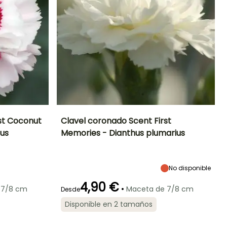
st Coconut
Clavel coronado Scent First
ius
Memories - Dianthus plumarius
Exposición
Altura en la
Anchura en la
Exposición
madurez
madurez
Sol
Sol
30 cm
30 cm
No disponible
4,90 €
•
 7/8 cm
Maceta de 7/8 cm
Desde
Rusticidad
Periodo de floración
Periodo de
Rusticidad
Disponible en 2 tamaños
plantación
Hasta -29°C
Hasta -29°C
razonable
Mayo a Agosto
Marzo a Mayo