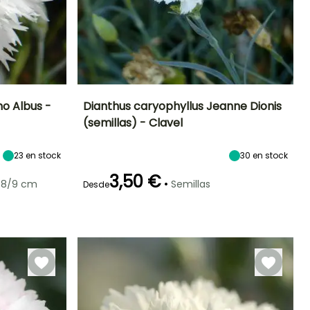
no Albus -
Dianthus caryophyllus Jeanne Dionis
(semillas) - Clavel
Exposición
Periodo de floración
Altura en la
Exposición
madurez
Sol
Sol
60 cm
23
en stock
Junio a Julio,
30
en stock
Septiembre
3,50 €
•
 8/9 cm
Semillas
Desde
Rusticidad
Hasta -29°C
Germinación
Método de siembra
24e días
Siembra sin
protección,
Siembra a
cubierto,
Siembra bajo
cubierta
calefactada