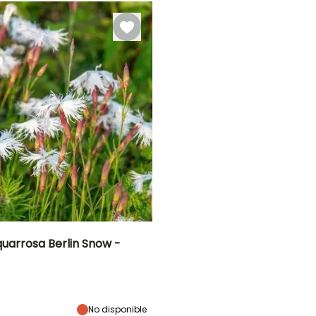
quarrosa Berlin Snow -
Anchura en la
Exposición
madurez
Sol
30 cm
No disponible