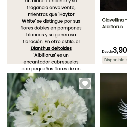
un blanco brillante y su
fragancia envolvente,
mientras que
'Haytor
Clavellina 
White'
se distingue por sus
Albiflorus
flores dobles en pompones
Altura en la
blancos y su generosa
madurez
15 cm
floración. En otro estilo, el
Dianthus deltoides
3,9
Desde
'Albiflorus'
es un
Disponible
encantador cubresuelos
Periodo de floraci
con pequeñas flores de un
Mayo a Julio
blanco inmaculado.
'Devon
Dove'
es otra variedad de
clavel coronado con
delicado perfume,
presentando flores dobles
de un blanco puro con un
toque de gris plateado,
perfectas en un jarrón.