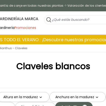
antía de canje en todas nuestras plantas
Valoración de los cliente
ARDINERÍA
LA MARCA
jardinería
Promociones
 TODO EL VERANO : ¡Descubre nuestras promoci
Dianthus - Claveles
Claveles blancos
Altura en la madurez
Anchura en la madurez