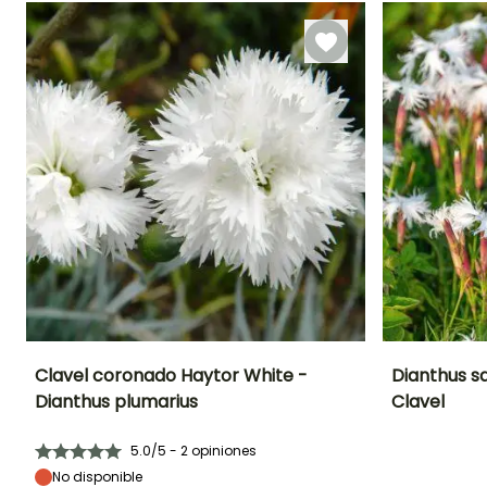
cubierta
calefactada
Clavel coronado Haytor White -
Dianthus s
Dianthus plumarius
Clavel
Altura en la
Anchura en la
Exposición
Altura en la
madurez
madurez
madurez
Sol
25 cm
30 cm
10 cm
5.0/5 - 2 opiniones
No disponible