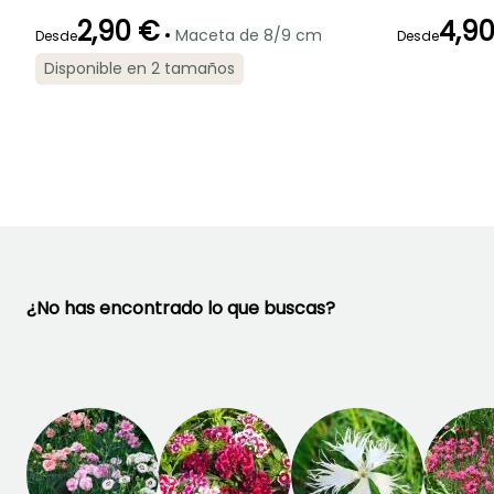
2,90 €
4,9
•
Maceta de 8/9 cm
Desde
Desde
Periodo de floración
Periodo de
Rusticidad
Periodo de floraci
Disponible en 2 tamaños
plantación
Hasta -29°C
razonable
Mayo a Julio,
Mayo a Juni
Marzo a Mayo,
Septiembre
Septiembre a
Noviembre
¿No has encontrado lo que buscas?