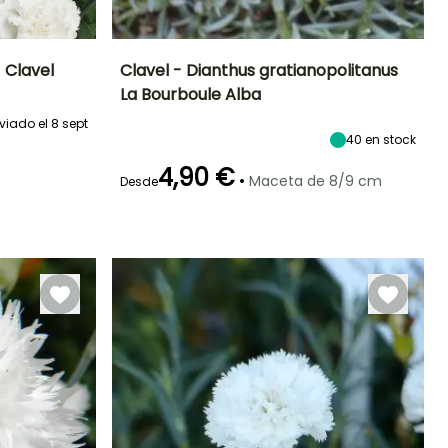
 Clavel
Clavel - Dianthus gratianopolitanus
La Bourboule Alba
Exposición
Altura en la
Anchura en la
Exposición
madurez
madurez
viado el 8 sept
Sol
Sol
10 cm
30 cm
40
en stock
4,90 €
•
Maceta de 8/9 cm
Desde
Rusticidad
Periodo de floración
Periodo de
Rusticidad
plantación
Hasta -9,5°C
Hasta -20,5°C
razonable
Mayo a Julio
Marzo a Mayo,
Septiembre a
Octubre