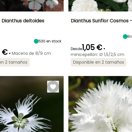
- Dianthus deltoides
Dianthus Sunflor Cosmos -
Anchura en la
Exposición
Altura en la
Anchura en la
madurez
madurez
madurez
En
Sol
30 cm
20 cm
20 cm
530
en stock
1,05 €
•
Desde
0 €
•
Maceta de 8/9 cm
minicepellón: Ø 1,5/2,5 cm
 en 2 tamaños
Disponible en 2 tamaños
ón
Periodo de
Rusticidad
Periodo de floración
Periodo de
plantación
plantación
Hasta -40°C
razonable
razonable
Abril a
Marzo a Mayo,
Marzo a Junio
Septiembre
Septiembre a
Noviembre