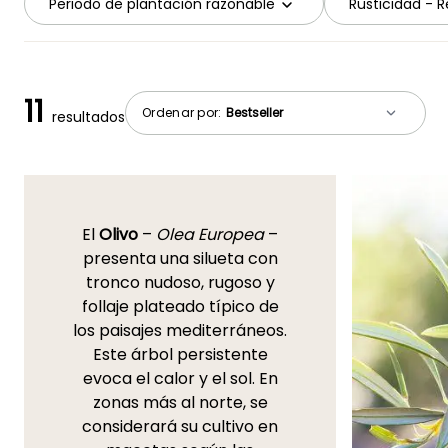
Periodo de plantación razonable
Rusticidad - Re
11
Ordenar por:
resultados
El
Olivo
–
Olea Europea
–
presenta una silueta con
tronco nudoso, rugoso y
follaje plateado típico de
los paisajes mediterráneos.
Este árbol persistente
evoca el calor y el sol. En
zonas más al norte, se
considerará su cultivo en