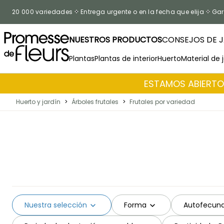
Ir al contenido
20 000 variedades
Entrega urgente o en la fecha que elija
Gar
NUESTROS PRODUCTOS
CONSEJOS DE J
Plantas
Plantas de interior
Huerto
Material de 
ESTAMOS ABIERTOS
Huerto y jardín
>
Árboles frutales
>
Frutales por variedad
Nuestra selección
Forma
Autofecunda