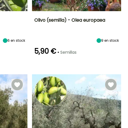
Olivo (semilla) - Olea europaea
Altura en la
Periodo de floración
Altura en la
Exposición
madurez
madurez
Sol
6 m
9 m
6
en stock
Junio
9
en stock
5,90 €
•
Semillas
Germinación
60e días