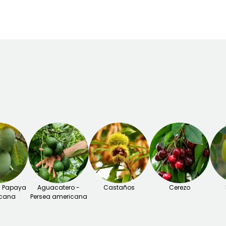
a
6 m
- Papaya
Aguacatero -
Castaños
Cerezo
cana
Persea americana