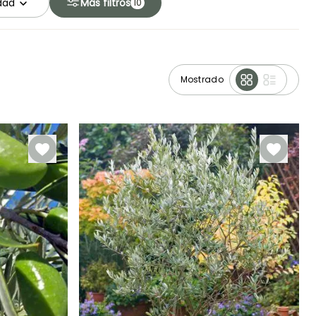
idad
Más filtros
10
Mostrado