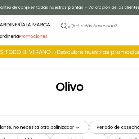
antía de canje en todas nuestras plantas
Valoración de los cliente
ARDINERÍA
LA MARCA
jardinería
Promociones
 TODO EL VERANO : ¡Descubre nuestras promoci
Olivo
nte, no necesita otro polinizador
Periodo de cosech