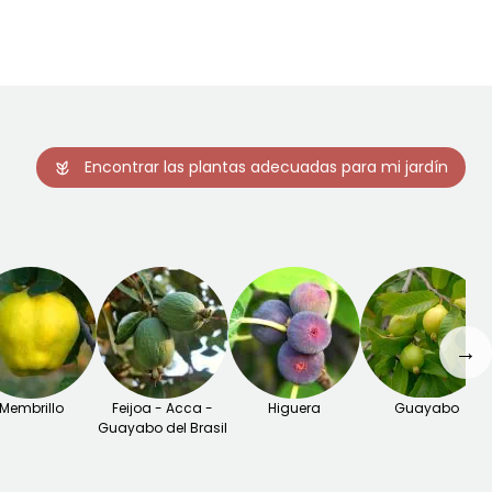
utopolinizante
Encontrar las plantas adecuadas para mi jardín
→
Membrillo
Feijoa - Acca -
Higuera
Guayabo
Guayabo del Brasil