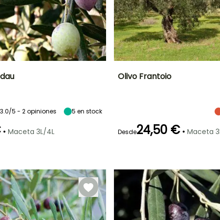
ndau
Olivo Frantoio
o
Periodo de cosecha
Altura en la
Diámetro del fruto
Periodo de cosecha
madurez
2 cm
5 m
3.0/5 - 2 opiniones
Octubre a
5
en stock
Noviembre a
Diciembre
Diciembre
€
24,50 €
•
•
Maceta 3L/4L
Maceta 3
Desde
Exposición
Anchura en la
Exposición
Autofértil o
madurez
Sol
Sol
autopolinizante
3 m