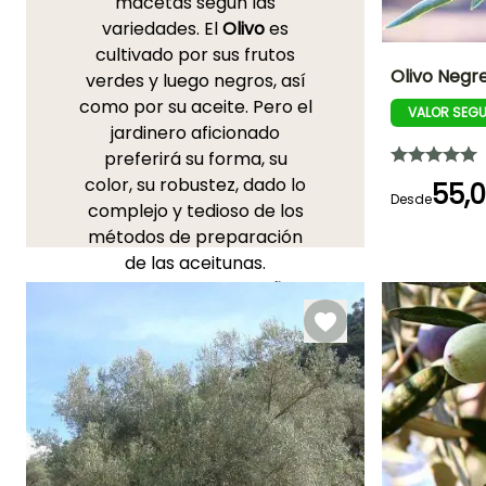
macetas según las
variedades. El
Olivo
es
cultivado por sus frutos
Olivo Negr
verdes y luego negros, así
como por su aceite. Pero el
VALOR SEG
Diámetro del frut
jardinero aficionado
1 cm
preferirá su forma, su
color, su robustez, dado lo
55,
Desde
complejo y tedioso de los
métodos de preparación
de las aceitunas.
Anchura en la
madurez
Recordemos que el
Olivo
3.50 m
majestuoso es un árbol de
una longevidad
excepcional. Aprecia todo
tipo de suelos,
especialmente si son
pobres y de buen drenaje.
Consulte también nuestro