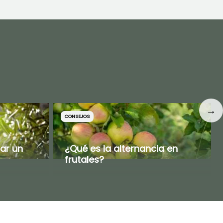
→
CONSEJOS
ar un
¿Qué es la alternancia en
frutales?