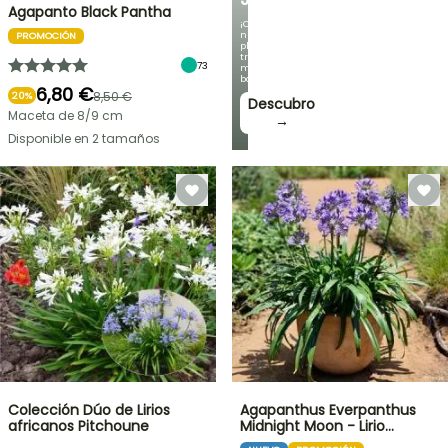
Agapanto Black Pantha
¡Con
nuestras
PROMOCIÓN
plantas
trepadoras
73
más
bonitas!
6,80 €
8,50 €
20%
Descubro
Maceta de 8/9 cm
→
Disponible en 2 tamaños
Colección Dúo de Lirios
Agapanthus Everpanthus
africanos Pitchoune
Midnight Moon - Lirio…