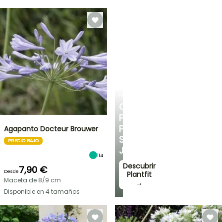
PLANTFIT
CONSEJOS
PERSONALIZADOS
PARA
Agapanto Docteur Brouwer
SU
PRECIO BAJO
JARDÍN
114
Descubrir
7,90 €
Desde
Plantfit
Maceta de 8/9 cm
→
Disponible en 4 tamaños