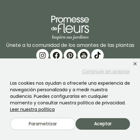
Únete a la comunidad de los amantes de las plantas
Continuar sin aceptar
Las cookies nos ayudan a ofrecerle una experiencia de
navegación personalizada y a medir nuestra
PROMESSE DE FLEURS
SERVICIOS
audiencia. Puedes configurarlas en cualquier
momento y consultar nuestra política de privacidad.
La marca
Preparación de pedidos
Leer nuestra política
Nuestra historia
Entregas
Parametrizar
Aceptar
Nuestras plantas
Garantía de las plantas