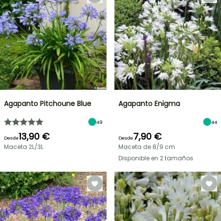
Agapanto Pitchoune Blue
Agapanto Enigma
49
44
13,90 €
7,90 €
Desde
Desde
Maceta 2L/3L
Maceta de 8/9 cm
Disponible en 2 tamaños