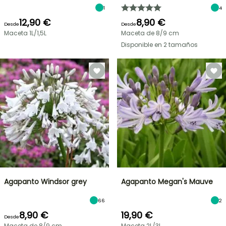
1
4
12,90 €
8,90 €
Desde
Desde
Maceta 1L/1,5L
Maceta de 8/9 cm
Disponible en 2 tamaños
Agapanto Windsor grey
Agapanto Megan's Mauve
66
2
8,90 €
19,90 €
Desde
Maceta de 8/9 cm
Maceta 2L/3L