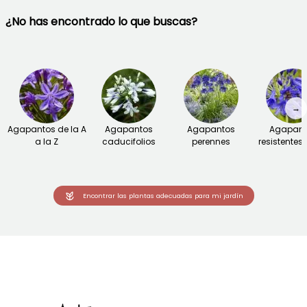
¿No has encontrado lo que buscas?
→
Agapantos de la A
Agapantos
Agapantos
Agapant
a la Z
caducifolios
perennes
resistentes a
Encontrar las plantas adecuadas para mi jardín