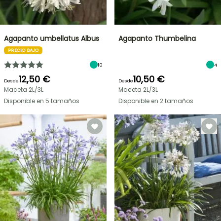
Agapanto umbellatus Albus
Agapanto Thumbelina
PRECIO BAJO
10
4
12,50 €
10,50 €
Desde
Desde
Maceta 2L/3L
Maceta 2L/3L
Disponible en 5 tamaños
Disponible en 2 tamaños