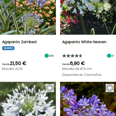
Agapanto Zambezi
Agapanto White Heaven
NUEVO
385
47
21,50 €
6,90 €
Desde
Desde
Maceta 2L/3L
Maceta de 8/9 cm
Disponible en 2 tamaños
OFERTA
RELÁMPAGO
¡HASTA
UN
30
%
BULBOS
DE
DE