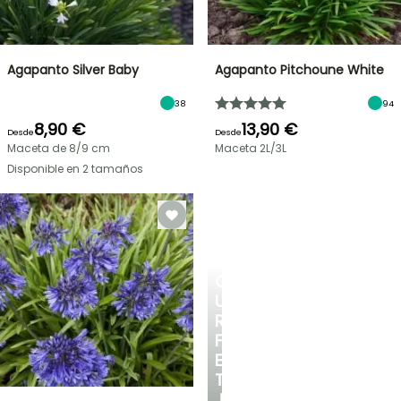
Agapanto Silver Baby
Agapanto Pitchoune White
38
94
8,90 €
13,90 €
Desde
Desde
Maceta de 8/9 cm
Maceta 2L/3L
Disponible en 2 tamaños
CREA
UN
RINCÓN
FRESCO
EN
TU
JARDÍN