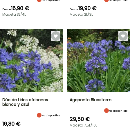
16,90 €
19,90 €
Desde
Desde
Maceta 3L/4L
Maceta 2L/3L
Dúo de Lirios africanos
Agapanto Bluestorm
blanco y azul
No disponible
No disponible
29,50 €
16,80 €
Maceta 7,5L/10L