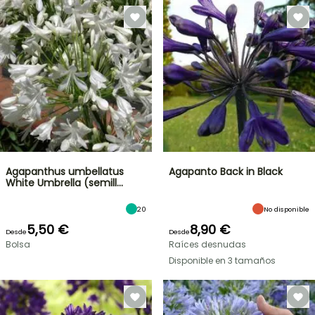
Agapanthus umbellatus
Agapanto Back in Black
White Umbrella (semill…
20
No disponible
5,50 €
8,90 €
Desde
Desde
Bolsa
Raíces desnudas
Disponible en 3 tamaños