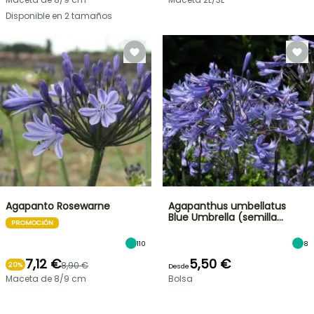
Disponible en 2 tamaños
Agapanto Rosewarne
Agapanthus umbellatus
Blue Umbrella (semilla…
PROMOCIÓN
110
8
7,12 €
5,50 €
8,90 €
20%
Desde
Maceta de 8/9 cm
Bolsa