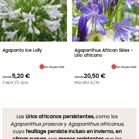
Agapanto Ice Lolly
Agapanthus African Skies -
Lirio africano
No disponible
No disponible
5,20 €
20,50 €
Desde
Desde
Cepa 1/2 ojos
Maceta 3L/4L
Las
Lirios africanos persistentes,
como los
Agapanthus praecox
y
Agapanthus africanus
,
cuyo
feuillage persiste incluso en invierno, en
climas suaves,
son
menos resistentes
que los