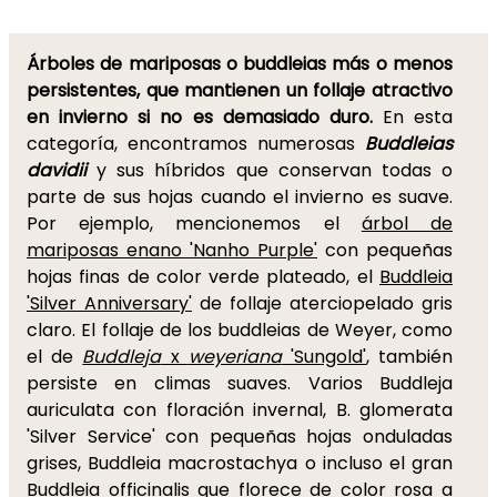
Árboles de mariposas o buddleias más o menos
persistentes, que mantienen un follaje atractivo
en invierno si no es demasiado duro.
En esta
categoría, encontramos numerosas
Buddleias
davidii
y sus híbridos que conservan todas o
parte de sus hojas cuando el invierno es suave.
Por ejemplo, mencionemos el
árbol de
mariposas enano 'Nanho Purple'
con pequeñas
hojas finas de color verde plateado, el
Buddleia
'Silver Anniversary'
de follaje aterciopelado gris
claro. El follaje de los buddleias de Weyer, como
el de
Buddleja
x
weyeriana
'Sungold'
, también
persiste en climas suaves. Varios Buddleja
auriculata con floración invernal, B. glomerata
'Silver Service' con pequeñas hojas onduladas
grises, Buddleia macrostachya o incluso el gran
Buddleia officinalis que florece de color rosa a