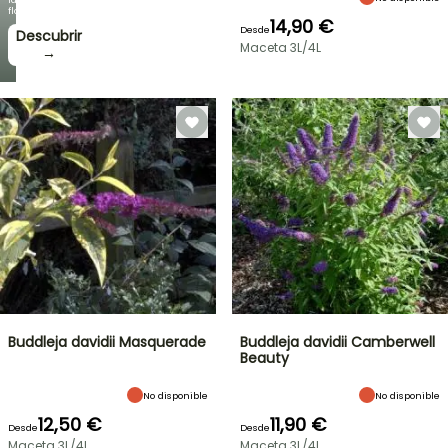
floración!
14,90 €
Desde
Descubrir
Maceta 3L/4L
→
Buddleja davidii Masquerade
Buddleja davidii Camberwell
Beauty
No disponible
No disponible
12,50 €
11,90 €
Desde
Desde
Maceta 3L/4L
Maceta 3L/4L