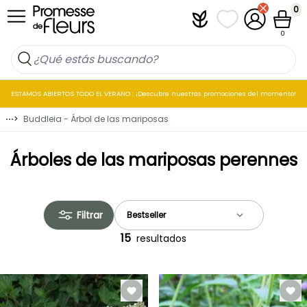
Ir al contenido
0
Plantfit
Mis listas de favo
Mi cuenta
Cesta
0
ESTAMOS ABIERTOS TODO EL VERANO : ¡Descubre nuestras promociones del momento!
⋯
>
Buddleia - Árbol de las mariposas
Árboles de las mariposas perennes
Filtrar
15
resultados