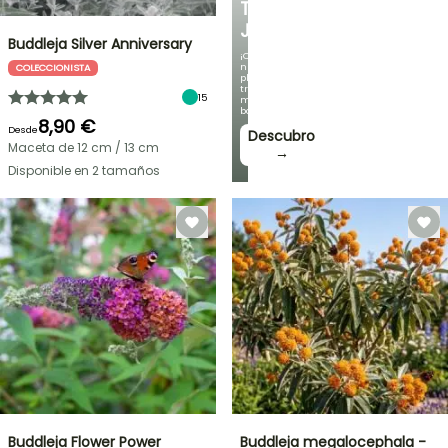
TU
JARDÍN
Buddleja Silver Anniversary
¡Con
nuestras
COLECCIONISTA
plantas
trepadoras
15
más
bonitas!
8,90 €
Desde
Descubro
Maceta de 12 cm / 13 cm
→
Disponible en 2 tamaños
Buddleja Flower Power
Buddleja megalocephala -