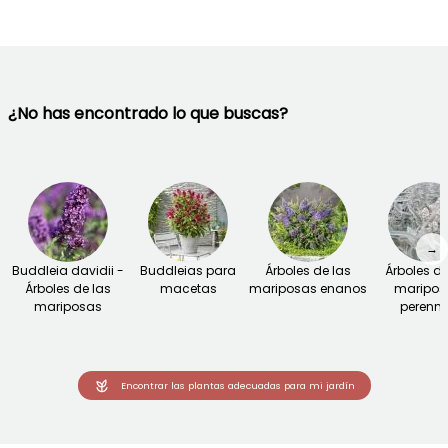
¿No has encontrado lo que buscas?
→
Buddleia davidii -
Buddleias para
Árboles de las
Árboles de
Árboles de las
macetas
mariposas enanos
maripos
mariposas
perenn
Encontrar las plantas adecuadas para mi jardín