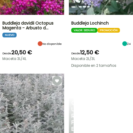
Buddleja davidii Octopus
Buddleja Lochinch
Magenta - Arbusto d…
VALOR SEGURO
PROMOCIÓN
NUEVO
No disponible
24
20,50 €
12,50 €
Desde
Desde
Maceta 3L/4L
Maceta 2L/3L
Disponible en 2 tamaños
CREA
UN
RINCÓN
FRESCO
EN