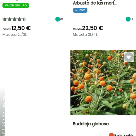
Arbusto de las mari…
VALOR SEGURO
NUEVO
61
19
12,50 €
22,50 €
Desde
Desde
Maceta 2L/3L
Maceta 3L/4L
NUEVO
AGAPANTHUS
ZAMBEZI
¡Cuando
el
follaje
es
Buddleja globosa
tan
espectacular
como
No disponible
la