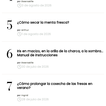
por
Gwenaëlle
3 de agosto de 2026
5
¿Cómo secar la menta fresca?
por
Arthur
1 de agosto de 2026
6
Iris en macizo, en la orilla de la charca, a la sombra…
Manual de instrucciones
por
Gwenaëlle
30 de julio de 2026
7
¿Cómo prolongar la cosecha de las fresas en
verano?
por
Ingrid
28 de julio de 2026