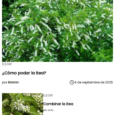
ELEGIR
¿Cómo podar la Itea?
por
Marion
4 de septiembre de 2025
ELEGIR
Combinar la itea
por
Leïla