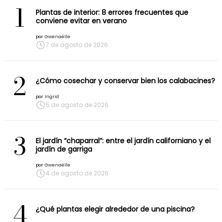
1
Plantas de interior: 8 errores frecuentes que
conviene evitar en verano
por
Gwenaëlle
7 de agosto de 2026
2
¿Cómo cosechar y conservar bien los calabacines?
por
Ingrid
5 de agosto de 2026
3
El jardín “chaparral”: entre el jardín californiano y el
jardín de garriga
por
Gwenaëlle
4 de agosto de 2026
4
¿Qué plantas elegir alrededor de una piscina?