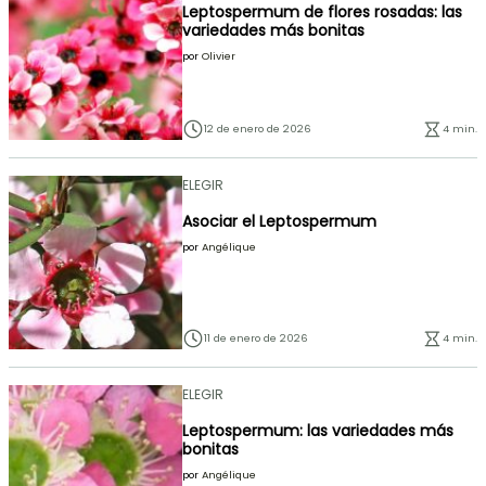
Leptospermum de flores rosadas: las
variedades más bonitas
por
Olivier
12 de enero de 2026
4 min.
ELEGIR
Asociar el Leptospermum
por
Angélique
11 de enero de 2026
4 min.
ELEGIR
Leptospermum: las variedades más
bonitas
por
Angélique