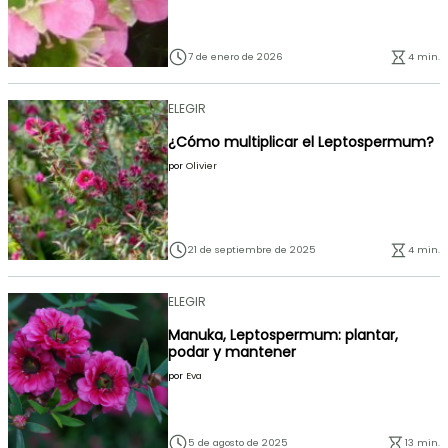
7 de enero de 2026
4 min.
ELEGIR
¿Cómo multiplicar el Leptospermum?
por
Olivier
21 de septiembre de 2025
4 min.
ELEGIR
Manuka, Leptospermum: plantar,
podar y mantener
por
Eva
5 de agosto de 2025
13 min.