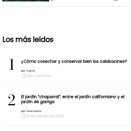
Los más leídos
1
¿Cómo cosechar y conservar bien los calabacines?
por
Ingrid
esta semana
2
El jardín “chaparral”: entre el jardín californiano y el
jardín de garriga
por
Gwenaëlle
4 de agosto de 2026