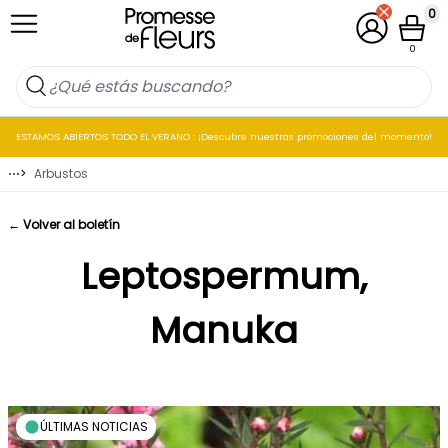
Ir al contenido
0
Mi cuenta
Cesta
0
ESTAMOS ABIERTOS TODO EL VERANO : ¡Descubre nuestras promociones del momento!
⋯
>
Arbustos
← Volver al boletín
Leptospermum,
Manuka
ÚLTIMAS NOTICIAS