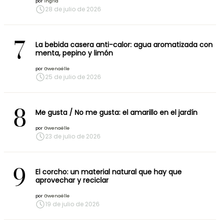
por
Ingrid
28 de julio de 2026
7
La bebida casera anti-calor: agua aromatizada con
menta, pepino y limón
por
Gwenaëlle
25 de julio de 2026
8
Me gusta / No me gusta: el amarillo en el jardín
por
Gwenaëlle
23 de julio de 2026
9
El corcho: un material natural que hay que
aprovechar y reciclar
por
Gwenaëlle
19 de julio de 2026