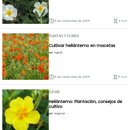
6 de noviembre de 2025
4 min.
PLANTAS Y FLORES
Cultivar heliántemo en macetas
por
Ingrid
6 de noviembre de 2025
5 min.
ELEGIR
Heliántemo: Plantación, consejos de
cultivo
por
Virginie