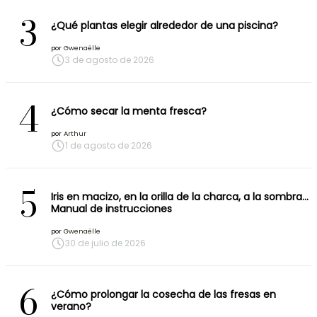
3
¿Qué plantas elegir alrededor de una piscina?
por
Gwenaëlle
3 de agosto de 2026
4
¿Cómo secar la menta fresca?
por
Arthur
1 de agosto de 2026
5
Iris en macizo, en la orilla de la charca, a la sombra…
Manual de instrucciones
por
Gwenaëlle
30 de julio de 2026
6
¿Cómo prolongar la cosecha de las fresas en
verano?