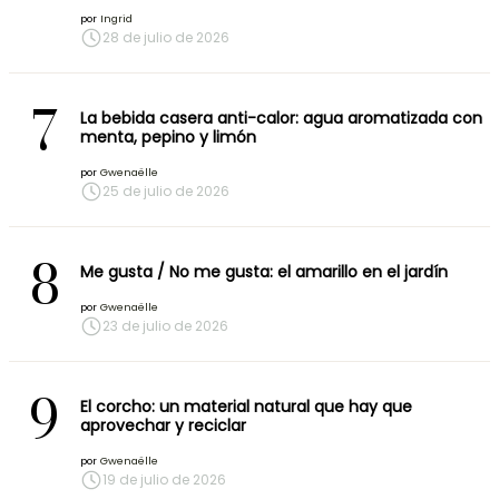
por
Ingrid
28 de julio de 2026
7
La bebida casera anti-calor: agua aromatizada con
menta, pepino y limón
por
Gwenaëlle
25 de julio de 2026
8
Me gusta / No me gusta: el amarillo en el jardín
por
Gwenaëlle
23 de julio de 2026
9
El corcho: un material natural que hay que
aprovechar y reciclar
por
Gwenaëlle
19 de julio de 2026