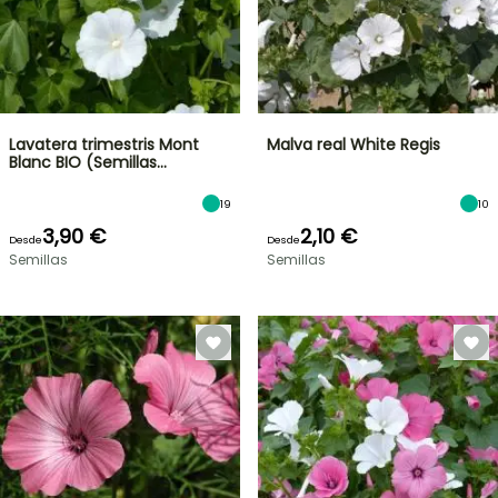
Lavatera trimestris Mont
Malva real White Regis
Blanc BIO (Semillas…
19
10
3,90 €
2,10 €
Desde
Desde
Semillas
Semillas
OFERTA
RELÁMPAGO
¡HASTA
UN
30
%
BULBOS
DE
DE
PRIMAVERA
DESCUENTO