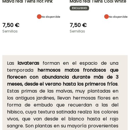
Malva real Twins Hot Pink
Malva real Twins Cool White
EXCLUSIVO
No disponible
No disponible
7,50 €
7,50 €
Semillas
Semillas
Las
lavateras
forman en el espacio de una
temporada
hermosos matos frondosos que
florecen con abundancia durante más de 3
meses, desde el verano hasta los primeros fríos
.
Estas primas de las malvas, muy plantadas en
los antiguos jardines, llevan hermosas flores en
forma de embudo que recuerdan a las del
hibisco, cuya textura satinada realza los colores
vivos, que van desde el blanco hasta el rojo
sangre. Son plantas en su mayoría provenientes