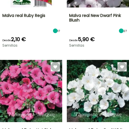
Malva real Ruby Regis
Malva real New Dwarf Pink
Blush
17
27
2,10 €
5,90 €
Desde
Desde
Semillas
Semillas