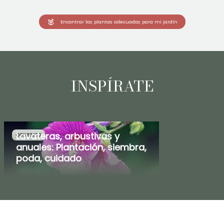
Encontrar las plantas adecuadas para mi jardín
INSPÍRATE
Lavateras, arbustivas y
CONSEJOS
anuales: Plantación, siembra,
poda, cuidado