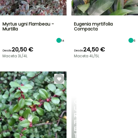
Myrtus ugni Flambeau -
Eugenia myrtifolia
Murtilla
Compacta
14
6
20,50 €
24,50 €
Desde
Desde
Maceta 3L/4L
Maceta 4L/5L
CREA
UN
RINCÓN
FRESCO
EN
TU