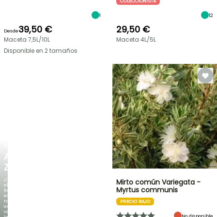
COLECCIONISTA
1
12
39,50 €
29,50 €
Desde
Maceta 7,5L/10L
Maceta 4L/5L
Disponible en 2 tamaños
NUEVO
AGAPANTHUS
ZAMBEZI
¡Cuando
Mirto común Variegata -
el
Myrtus communis
follaje
es
tan
PRECIO BAJO
espectacular
como
No disponible
la