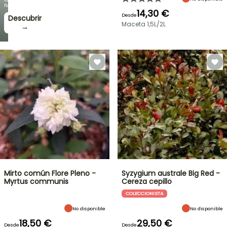
floración!
14,30 €
Desde
Descubrir
Maceta 1,5L/2L
→
Mirto común Flore Pleno -
Syzygium australe Big Red -
Myrtus communis
Cereza cepillo
COLECCIONISTA
No disponible
No disponible
18,50 €
29,50 €
Desde
Desde