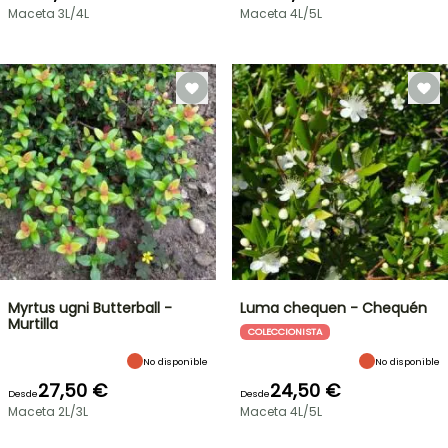
Maceta 3L/4L
Maceta 4L/5L
Myrtus ugni Butterball -
Luma chequen - Chequén
Murtilla
COLECCIONISTA
No disponible
No disponible
27,50 €
24,50 €
Desde
Desde
Maceta 2L/3L
Maceta 4L/5L