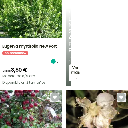
ARBUSTOS
DESCUBRE
NUESTRA
SELECCIÓN
A
PRECIOS
Eugenia myrtifolia New Port
REDUCIDOS
COLECCIONISTA
¡Y
ahorra!
101
Ver
3,50 €
Desde
más
Maceta de 8/9 cm
→
Disponible en 2 tamaños
OFERTA
RELÁMPAGO
¡HASTA
UN
30
%
BULBOS
DE
DE