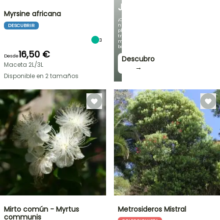
JARDÍN
Myrsine africana
¡Con
nuestras
DESCUBRIR
plantas
trepadoras
3
más
bonitas!
16,50 €
Desde
Descubro
Maceta 2L/3L
→
Disponible en 2 tamaños
Mirto común - Myrtus
Metrosideros Mistral
communis