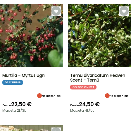
Murtilla - Myrtus ugni
Temu divaricatum Heaven
Scent - Temú
DESCUBRIR
COLECCIONISTA
No disponible
No disponible
22,50 €
24,50 €
Desde
Desde
Maceta 2L/3L
Maceta 4L/5L