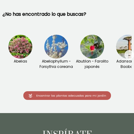
¿No has encontrado lo que buscas?
→
Abelias
Abeliophyllum -
Abutilon - Farolito
Adansoni
Forsythia coreana
japonés
Baoba
Encontrar las plantas adecuadas para mi jardín