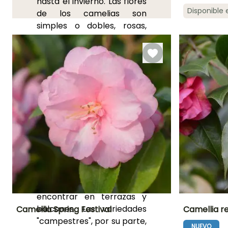
hasta el invierno. Las flores
Disponible
de los camelias son
Periodo de floraci
simples o dobles, rosas,
Marzo a May
blancas, rojas e incluso
amarillas según las
variedades. Todos tienen
un crecimiento lento, la
mayoría tienen un porte
denso y compacto que
permite integrarlos
fácilmente en los
pequeños jardines. Estos
arbustos que
soportan
perfectamente el cultivo
en macetas y en macetas
también se pueden
encontrar en terrazas y
balcones. Las variedades
Camellia Spring Festival
Camellia re
"campestres", por su parte,
NUEVO