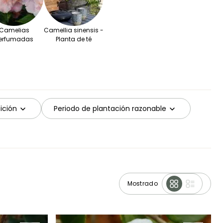
Camelias
Camellia sinensis -
erfumadas
Planta de té
ición
Periodo de plantación razonable
Mostrado