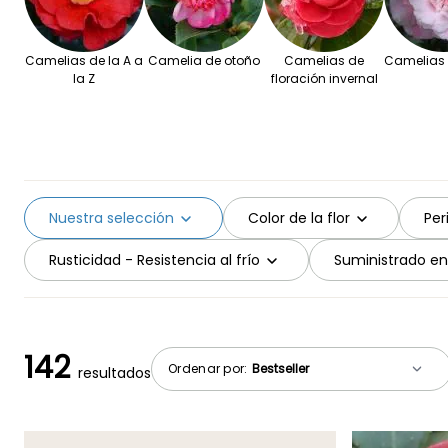
Camelias de la A a
Camelia de otoño
Camelias de
Camelias s
la Z
floración invernal
Nuestra selección
Color de la flor
Per
Rusticidad - Resistencia al frío
Suministrado en
142
Ordenar por:
resultados