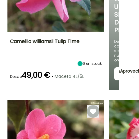
UNA
SELECC
DE
PLANTAS
Camellia williamsii Tulip Time
Descubre
cada
semana
Altura en la
Anchura en la
Exposición
nuevas
madurez
madurez
Sol,
ofertas
3.50 m
2.60 m
Semisombra,
6
en stock
Sombra
¡Aprovec
49,00 €
•
Maceta 4L/5L
→
Desde
Periodo de floración
Periodo de
Rusticidad
plantación
Hasta -9,5°C
razonable
Febrero a Abril
Febrero a Abril,
Septiembre a
Noviembre