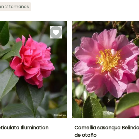
 en 2 tamaños
ón
Periodo de
Rusticidad
Periodo de floración
Periodo de
plantación
plantación
Hasta -12°C
razonable
razonable
o
Octubre a
Febrero a Abril,
Febrero a Abril,
Noviembre
Septiembre a
Septiembre a
Noviembre
Noviembre
ticulata Illumination
Camellia sasanqua Belinda
de otoño