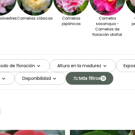
ilvestres
Camelias clásicas
Camelias
Camellia
japónicas
sasanqua -
p
Camelias de
floración otoñal
iodo de floración
Altura en la madurez
Expos
Disponibilidad
Más filtros
13