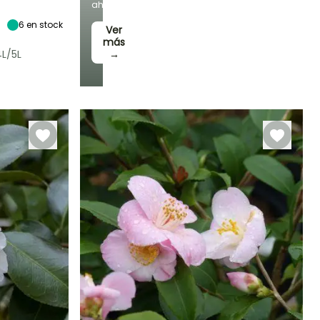
Exposición
ahorra!
Sol,
Semisombra
6
en stock
Ver
más
L/5L
→
Rusticidad
Hasta -12°C