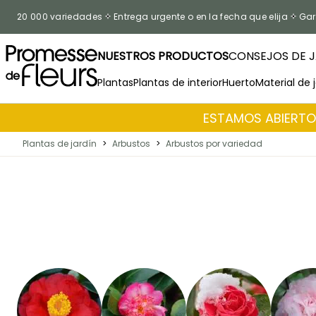
Ir al contenido
20 000 variedades
Entrega urgente o en la fecha que elija
Gar
NUESTROS PRODUCTOS
CONSEJOS DE J
Plantas
Plantas de interior
Huerto
Material de 
ESTAMOS ABIERTOS
Plantas de jardín
>
Arbustos
>
Arbustos por variedad