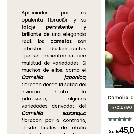
Apreciados por su
opulenta floración
y su
foliaje persistente y
brillante
de una elegancia
real, los
camelias
son
arbustos deslumbrantes
que se presentan en una
multitud de variedades. Si
muchos de ellos, como el
Camellia japonica
,
florecen desde la salida del
invierno hasta la
Camellia j
primavera, algunas
variedades derivadas del
EXCLUSIVO
Altura en la
Camellia sasanqua
madurez
2.25 m
florecen, por el contrario,
desde finales de otoño
45,
Desde