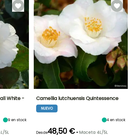
ll White -
Camellia lutchuensis Quintessence
NUEVO
Exposición
Altura en la
Anchura en la
Exposición
madurez
madurez
Semisombra,
Sol,
50 cm
70 cm
Sombra
Semisombra
9
en stock
4
en stock
48,50 €
•
L/5L
Maceta 4L/5L
Desde