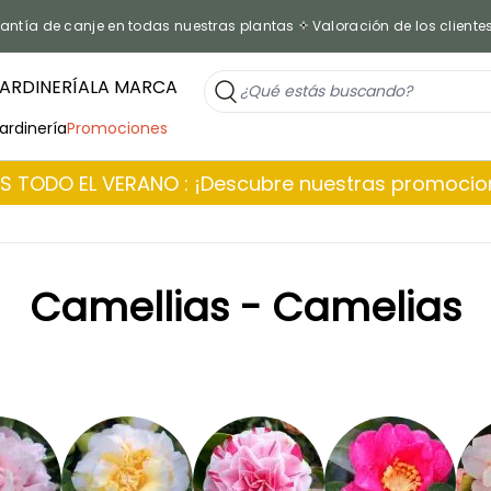
antía de canje en todas nuestras plantas
Valoración de los cliente
ARDINERÍA
LA MARCA
jardinería
Promociones
 TODO EL VERANO : ¡Descubre nuestras promoci
Camellias - Camelias