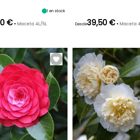
Anchura en la
Exposición
Altura en la
Anchura en la
madurez
madurez
madurez
Sol,
70 cm
1.50 m
1.20 m
Semisombra
1
en stock
50 €
39,50 €
•
•
Maceta 4L/5L
Maceta 4
Desde
ón
Periodo de
Rusticidad
Periodo de floración
Periodo de
plantación
plantación
Hasta -15°C
razonable
razonable
l
Septiembre a
Febrero a Abril,
Febrero a Abril,
Noviembre
Septiembre a
Septiembre a
Noviembre
Noviembre