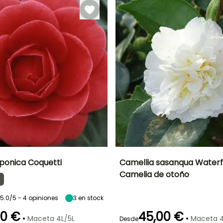
aponica Coquetti
Camellia sasanqua Waterfa
Camelia de otoño
Anchura en la
Exposición
Altura en la
Anchura en la
madurez
madurez
madurez
Semisombra,
1.75 m
1 m
1.70 m
Sombra
5.0/5 - 4 opiniones
3
en stock
00 €
45,00 €
•
•
Maceta 4L/5L
Maceta 4
Desde