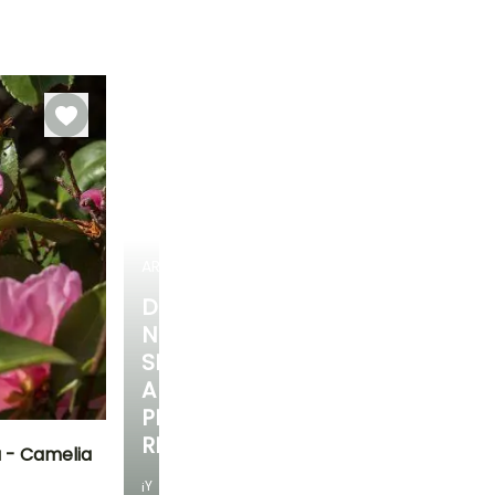
Rusticidad
Periodo de floración
Periodo de
Rusticidad
plantación
Hasta -12°C
Hasta -12°C
razonable
Febrero a Abril
Febrero a Mayo,
Septiembre a
Octubre
ARBUSTOS
DESCUBRE
NUESTRA
SELECCIÓN
A
PRECIOS
REDUCIDOS
 - Camelia
¡Y