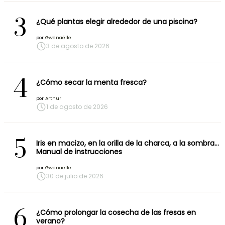
3
¿Qué plantas elegir alrededor de una piscina?
por
Gwenaëlle
3 de agosto de 2026
4
¿Cómo secar la menta fresca?
por
Arthur
1 de agosto de 2026
5
Iris en macizo, en la orilla de la charca, a la sombra…
Manual de instrucciones
por
Gwenaëlle
30 de julio de 2026
6
¿Cómo prolongar la cosecha de las fresas en
verano?