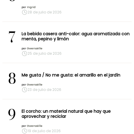
por
Ingrid
28 de julio de 2026
7
La bebida casera anti-calor: agua aromatizada con
menta, pepino y limón
por
Gwenaëlle
25 de julio de 2026
8
Me gusta / No me gusta: el amarillo en el jardín
por
Gwenaëlle
23 de julio de 2026
9
El corcho: un material natural que hay que
aprovechar y reciclar
por
Gwenaëlle
19 de julio de 2026