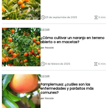
25 de septiembre de 2025
3 min.
ELEGIR
¿Cómo cultivar un naranjo en terreno
abierto o en macetas?
por
Pascale
5 de febrero de 2026
6 min.
ELEGIR
Pamplemusa: ¿cuáles son las
enfermedades y parásitos más
comunes?
por
Pascale