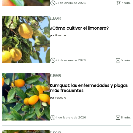
27 de enero de 2026
7 min.
ELEGIR
¿Cómo cultivar el limonero?
por
Pascale
27 de enero de 2026
5 min.
ELEGIR
Kumquat: las enfermedades y plagas
más frecuentes
por
Pascale
11 de febrero de 2026
8 min.
ELEGIR