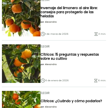
Invernaje del limonero al aire libre:
consejos para protegerlo de las
heladas
por
Alexandra
1 de marzo de 2026
3 min.
ELEGIR
Cítricos: 15 preguntas y respuestas
sobre su cultivo
por
Alexandra
6 de enero de 2026
6 min.
ELEGIR
Cítricos: ¿Cuándo y cómo podarlos?
por
Alexandra