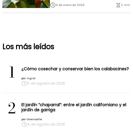
6 de enero de 2026
2 min.
Los más leídos
1
¿Cómo cosechar y conservar bien los calabacines?
por
Ingrid
5 de agosto de 2026
2
El jardín “chaparral”: entre el jardín californiano y el
jardín de garriga
por
Gwenaëlle
4 de agosto de 2026