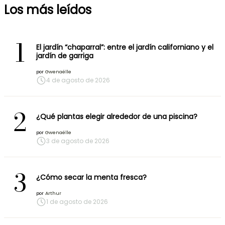
Los más leídos
1
El jardín “chaparral”: entre el jardín californiano y el
jardín de garriga
por
Gwenaëlle
4 de agosto de 2026
2
¿Qué plantas elegir alrededor de una piscina?
por
Gwenaëlle
3 de agosto de 2026
3
¿Cómo secar la menta fresca?
por
Arthur
1 de agosto de 2026