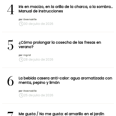
4
Iris en macizo, en la orilla de la charca, a la sombra…
Manual de instrucciones
por
Gwenaëlle
30 de julio de 2026
5
¿Cómo prolongar la cosecha de las fresas en
verano?
por
Ingrid
28 de julio de 2026
6
La bebida casera anti-calor: agua aromatizada con
menta, pepino y limón
por
Gwenaëlle
25 de julio de 2026
Me gusta / No me gusta: el amarillo en el jardín