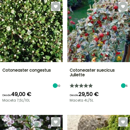
Cotoneaster congestus
Cotoneaster suecicus
Juliette
10
6
49,00 €
29,50 €
Desde
Desde
Maceta 7,5L/10L
Maceta 4L/5L