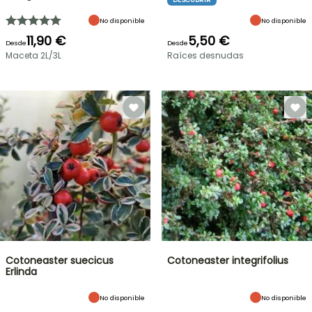
No disponible
No disponible
11,90 €
5,50 €
Desde
Desde
Maceta 2L/3L
Raíces desnudas
Cotoneaster suecicus
Cotoneaster integrifolius
Erlinda
No disponible
No disponible