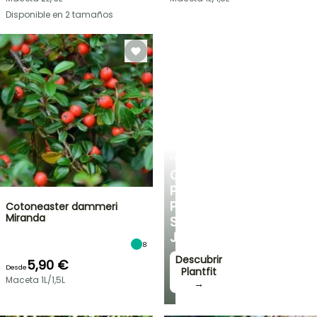
Disponible en 2 tamaños
PLANTFIT
CONSEJOS
PERSONALIZADOS
PARA
Cotoneaster dammeri
Miranda
SU
JARDÍN
8
Descubrir
5,90 €
Desde
Plantfit
Maceta 1L/1,5L
→