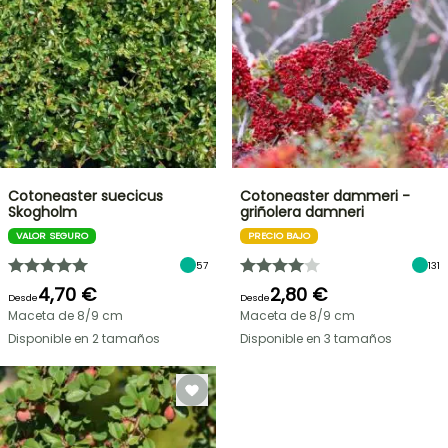
Cotoneaster suecicus
Cotoneaster dammeri -
Skogholm
griñolera damneri
VALOR SEGURO
PRECIO BAJO
57
131
4,70 €
2,80 €
Desde
Desde
Maceta de 8/9 cm
Maceta de 8/9 cm
Disponible en 2 tamaños
Disponible en 3 tamaños