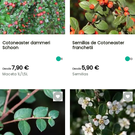
Cotoneaster dammeri
Semillas de Cotoneaster
Schoon
franchetii
11
13
7,90 €
5,90 €
Desde
Desde
Maceta 1L/1,5L
Semillas