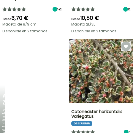
142
12
3,70 €
10,50 €
Desde
Desde
Maceta de 8/9 cm
Maceta 2L/3L
Disponible en 2 tamaños
Disponible en 2 tamaños
NUEVO
AGAPANTHUS
ZAMBEZI
¡Cuando
Cotoneaster horizontalis
el
Variegatus
follaje
es
tan
DESCUBRIR
espectacular
como
5
la