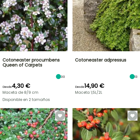
Cotoneaster procumbens
Cotoneaster adpressus
Queen of Carpets
30
13
4,30 €
14,90 €
Desde
Desde
Maceta de 8/9 cm
Maceta 1,5L/2L
Disponible en 2 tamaños