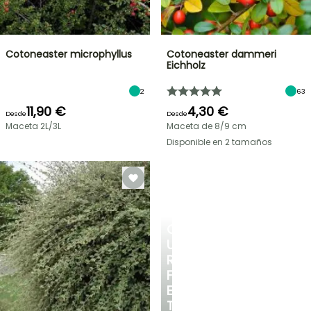
Cotoneaster microphyllus
Cotoneaster dammeri
Eichholz
2
63
11,90 €
4,30 €
Desde
Desde
Maceta 2L/3L
Maceta de 8/9 cm
Disponible en 2 tamaños
CREA
UN
RINCÓN
FRESCO
EN
TU