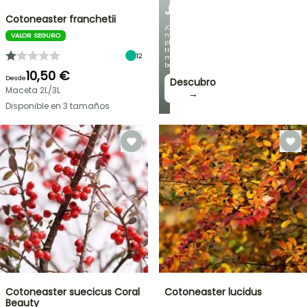
JARDÍN
Cotoneaster franchetii
¡Con
nuestras
VALOR SEGURO
plantas
trepadoras
12
más
bonitas!
10,50 €
Desde
Descubro
Maceta 2L/3L
→
Disponible en 3 tamaños
Cotoneaster suecicus Coral
Cotoneaster lucidus
Beauty