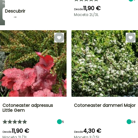
floración!
11,90 €
Desde
Descubrir
Maceta 2L/3L
→
Cotoneaster adpressus
Cotoneaster dammeri Major
Little Gem
5
28
11,90 €
4,30 €
Desde
Desde
Maceta 2L/3L
Maceta 1L/1,5L