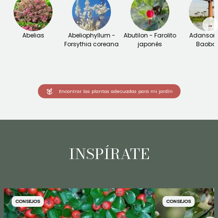
→
Abelias
Abeliophyllum -
Abutilon - Farolito
Adansoni
Forsythia coreana
japonés
Baoba
Encontrar las plantas adecuadas para mi jardín
INSPÍRATE
CONSEJOS
CONSEJOS