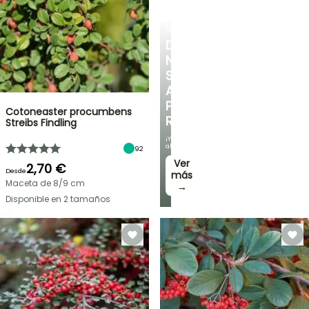
ARBUSTOS
DESCUBRE
NUESTRA
SELECCIÓN
A
PRECIOS
Cotoneaster procumbens
REDUCIDOS
Streibs Findling
¡Y
ahorra!
92
Ver
2,70 €
Desde
más
Maceta de 8/9 cm
→
Disponible en 2 tamaños
OFERTA
RELÁMPAGO
¡HASTA
UN
30
%
BULBOS
DE
DE