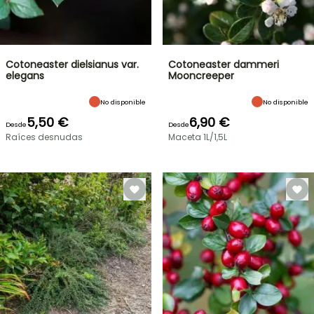
Cotoneaster dielsianus var.
Cotoneaster dammeri
elegans
Mooncreeper
No disponible
No disponible
5,50 €
6,90 €
Desde
Desde
Raíces desnudas
Maceta 1L/1,5L