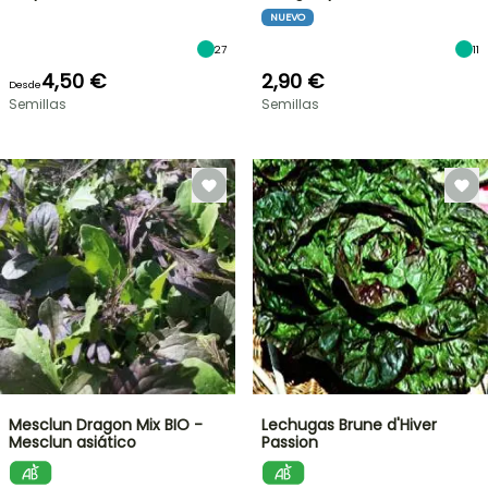
NUEVO
27
11
4,50 €
2,90 €
Desde
Semillas
Semillas
Mesclun Dragon Mix BIO -
Lechugas Brune d'Hiver
Mesclun asiático
Passion