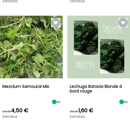
Semillas
Semillas
Mezclum Samourai Mix
Lechuga Batavia Blonde à
bord rouge
36
29
4,50 €
1,60 €
Desde
Desde
Semillas
Semillas