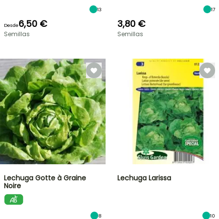
13
17
6,50 €
3,80 €
Desde
Semillas
Semillas
Lechuga Gotte à Graine
Lechuga Larissa
Noire
8
10