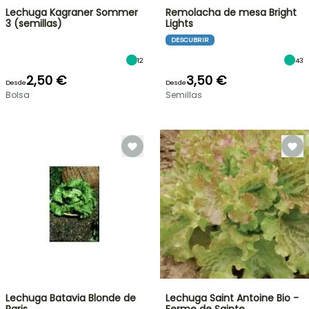
Lechuga Kagraner Sommer
Remolacha de mesa Bright
3 (semillas)
Lights
DESCUBRIR
12
43
2,50 €
3,50 €
Desde
Desde
Bolsa
Semillas
Lechuga Batavia Blonde de
Lechuga Saint Antoine Bio -