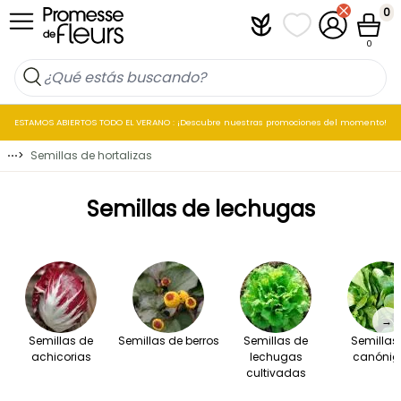
Ir al contenido
0
Plantfit
Mis listas de favo
Mi cuenta
Cesta
0
ESTAMOS ABIERTOS TODO EL VERANO : ¡Descubre nuestras promociones del momento!
⋯
>
Semillas de hortalizas
Semillas de lechugas
→
Semillas de
Semillas de berros
Semillas de
Semillas
achicorias
lechugas
canónig
cultivadas