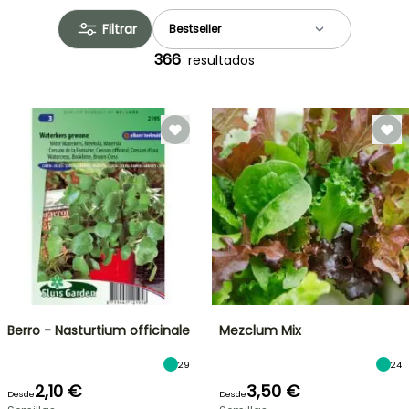
Filtrar
366
resultados
Berro - Nasturtium officinale
Mezclum Mix
29
24
2,10 €
3,50 €
Desde
Desde