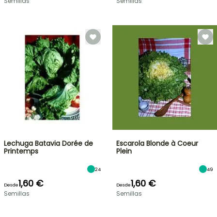
Semillas
Semillas
Lechuga Batavia Dorée de
Escarola Blonde à Coeur
Printemps
Plein
24
49
1,60 €
1,60 €
Desde
Desde
Semillas
Semillas