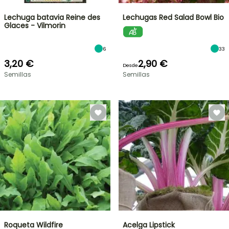
Lechuga batavia Reine des
Lechugas Red Salad Bowl Bio
Glaces - Vilmorin
6
33
3,20 €
2,90 €
Desde
Semillas
Semillas
Roqueta Wildfire
Acelga Lipstick