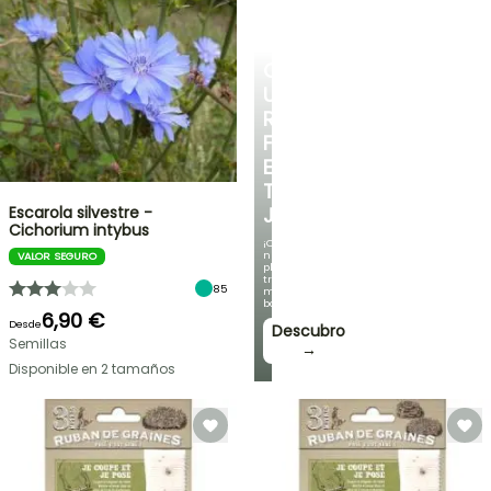
CREA
UN
RINCÓN
FRESCO
EN
TU
Escarola silvestre -
JARDÍN
Cichorium intybus
¡Con
nuestras
VALOR SEGURO
plantas
trepadoras
85
más
bonitas!
6,90 €
Desde
Descubro
Semillas
→
Disponible en 2 tamaños