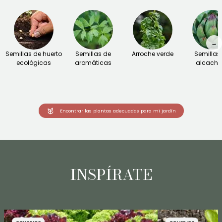
→
Semillas de huerto
Semillas de
Arroche verde
Semillas
ecológicas
aromáticas
alcacho
Encontrar las plantas adecuadas para mi jardín
INSPÍRATE