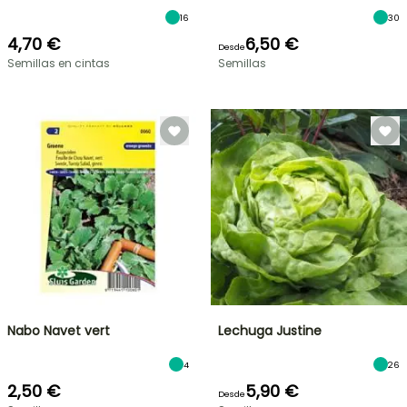
16
30
4,70 €
6,50 €
Desde
Semillas en cintas
Semillas
Nabo Navet vert
Lechuga Justine
4
26
2,50 €
5,90 €
Desde