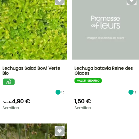
Lechugas Salad Bowl Verte
Lechuga batavia Reine des
Bio
Glaces
VALOR SEGURO
40
18
4,90 €
1,50 €
Desde
Semillas
Semillas