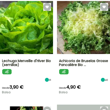
Lechuga Merveille d'Hiver Bio
Achicoria de Bruselas Grosse
(semillas)
Pancalière Bio …
31
40
3,90 €
4,90 €
Desde
Desde
Bolsa
Bolsa