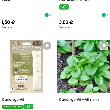
Paris
Ferme de Sainte …
10
19
1,50 €
3,80 €
Semillas
Semillas
Canónigo Vit
Canónigo Vit - Vilmorin
VALOR SEGURO