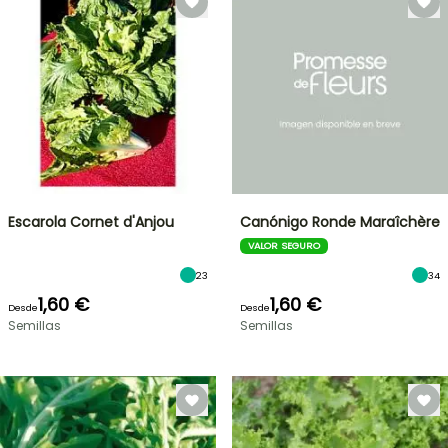
Escarola Cornet d'Anjou
Canónigo Ronde Maraîchère
VALOR SEGURO
23
34
1,60 €
1,60 €
Desde
Desde
Semillas
Semillas