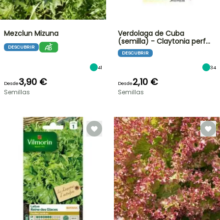
Mezclun Mizuna
Verdolaga de Cuba
(semilla) - Claytonia perf…
DESCUBRIR
DESCUBRIR
41
34
3,90 €
2,10 €
Desde
Desde
Semillas
Semillas