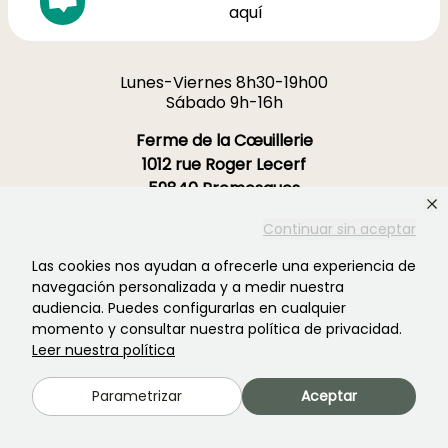
aquí
Lunes-Viernes 8h30-19h00
Sábado 9h-16h
Ferme de la Cœuillerie
1012 rue Roger Lecerf
59840 Premesques
Francia
Continuar sin aceptar
Contacta con nosotros →
Las cookies nos ayudan a ofrecerle una experiencia de
navegación personalizada y a medir nuestra
MÁS DE 3700 OPINIONES CERTIFICADAS:
audiencia. Puedes configurarlas en cualquier
TU EXPERIENCIA CUENTA
momento y consultar nuestra política de privacidad.
PARA NOSOTROS
Leer nuestra política
Parametrizar
Aceptar
4,4/5