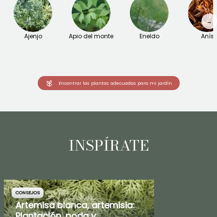
→
Ajenjo
Apio del monte
Eneldo
Anís
Encontrar las plantas adecuadas para mi jardín
INSPÍRATE
CONSEJOS
Artemisa blanca, artemisia:
Plantación, poda y