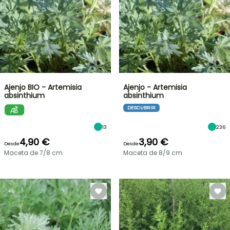
Ajenjo BIO - Artemisia
Ajenjo - Artemisia
absinthium
absinthium
DESCUBRIR
13
236
4,90 €
3,90 €
Desde
Desde
Maceta de 7/8 cm
Maceta de 8/9 cm
OFERTA
RELÁMPAGO
¡HASTA
UN