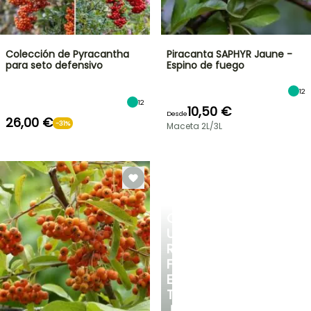
Colección de Pyracantha
Piracanta SAPHYR Jaune -
para seto defensivo
Espino de fuego
12
12
10,50 €
Desde
26,00 €
-31%
Maceta 2L/3L
CREA
UN
RINCÓN
FRESCO
EN
TU
JARDÍN