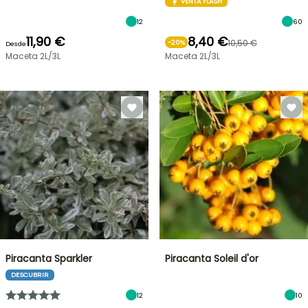
VENTA FLASH
12
60
11,90 €
8,40 €
10,50 €
-
20
%
Desde
Maceta 2L/3L
Maceta 2L/3L
Piracanta Sparkler
Piracanta Soleil d'or
DESCUBRIR
12
10