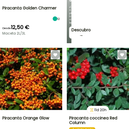
¡Con
Piracanta Golden Charmer
nuestras
plantas
trepadoras
12
más
bonitas!
12,50 €
Desde
Descubro
Maceta 2L/3L
→
11
d
20
h
Piracanta Orange Glow
Piracanta coccinea Red
Column