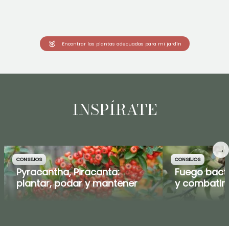
Encontrar las plantas adecuadas para mi jardín
INSPÍRATE
→
CONSEJOS
CONSEJOS
Pyracantha, Piracanta:
Fuego bacte
plantar, podar y mantener
y combatir