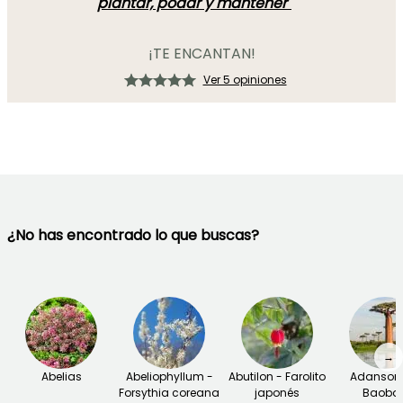
plantar, podar y mantener"
¡TE ENCANTAN!
Ver 5 opiniones
¿No has encontrado lo que buscas?
→
Abelias
Abeliophyllum -
Abutilon - Farolito
Adansoni
Forsythia coreana
japonés
Baoba