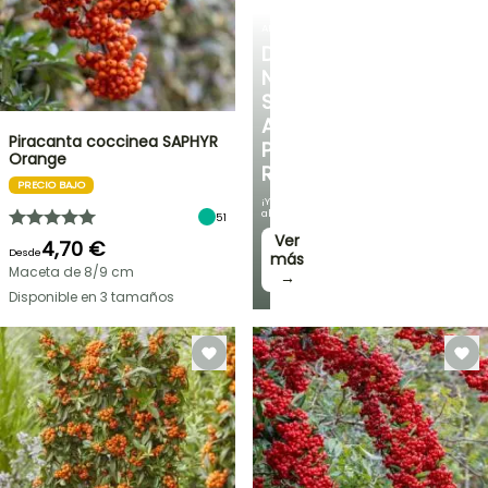
ARBUSTOS
DESCUBRE
NUESTRA
SELECCIÓN
A
Piracanta coccinea SAPHYR
PRECIOS
Orange
REDUCIDOS
PRECIO BAJO
¡Y
ahorra!
51
Ver
4,70 €
Desde
más
Maceta de 8/9 cm
→
Disponible en 3 tamaños
OFERTA
RELÁMPAGO
¡HASTA
UN
30
%
BULBOS
DE
DE