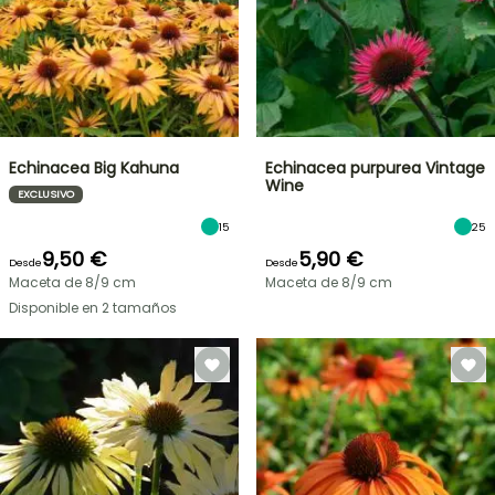
Echinacea Big Kahuna
Echinacea purpurea Vintage
Wine
EXCLUSIVO
15
25
9,50 €
5,90 €
Desde
Desde
Maceta de 8/9 cm
Maceta de 8/9 cm
Disponible en 2 tamaños