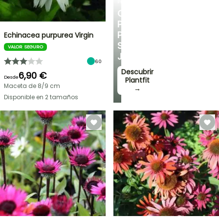
PLANTFIT
CONSEJOS
PERSONALIZADOS
PARA
Echinacea purpurea Virgin
SU
VALOR SEGURO
JARDÍN
60
Descubrir
6,90 €
Desde
Plantfit
Maceta de 8/9 cm
→
Disponible en 2 tamaños