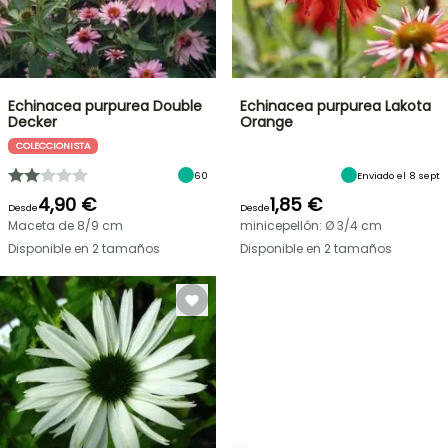
Echinacea purpurea Double
Echinacea purpurea Lakota
Decker
Orange
COLECCIONISTA
60
Enviado el 8 sept
4,90 €
1,85 €
Desde
Desde
Maceta de 8/9 cm
minicepellón: Ø 3/4 cm
Disponible en 2 tamaños
Disponible en 2 tamaños