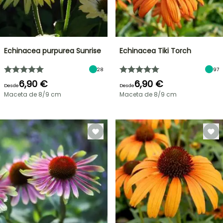
Echinacea purpurea Sunrise
Echinacea Tiki Torch
28
97
6,90 €
6,90 €
Desde
Desde
Maceta de 8/9 cm
Maceta de 8/9 cm