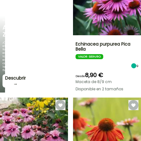
NUEVO
AGAPANTHUS
ZAMBEZI
¡Cuando
Echinacea purpurea Pica
el
Bella
follaje
es
tan
VALOR SEGURO
espectacular
como
9
la
floración!
8,90 €
Desde
Descubrir
Maceta de 8/9 cm
→
Disponible en 2 tamaños