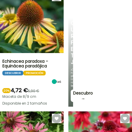
CREA
UN
RINCÓN
FRESCO
EN
TU
Echinacea paradoxa -
JARDÍN
Equinácea paradójica
¡Con
nuestras
DESCUBRIR
PROMOCIÓN
plantas
trepadoras
146
más
bonitas!
4,72 €
5,90 €
20%
Descubro
Maceta de 8/9 cm
→
Disponible en 2 tamaños