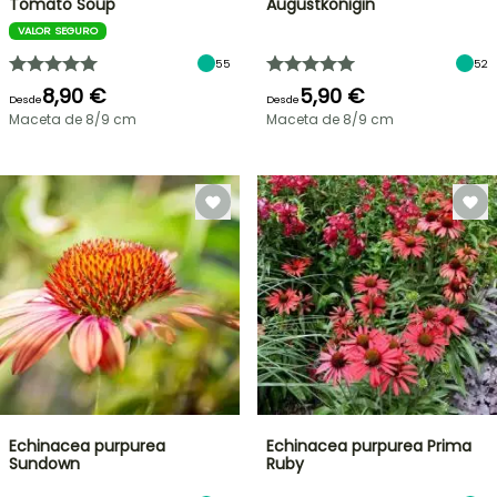
Tomato Soup
Augustkönigin
VALOR SEGURO
55
52
8,90 €
5,90 €
Desde
Desde
Maceta de 8/9 cm
Maceta de 8/9 cm
Echinacea purpurea
Echinacea purpurea Prima
Sundown
Ruby