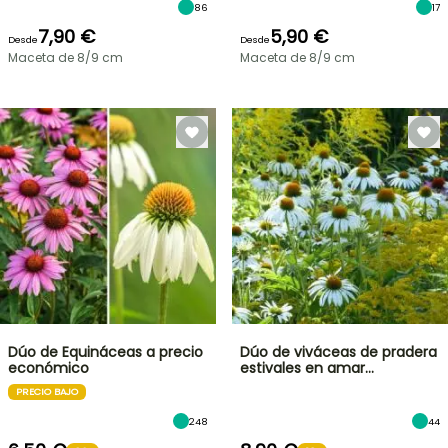
86
17
7,90 €
5,90 €
Desde
Desde
Maceta de 8/9 cm
Maceta de 8/9 cm
Dúo de Equináceas a precio
Dúo de viváceas de pradera
económico
estivales en amar…
PRECIO BAJO
248
44