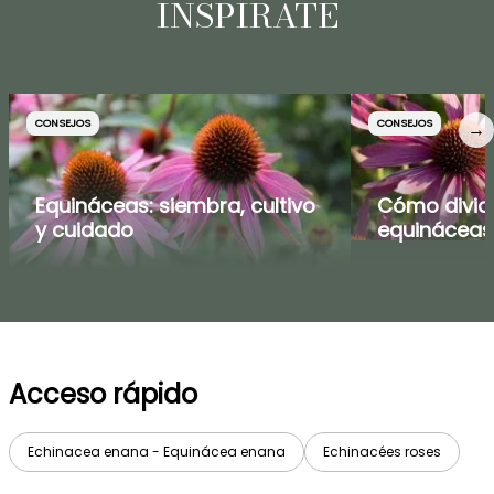
INSPÍRATE
CONSEJOS
CONSEJOS
→
Equináceas: siembra, cultivo
Cómo dividi
y cuidado
equináceas
Acceso rápido
Echinacea enana - Equinácea enana
Echinacées roses