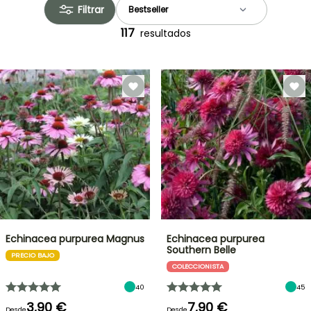
Filtrar
117
resultados
Echinacea purpurea Magnus
Echinacea purpurea
Southern Belle
PRECIO BAJO
COLECCIONISTA
40
45
3,90 €
7,90 €
Desde
Desde