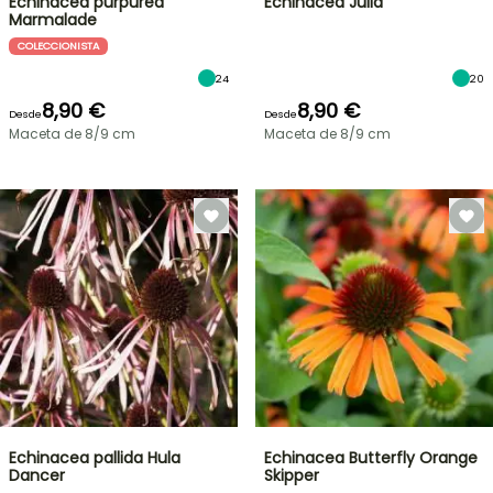
Echinacea purpurea
Echinacea Julia
Marmalade
COLECCIONISTA
24
20
8,90 €
8,90 €
Desde
Desde
Maceta de 8/9 cm
Maceta de 8/9 cm
Echinacea pallida Hula
Echinacea Butterfly Orange
Dancer
Skipper