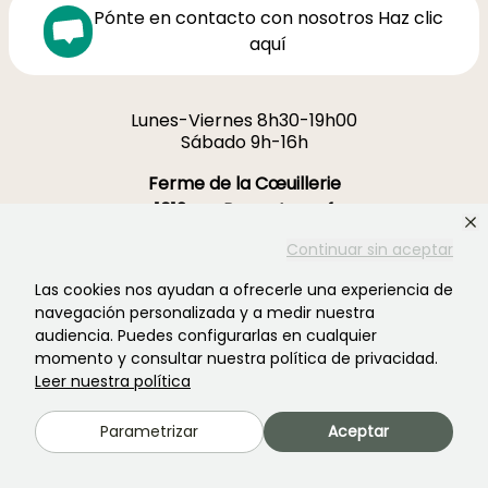
Pónte en contacto con nosotros Haz clic
aquí
Lunes-Viernes 8h30-19h00
Sábado 9h-16h
Ferme de la Cœuillerie
1012 rue Roger Lecerf
59840 Premesques
Continuar sin aceptar
Francia
Las cookies nos ayudan a ofrecerle una experiencia de
Contacta con nosotros →
navegación personalizada y a medir nuestra
audiencia. Puedes configurarlas en cualquier
momento y consultar nuestra política de privacidad.
MÁS DE 3700 OPINIONES CERTIFICADAS:
Leer nuestra política
TU EXPERIENCIA CUENTA
PARA NOSOTROS
Parametrizar
Aceptar