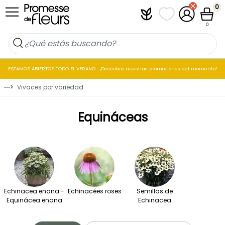
Ir al contenido
0
Plantfit
Mis listas de favo
Mi cuenta
Cesta
0
ESTAMOS ABIERTOS TODO EL VERANO : ¡Descubre nuestras promociones del momento!
⋯
>
Vivaces por variedad
Equináceas
Echinacea enana -
Echinacées roses
Semillas de
Equinácea enana
Echinacea