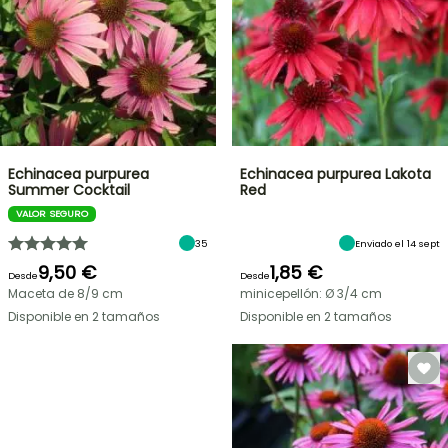
Echinacea purpurea
Echinacea purpurea Lakota
Summer Cocktail
Red
VALOR SEGURO
35
Enviado el 14 sept
9,50 €
1,85 €
Desde
Desde
Maceta de 8/9 cm
minicepellón: Ø 3/4 cm
Disponible en 2 tamaños
Disponible en 2 tamaños