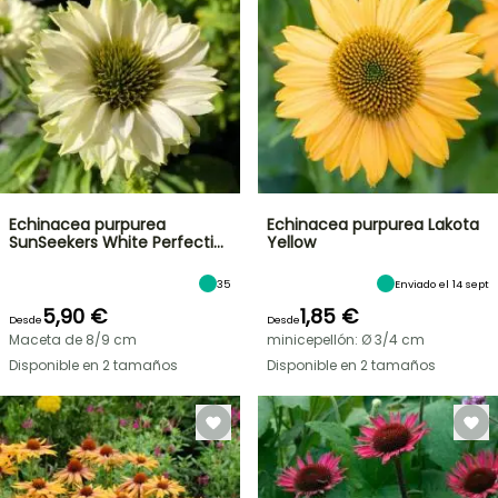
Echinacea purpurea
Echinacea purpurea Lakota
SunSeekers White Perfecti…
Yellow
35
Enviado el 14 sept
5,90 €
1,85 €
Desde
Desde
Maceta de 8/9 cm
minicepellón: Ø 3/4 cm
Disponible en 2 tamaños
Disponible en 2 tamaños