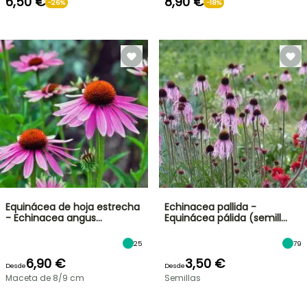
6,50 €
8,90 €
-26%
-18%
Equinácea de hoja estrecha
Echinacea pallida -
- Echinacea angus…
Equinácea pálida (semill…
25
79
6,90 €
3,50 €
Desde
Desde
Maceta de 8/9 cm
Semillas