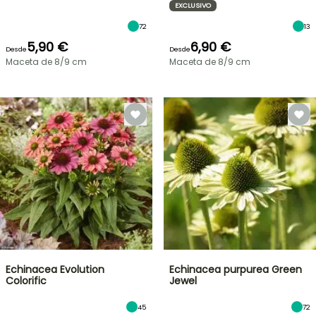
EXCLUSIVO
72
13
5,90 €
6,90 €
Desde
Desde
Maceta de 8/9 cm
Maceta de 8/9 cm
Echinacea Evolution
Echinacea purpurea Green
Colorific
Jewel
45
72