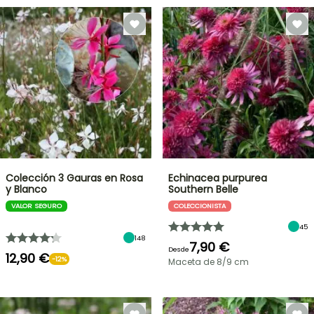
Colección 3 Gauras en Rosa
Echinacea purpurea
y Blanco
Southern Belle
VALOR SEGURO
COLECCIONISTA
45
148
7,90 €
Desde
12,90 €
-12%
Maceta de 8/9 cm