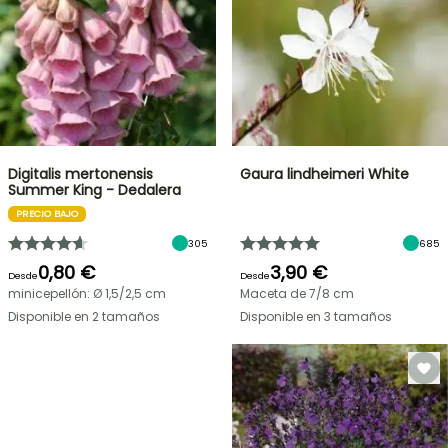
Digitalis mertonensis
Gaura lindheimeri White
Summer King - Dedalera
PRECIO BAJO
305
685
0,80 €
3,90 €
Desde
Desde
minicepellón: Ø 1,5/2,5 cm
Maceta de 7/8 cm
Disponible en 2 tamaños
Disponible en 3 tamaños