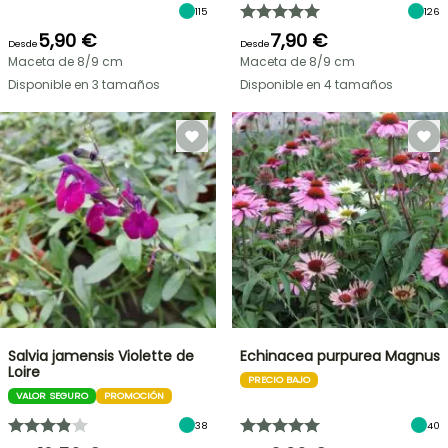
115
126
5,90 €
7,90 €
Desde
Desde
Maceta de 8/9 cm
Maceta de 8/9 cm
Disponible en 3 tamaños
Disponible en 4 tamaños
Salvia jamensis Violette de
Echinacea purpurea Magnus
Loire
PRECIO BAJO
VALOR SEGURO
PROMOCIÓN
38
40