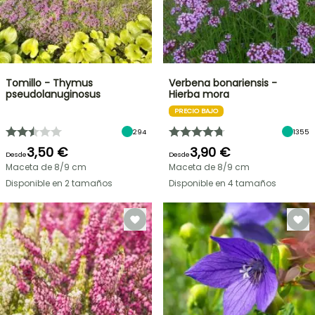
Tomillo - Thymus
Verbena bonariensis -
pseudolanuginosus
Hierba mora
PRECIO BAJO
294
1355
3,50 €
3,90 €
Desde
Desde
Maceta de 8/9 cm
Maceta de 8/9 cm
Disponible en 2 tamaños
Disponible en 4 tamaños