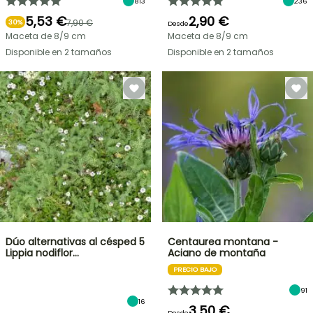
813
236
5,53 €
2,90 €
7,90 €
30%
Desde
Maceta de 8/9 cm
Maceta de 8/9 cm
Disponible en 2 tamaños
Disponible en 2 tamaños
Dúo alternativas al césped 5
Centaurea montana -
Lippia nodiflor…
Aciano de montaña
PRECIO BAJO
91
16
3,50 €
Desde