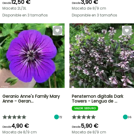
12,50 €
3,90 €
Desde
Desde
Maceta 2L/3L
Maceta de 8/9 cm
Disponible en 3 tamaños
Disponible en 3 tamaños
Geranio Anne's Family Mary
Penstemon digitalis Dark
Anne - Geran…
Towers - Lengua de …
VALOR SEGURO
72
36
4,90 €
5,90 €
Desde
Desde
Maceta de 8/9 cm
Maceta de 8/9 cm