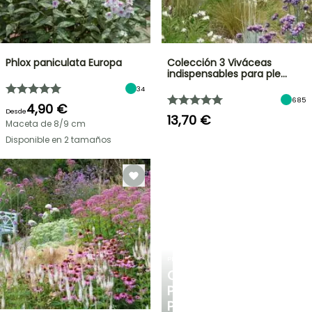
Phlox paniculata Europa
Colección 3 Viváceas
indispensables para ple…
34
685
4,90 €
Desde
13,70 €
Maceta de 8/9 cm
Disponible en 2 tamaños
PLANTFIT
CONSEJOS
PERSONALIZADOS
PARA