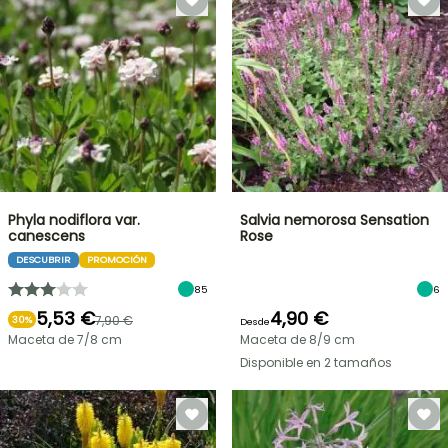
Phyla nodiflora var.
Salvia nemorosa Sensation
canescens
Rose
DESCUBRIR
PROMOCIÓN
85
6
5,53 €
4,90 €
7,90 €
30%
Desde
Maceta de 7/8 cm
Maceta de 8/9 cm
Disponible en 2 tamaños