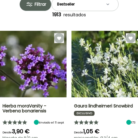
Filtrar
1913
resultados
Hierba moraVanity -
Gaura lindheimeri Snowbird
Verbena bonariensis
EXCLUSIVO
Enviado el 11 sept
173
3,90 €
1,05 €
Desde
Desde
Maceta de 8/9 cm
minicepellón: Ø 3/4 cm