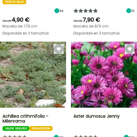
PRECIO BAJO
96
72
4,90 €
7,90 €
Desde
Desde
Maceta de 7/8 cm
Maceta de 8/9 cm
Disponible en 3 tamaños
Disponible en 3 tamaños
Achillea crithmifolia -
Aster dumosus Jenny
Milenrama
VALOR SEGURO
PROMOCIÓN