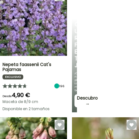
CREA
UN
RINCÓN
FRESCO
EN
TU
Nepeta faassenii Cat's
JARDÍN
Pajamas
¡Con
nuestras
EXCLUSIVO
plantas
trepadoras
196
más
bonitas!
4,90 €
Desde
Descubro
Maceta de 8/9 cm
→
Disponible en 2 tamaños