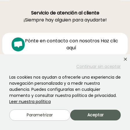
Servicio de atención al cliente
¡Siempre hay alguien para ayudarte!
Pónte en contacto con nosotros Haz clic
aquí
Continuar sin aceptar
Lunes-Viernes 8h30-19h00
Sábado 9h-16h
Las cookies nos ayudan a ofrecerle una experiencia de
navegación personalizada y a medir nuestra
Ferme de la Cœuillerie
audiencia. Puedes configurarlas en cualquier
1012 rue Roger Lecerf
momento y consultar nuestra política de privacidad.
59840 Premesques
Leer nuestra política
Francia
Parametrizar
Aceptar
Contacta con nosotros →