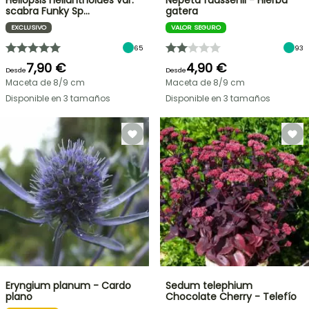
Heliopsis helianthoides var.
Nepeta faassenii - Hierba
scabra Funky Sp…
gatera
EXCLUSIVO
VALOR SEGURO
65
93
7,90 €
4,90 €
Desde
Desde
Maceta de 8/9 cm
Maceta de 8/9 cm
Disponible en 3 tamaños
Disponible en 3 tamaños
Eryngium planum - Cardo
Sedum telephium
plano
Chocolate Cherry - Telefío