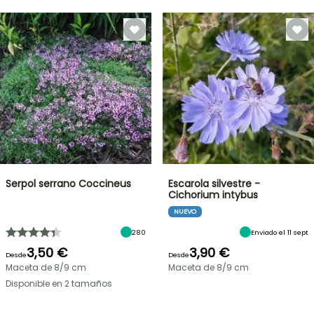
Serpol serrano Coccineus
Escarola silvestre -
Cichorium intybus
NUEVO
280
Enviado el 11 sept
3,50 €
3,90 €
Desde
Desde
Maceta de 8/9 cm
Maceta de 8/9 cm
Disponible en 2 tamaños