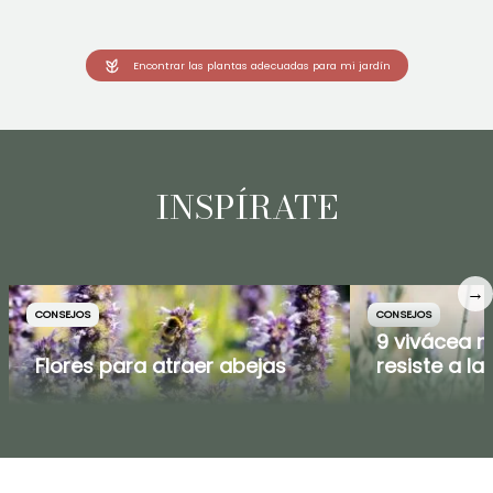
Encontrar las plantas adecuadas para mi jardín
INSPÍRATE
→
CONSEJOS
CONSEJOS
9 vivácea m
Flores para atraer abejas
resiste a la