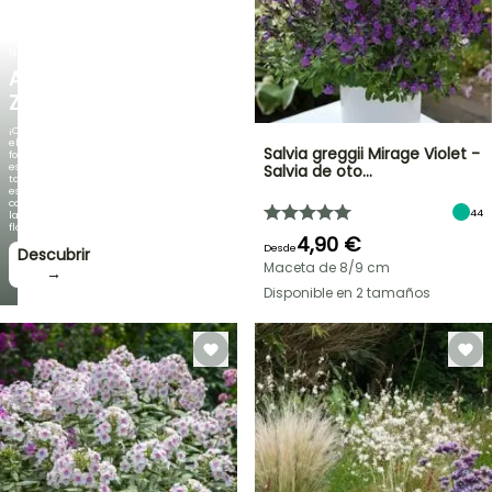
NUEVO
AGAPANTHUS
ZAMBEZI
¡Cuando
el
Salvia greggii Mirage Violet -
follaje
es
Salvia de oto…
tan
espectacular
como
44
la
floración!
4,90 €
Desde
Descubrir
Maceta de 8/9 cm
→
Disponible en 2 tamaños