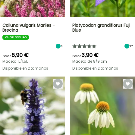
Calluna vulgaris Marlies -
Platycodon grandiflorus Fuji
Brecina
Blue
VALOR SEGURO
6
37
6,90 €
3,90 €
Desde
Desde
Maceta 1L/1,5L
Maceta de 8/9 cm
Disponible en 2 tamaños
Disponible en 2 tamaños