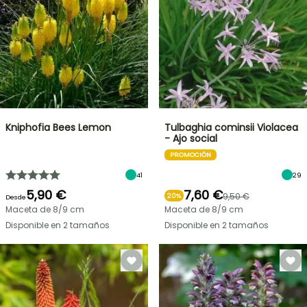
Kniphofia Bees Lemon
Tulbaghia cominsii Violacea
- Ajo social
PROMOCIÓN
41
29
5,90 €
7,60 €
9,50 €
20%
Desde
Maceta de 8/9 cm
Maceta de 8/9 cm
Disponible en 2 tamaños
Disponible en 2 tamaños