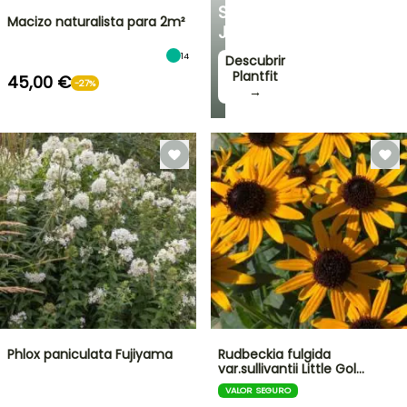
SU
Macizo naturalista para 2m²
JARDÍN
14
Descubrir
Plantfit
45,00 €
-27%
→
Phlox paniculata Fujiyama
Rudbeckia fulgida
var.sullivantii Little Gol…
VALOR SEGURO