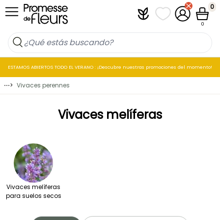
Ir al contenido
0
Plantfit
Mis listas de favo
Mi cuenta
Cesta
0
ESTAMOS ABIERTOS TODO EL VERANO : ¡Descubre nuestras promociones del momento!
⋯
>
Vivaces perennes
Vivaces melíferas
Vivaces melíferas
para suelos secos