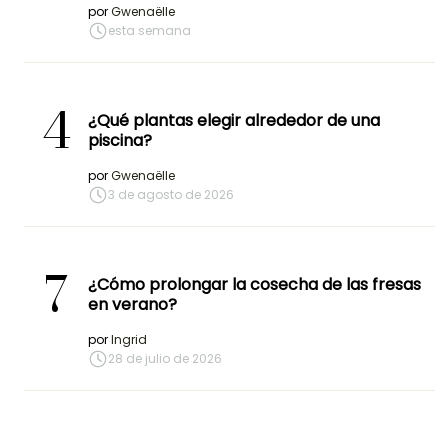
por
Gwenaëlle
esta semana
4
¿Qué plantas elegir alrededor de una
piscina?
por
Gwenaëlle
3 de agosto de 2026
7
¿Cómo prolongar la cosecha de las fresas
en verano?
por
Ingrid
28 de julio de 2026