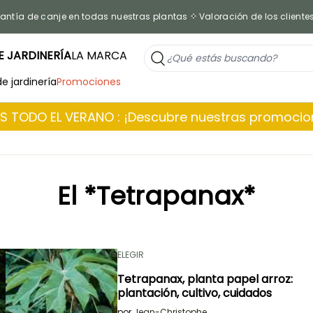
antía de canje en todas nuestras plantas
Valoración de los cliente
 JARDINERÍA
LA MARCA
de jardinería
Promociones
 TODO EL VERANO : ¡Descubre nuestras promoci
El *Tetrapanax*
ELEGIR
Tetrapanax, planta papel arroz:
plantación, cultivo, cuidados
por
Jean-Christophe