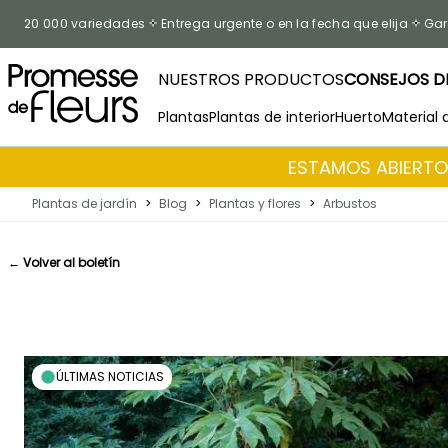
Ir al contenido
20 000 variedades
Entrega urgente o en la fecha que elija
Gar
NUESTROS PRODUCTOS
CONSEJOS DE
Plantas
Plantas de interior
Huerto
Material 
ESTAMOS ABIERTOS
Plantas de jardín
>
Blog
>
Plantas y flores
>
Arbustos
← Volver al boletín
ÚLTIMAS NOTICIAS