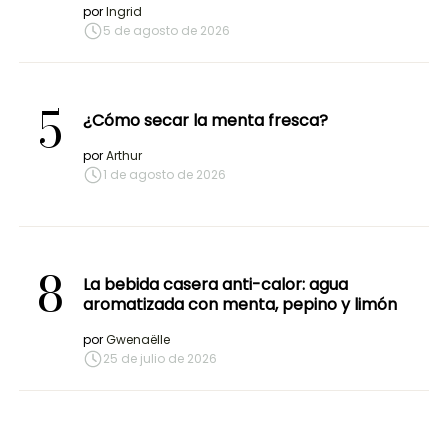
por
Ingrid
5 de agosto de 2026
5
¿Cómo secar la menta fresca?
por
Arthur
1 de agosto de 2026
8
La bebida casera anti-calor: agua
aromatizada con menta, pepino y limón
por
Gwenaëlle
25 de julio de 2026