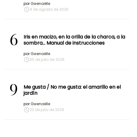
por
Gwenaëlle
4 de agosto de 2026
6
Iris en macizo, en la orilla de la charca, a la
sombra… Manual de instrucciones
por
Gwenaëlle
30 de julio de 2026
9
Me gusta / No me gusta: el amarillo en el
jardín
por
Gwenaëlle
23 de julio de 2026