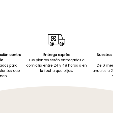
cación contra
Entrega exprés
Nuestras 
io
Tus plantas serán entregadas a
zados para
domicilio entre 24 y 48 horas o en
De 6 mes
 plantas que
la fecha que elijas.
anuales a 2
nen.