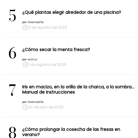
5
¿Qué plantas elegir alrededor de una piscina?
por
Gwenaëlle
3 de agosto de 2026
6
¿Cómo secar la menta fresca?
por
Arthur
1 de agosto de 2026
7
Iris en macizo, en la orilla de la charca, a la sombra…
Manual de instrucciones
por
Gwenaëlle
30 de julio de 2026
8
¿Cómo prolongar la cosecha de las fresas en
verano?