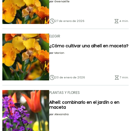
por
Gwenaëlle
27 de enero de 2026
4 min.
ELEGIR
¿Cómo cultivar una alhelí en maceta?
por
Marion
20 de enero de 2026
7 min.
PLANTAS Y FLORES
Alhelí: combinarlo en el jardín o en
maceta
por
Alexandra