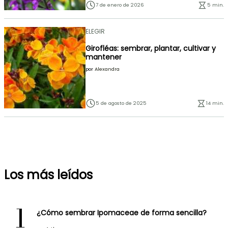
7 de enero de 2026
5 min.
ELEGIR
Girofléas: sembrar, plantar, cultivar y
mantener
por
Alexandra
5 de agosto de 2025
14 min.
Los más leídos
1
¿Cómo sembrar Ipomaceae de forma sencilla?