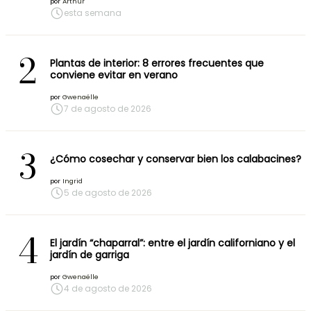
por
Arthur
esta semana
2
Plantas de interior: 8 errores frecuentes que
conviene evitar en verano
por
Gwenaëlle
7 de agosto de 2026
3
¿Cómo cosechar y conservar bien los calabacines?
por
Ingrid
5 de agosto de 2026
4
El jardín “chaparral”: entre el jardín californiano y el
jardín de garriga
por
Gwenaëlle
4 de agosto de 2026