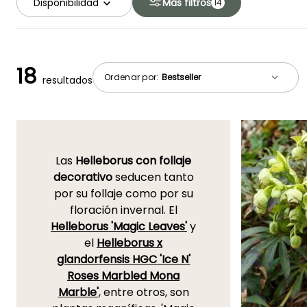
Disponibilidad
Más filtros
14
18
Ordenar por:
resultados
Las
Helleborus con follaje
decorativo
seducen tanto
por su follaje como por su
floración invernal. El
Helleborus 'Magic Leaves'
y
el
Helleborus x
glandorfensis HGC 'Ice N'
Roses Marbled Mona
Marble'
, entre otros, son