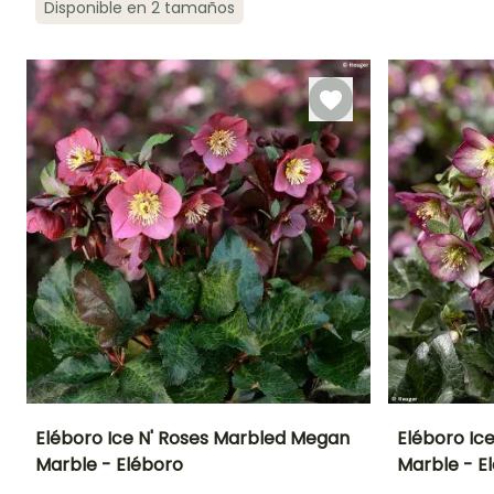
Disponible en 2 tamaños
Periodo de floraci
Periodo de floración
Periodo de
Rusticidad
plantación
Hasta -23,5°C
razonable
Enero a Marz
Enero a Abril
Enero a Marzo,
Septiembre a
Diciembre
Eléboro Ice N' Roses Marbled Megan
Eléboro Ic
Marble - Eléboro
Marble - E
Altura en la
Anchura en la
Exposición
Altura en la
madurez
madurez
madurez