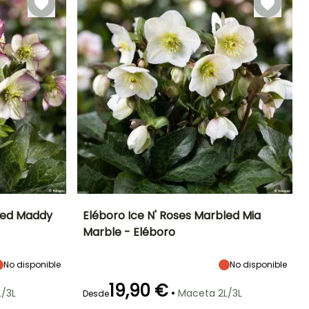
bled Maddy
Eléboro Ice N' Roses Marbled Mia
Marble - Eléboro
Exposición
Altura en la
Anchura en la
Exposición
madurez
madurez
Semisombra,
Semisombra,
30 cm
50 cm
Sombra
Sombra
No disponible
No disponible
19,90 €
•
/3L
Maceta 2L/3L
Desde