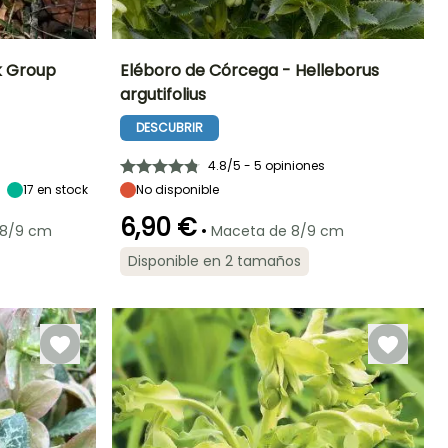
k Group
Eléboro de Córcega - Helleborus
argutifolius
Exposición
Altura en la
Anchura en la
Exposición
madurez
madurez
Sol,
Semisombra,
DESCUBRIR
60 cm
70 cm
Semisombra,
Sombra
Sombra
4.8/5 - 5 opiniones
17
en stock
No disponible
6,90 €
•
 8/9 cm
Maceta de 8/9 cm
Periodo de floración
Periodo de
Rusticidad
plantación
Rusticidad
Hasta -12°C
razonable
Disponible en 2 tamaños
Hasta -23,5°C
Enero a Marzo
Enero a Marzo,
Septiembre a
Diciembre