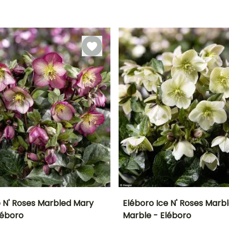
ón
Periodo de
Rusticidad
Periodo de floración
Periodo de
plantación
Hasta -20,5°C
plantación
razonable
razonable
o
Enero a Marzo,
Enero a Marzo,
Febrero a Abril,
Diciembre
Septiembre a
Agosto a
Diciembre
Noviembre
e N' Roses Marbled Mary
Eléboro Ice N' Roses Marbl
léboro
Marble - Eléboro
Anchura en la
Exposición
Altura en la
Anchura en la
madurez
madurez
madurez