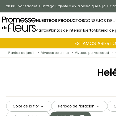
Ir al contenido
20 000 variedades
Entrega urgente o en la fecha que elija
Gar
NUESTROS PRODUCTOS
CONSEJOS DE J
Plantas
Plantas de interior
Huerto
Material de 
ESTAMOS ABIERTOS
Plantas de jardín
>
Vivaces perennes
>
Vivaces por variedad
>
Hel
Color de la flor
Periodo de floración
C