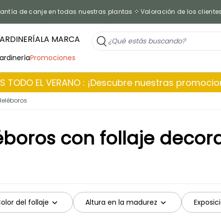
antía de canje en todas nuestras plantas
Valoración de los cliente
ARDINERÍA
LA MARCA
jardinería
Promociones
 TODO EL VERANO : ¡Descubre nuestras promoci
Heléboros
éboros con follaje decora
olor del follaje
Altura en la madurez
Exposic