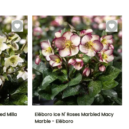
Rusticidad
Periodo de floración
Periodo de
Rusticidad
plantación
Hasta -23,5°C
Hasta -23,5°C
razonable
Enero a Abril,
Febrero a Abril,
Diciembre
Agosto a
Noviembre
ed Milla
Eléboro Ice N' Roses Marbled Macy
Marble - Eléboro
Exposición
Altura en la
Anchura en la
Exposición
madurez
madurez