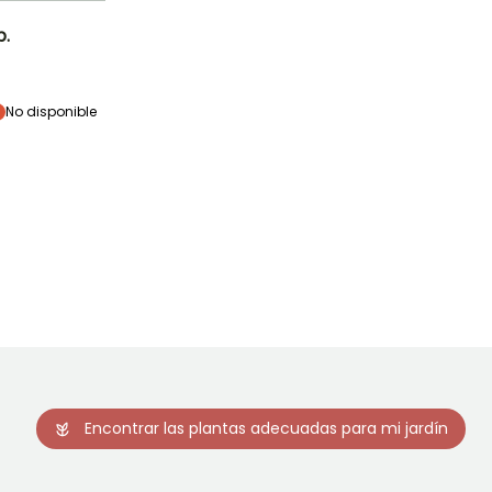
p.
Exposición
Semisombra
No disponible
Rusticidad
Hasta -23,5°C
Encontrar las plantas adecuadas para mi jardín