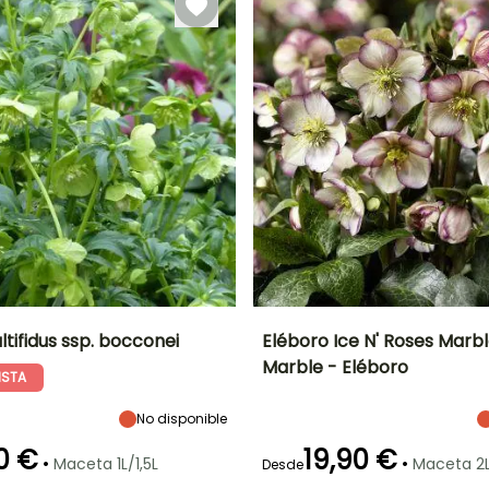
tifidus ssp. bocconei
Eléboro Ice N' Roses Mar
Marble - Eléboro
ISTA
Anchura en la
Exposición
Altura en la
Anchura en la
madurez
madurez
madurez
Semisombra
50 cm
30 cm
50 cm
No disponible
0 €
19,90 €
•
•
Maceta 1L/1,5L
Maceta 2L
Desde