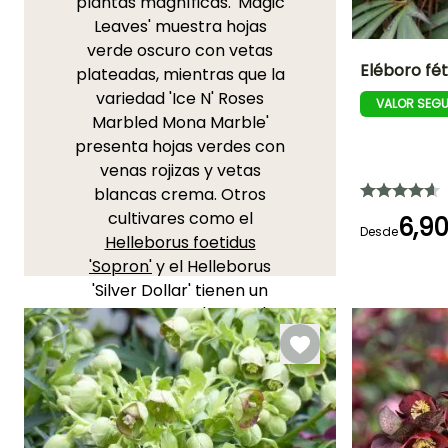
plantas magníficas. 'Magic
Leaves' muestra hojas
verde oscuro con vetas
Eléboro fét
plateadas, mientras que la
variedad 'Ice N' Roses
VALOR SEG
Altura en la
Marbled Mona Marble'
madurez
80 cm
presenta hojas verdes con
venas rojizas y vetas
blancas crema. Otros
cultivares como el
6,9
Desde
Periodo de floraci
Helleborus foetidus
Enero a Abril
'Sopron'
y el Helleborus
'Silver Dollar' tienen un
follaje llamativo. 'Sopron' se
distingue por sus hojas
cortadas en finos
segmentos verde
plateado, 'Silver Dollar'
muestra un follaje gris