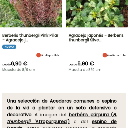
Berberis thunbergii Pink Pillar
Agracejo japonés - Berberis
- Agracejo j…
thunbergii Silve…
NUEVO
No disponible
No disponible
6,90 €
5,90 €
Desde
Desde
Maceta de 8/9 cm
Maceta de 8/9 cm
Una selección de
Acederas comunes
o espino
de la vid a plantar en un seto defensivo o
decorativo
. A imagen del
berbéris púrpura (
B.
thunbergii '
Atropurpurea')
o del
espino de