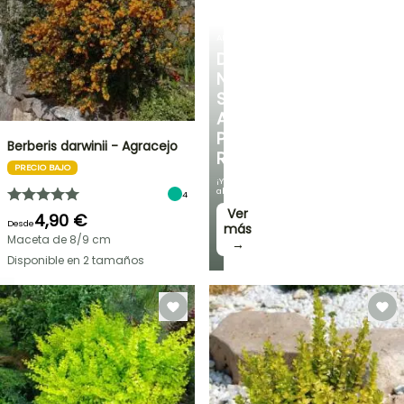
ARBUSTOS
DESCUBRE
NUESTRA
SELECCIÓN
A
PRECIOS
Berberis darwinii - Agracejo
REDUCIDOS
PRECIO BAJO
¡Y
ahorra!
4
Ver
4,90 €
Desde
más
Maceta de 8/9 cm
→
Disponible en 2 tamaños
OFERTA
RELÁMPAGO
¡HASTA
UN
30
%
BULBOS
DE
DE