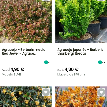
Agracejo - Berberis media
Agracejo japonés - Berberis
Red Jewel - Agrace…
thunbergii Erecta
6
48
14,90 €
4,30 €
Desde
Desde
Maceta 3L/4L
Maceta de 8/9 cm