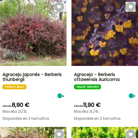
Agracejo japonés - Berberis
Agracejo - Berberis
thunbergii
ottawensis Auricoma
PRECIO BAJO
VALOR SEGURO
4
2
8,90 €
11,90 €
Desde
Desde
Maceta 2L/3L
Maceta 3L/4L
Disponible en 2 tamaños
Disponible en 2 tamaños