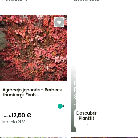
PLANTFIT
CONSEJOS
PERSONALIZADOS
PARA
Agracejo japonés - Berberis
thunbergii Fireb…
SU
JARDÍN
7
Descubrir
12,50 €
Desde
Plantfit
Maceta 2L/3L
→