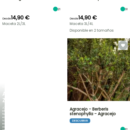
21
31
14,90 €
14,90 €
Desde
Desde
Maceta 2L/3L
Maceta 3L/4L
Disponible en 2 tamaños
NUEVO
AGAPANTHUS
ZAMBEZI
¡Cuando
Agracejo - Berberis
el
stenophylla - Agracejo
follaje
es
tan
DESCUBRIR
espectacular
como
12
la