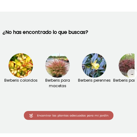
¿No has encontrado lo que buscas?
→
Berberis coloridos
Berberis para
Berberis perennes
Berberis par
macetas
Encontrar las plantas adecuadas para mi jardín