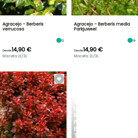
Agracejo - Berberis
Agracejo - Berberis media
verrucosa
Parkjuweel
12
19
14,90 €
14,90 €
Desde
Desde
Maceta 2L/3L
Maceta 2L/3L
CREA
UN
RINCÓN
FRESCO
EN
TU