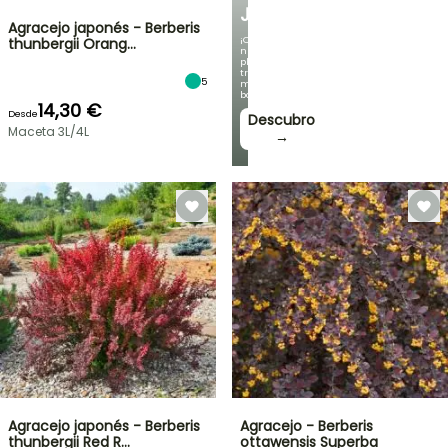
JARDÍN
Agracejo japonés - Berberis
¡Con
thunbergii Orang…
nuestras
plantas
trepadoras
5
más
bonitas!
14,30 €
Desde
Descubro
Maceta 3L/4L
→
Agracejo japonés - Berberis
Agracejo - Berberis
thunbergii Red R…
ottawensis Superba