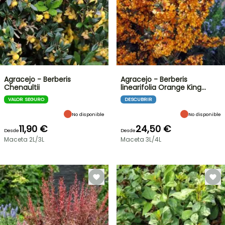
Agracejo - Berberis
Agracejo - Berberis
Chenaultii
linearifolia Orange King…
VALOR SEGURO
DESCUBRIR
No disponible
No disponible
11,90 €
24,50 €
Desde
Desde
Maceta 2L/3L
Maceta 3L/4L