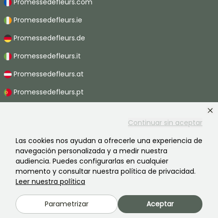
Promessedefleurs.com
Promessedefleurs.ie
Promessedefleurs.de
Promessedefleurs.it
Promessedefleurs.at
Promessedefleurs.pt
Promessedefleurs.nl
Continuar sin aceptar
Promessedefleurs.be
Las cookies nos ayudan a ofrecerle una experiencia de
Promessedefleurs.ch
navegación personalizada y a medir nuestra
audiencia. Puedes configurarlas en cualquier
momento y consultar nuestra política de privacidad.
Leer nuestra política
2026 ©Promesse de fleurs - Todos derechos reservados.
Información legal
-
Términos y condiciones
-
Política de privacidad
Parametrizar
Aceptar
Promesse de fleurs, una empresa familiar al servicio de todos los
jardineros.