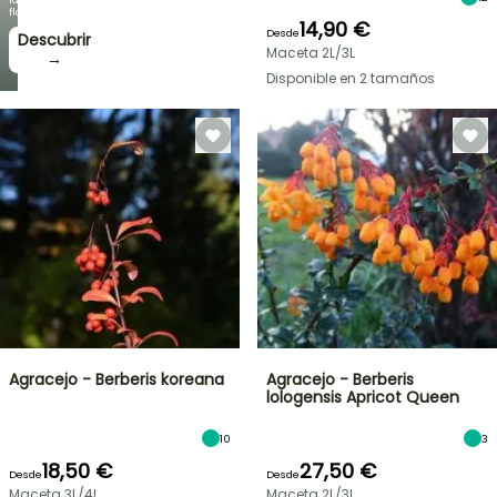
floración!
14,90 €
Desde
Descubrir
Maceta 2L/3L
→
Disponible en 2 tamaños
Agracejo - Berberis koreana
Agracejo - Berberis
lologensis Apricot Queen
10
3
18,50 €
27,50 €
Desde
Desde
Maceta 3L/4L
Maceta 2L/3L