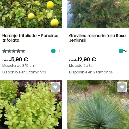
Naranjo trifoliado - Poncirus
Grevillea rosmarinifolia Rosa
trifoliata
Jenkinsii
107
24
5,90 €
12,90 €
Desde
Desde
Maceta de 8/9 cm
Maceta 2L/3L
Disponible en 3 tamaños
Disponible en 2 tamaños