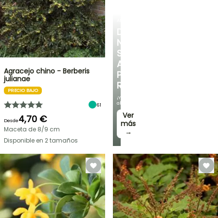
ARBUSTOS
DESCUBRE
NUESTRA
SELECCIÓN
A
Agracejo chino - Berberis
PRECIOS
julianae
REDUCIDOS
PRECIO BAJO
¡Y
ahorra!
61
Ver
4,70 €
Desde
más
Maceta de 8/9 cm
→
Disponible en 2 tamaños
OFERTA
RELÁMPAGO
¡HASTA
UN
30
%