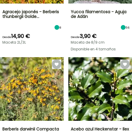
Agracejo japonés - Berberis
Yucca filamentosa - Aguja
thunbergii Golde…
de Adán
8
56
14,90 €
3,90 €
Desde
Desde
Maceta 2L/3L
Maceta de 8/9 cm
Disponible en 4 tamaños
Berberis darwinii Compacta
Acebo azul Heckenstar - Ilex