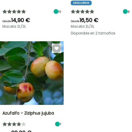
DESCUBRIR
10
8
14,90 €
16,50 €
Desde
Desde
Maceta 2L/3L
Maceta 2L/3L
Disponible en 2 tamaños
Azufaifo - Ziziphus jujuba
7