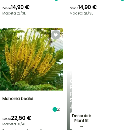
14,90 €
14,90 €
Desde
Desde
Maceta 2L/3L
Maceta 2L/3L
PLANTFIT
CONSEJOS
PERSONALIZADOS
PARA
Mahonia bealei
SU
JARDÍN
27
Descubrir
22,50 €
Desde
Plantfit
Maceta 3L/4L
→