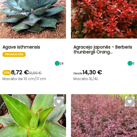
Agave isthmensis
Agracejo japonés - Berberis
thunbergii Orang…
PROMOCIÓN
28
5
8,72 €
14,30 €
10,90 €
20%
Desde
Maceta de 10 cm/11 cm
Maceta 3L/4L