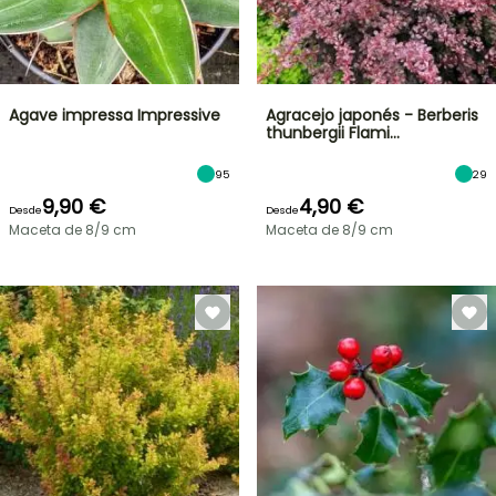
Agave impressa Impressive
Agracejo japonés - Berberis
thunbergii Flami…
95
29
9,90 €
4,90 €
Desde
Desde
Maceta de 8/9 cm
Maceta de 8/9 cm