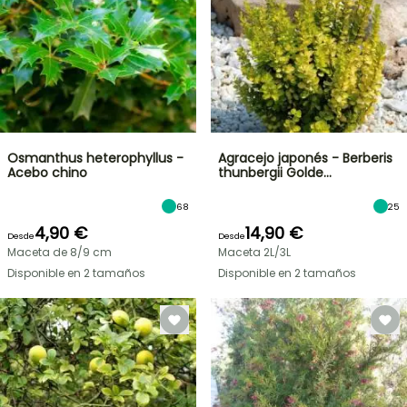
Osmanthus heterophyllus -
Agracejo japonés - Berberis
Acebo chino
thunbergii Golde…
68
25
4,90 €
14,90 €
Desde
Desde
Maceta de 8/9 cm
Maceta 2L/3L
Disponible en 2 tamaños
Disponible en 2 tamaños