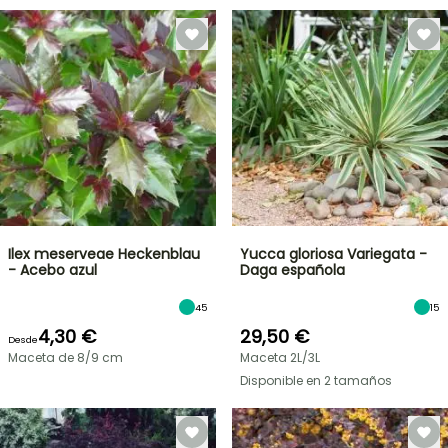
Ilex meserveae Heckenblau
Yucca gloriosa Variegata -
- Acebo azul
Daga española
45
15
4,30 €
29,50 €
Desde
Maceta de 8/9 cm
Maceta 2L/3L
Disponible en 2 tamaños