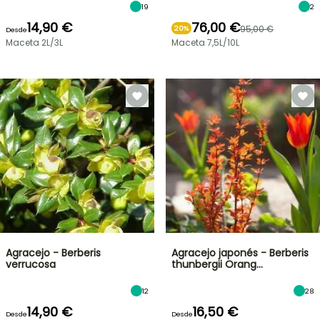
19
2
14,90 €
76,00 €
95,00 €
20%
Desde
Maceta 2L/3L
Maceta 7,5L/10L
Agracejo - Berberis
Agracejo japonés - Berberis
verrucosa
thunbergii Orang…
12
28
14,90 €
16,50 €
Desde
Desde