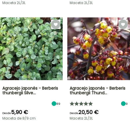
Maceta 2L/3L
Maceta 2L/3L
Agracejo japonés - Berberis
Agracejo japonés - Berberis
thunbergii Silve…
thunbergii Thund…
89
9
5,90 €
20,50 €
Desde
Desde
Maceta de 8/9 cm
Maceta 2L/3L