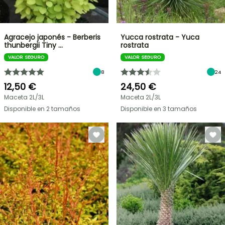
Agracejo japonés - Berberis
Yucca rostrata - Yuca
thunbergii Tiny …
rostrata
VALOR SEGURO
VALOR SEGURO
8
24
12,50 €
24,50 €
Maceta 2L/3L
Maceta 2L/3L
Disponible en 2 tamaños
Disponible en 3 tamaños