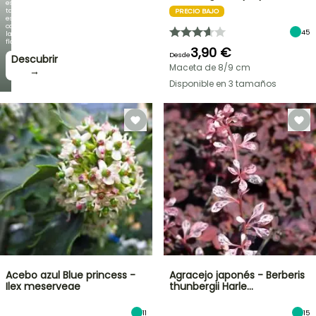
es
tan
PRECIO BAJO
espectacular
como
45
la
floración!
3,90 €
Desde
Descubrir
Maceta de 8/9 cm
→
Disponible en 3 tamaños
Acebo azul Blue princess -
Agracejo japonés - Berberis
Ilex meserveae
thunbergii Harle…
11
15