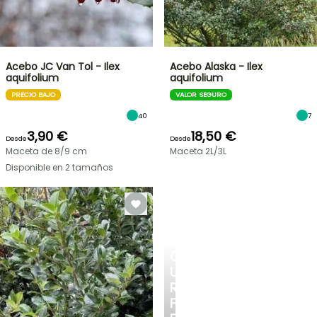
Acebo JC Van Tol - Ilex
Acebo Alaska - Ilex
aquifolium
aquifolium
PRECIO BAJO
VALOR SEGURO
40
7
3,90 €
18,50 €
Desde
Desde
Maceta de 8/9 cm
Maceta 2L/3L
Disponible en 2 tamaños
CREA
UN
RINCÓN
FRESCO