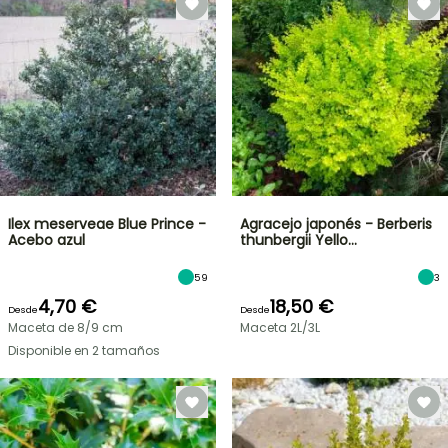
Ilex meserveae Blue Prince -
Agracejo japonés - Berberis
Acebo azul
thunbergii Yello…
59
3
4,70 €
18,50 €
Desde
Desde
Maceta de 8/9 cm
Maceta 2L/3L
Disponible en 2 tamaños