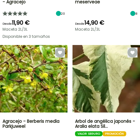
- Agracejo
meserveae
20
8
11,90 €
14,90 €
Desde
Desde
Maceta 2L/3L
Maceta 2L/3L
Disponible en 3 tamaños
Agracejo - Berberis media
Arbol de angélica japonés -
Parkjuweel
Aralia elata Sil…
VALOR SEGURO
PROMOCIÓN