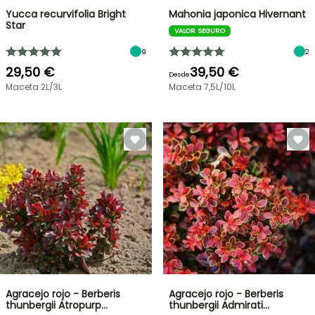
Yucca recurvifolia Bright
Mahonia japonica Hivernant
Star
VALOR SEGURO
9
2
29,50 €
39,50 €
Desde
Maceta 2L/3L
Maceta 7,5L/10L
Agracejo rojo - Berberis
Agracejo rojo - Berberis
thunbergii Atropurp…
thunbergii Admirati…