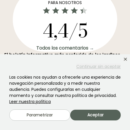
PARA NOSOTROS
4,4/5
Todos los comentarios →
El boletín informativo más preferido de los jardines →
Recibe nuestros consejos y ofertas para disfrutar de tu
Continuar sin aceptar
jardin en todas las estaciones del año
Las cookies nos ayudan a ofrecerle una experiencia de
navegación personalizada y a medir nuestra
audiencia. Puedes configurarlas en cualquier
momento y consultar nuestra política de privacidad.
Leer nuestra política
Registrarse →
Parametrizar
Aceptar
Este formulario está protegido por reCAPTCHA. Se aplican la
política de
privacidad
y los
términos de servicio
.