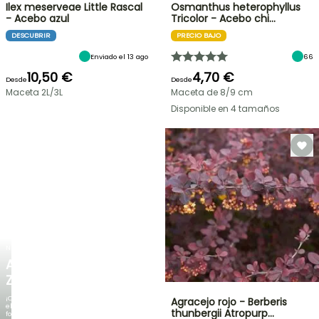
Ilex meserveae Little Rascal
Osmanthus heterophyllus
- Acebo azul
Tricolor - Acebo chi…
DESCUBRIR
PRECIO BAJO
Enviado el 13 ago
66
10,50 €
4,70 €
Desde
Desde
Maceta 2L/3L
Maceta de 8/9 cm
Disponible en 4 tamaños
NUEVO
AGAPANTHUS
ZAMBEZI
¡Cuando
Agracejo rojo - Berberis
el
thunbergii Atropurp…
follaje