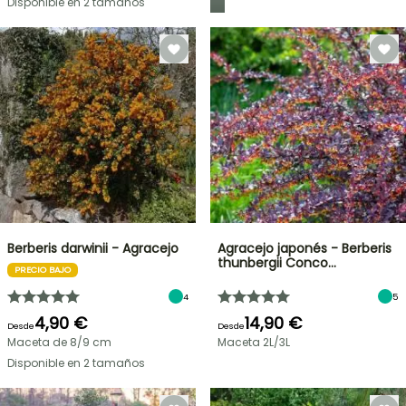
Disponible en 2 tamaños
Berberis darwinii - Agracejo
Agracejo japonés - Berberis
thunbergii Conco…
PRECIO BAJO
4
5
4,90 €
14,90 €
Desde
Desde
Maceta de 8/9 cm
Maceta 2L/3L
Disponible en 2 tamaños