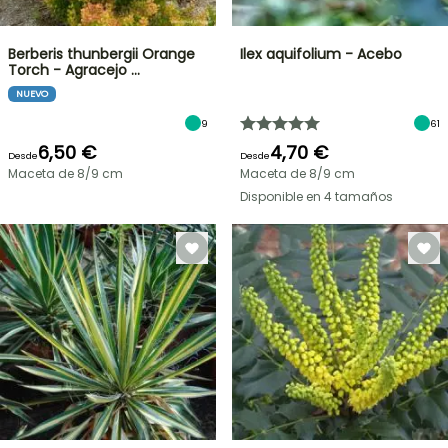
Berberis thunbergii Orange
Ilex aquifolium - Acebo
Torch - Agracejo …
NUEVO
9
61
6,50 €
4,70 €
Desde
Desde
Maceta de 8/9 cm
Maceta de 8/9 cm
Disponible en 4 tamaños