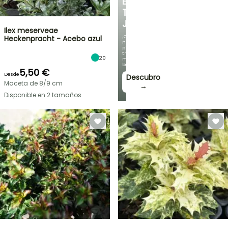
EN
TU
JARDÍN
Ilex meserveae
¡Con
Heckenpracht - Acebo azul
nuestras
plantas
trepadoras
20
más
bonitas!
5,50 €
Desde
Descubro
Maceta de 8/9 cm
→
Disponible en 2 tamaños