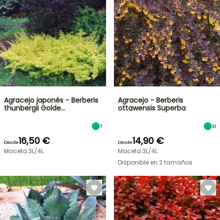
Agracejo japonés - Berberis
Agracejo - Berberis
thunbergii Golde…
ottawensis Superba
7
31
16,50 €
14,90 €
Desde
Desde
Maceta 3L/4L
Maceta 3L/4L
Disponible en 2 tamaños