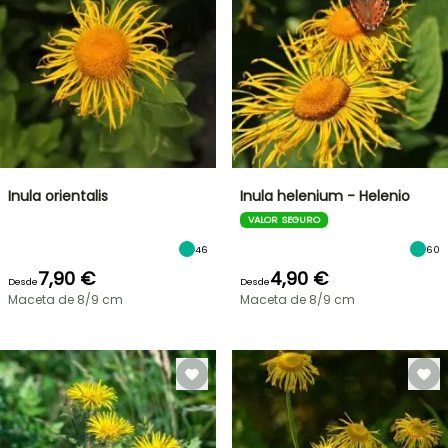
Inula orientalis
Inula helenium - Helenio
VALOR SEGURO
46
60
7,90 €
4,90 €
Desde
Desde
Maceta de 8/9 cm
Maceta de 8/9 cm