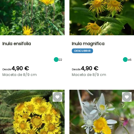
Inula ensifolia
Inula magnifica
DESCUBRIR
22
46
4,90 €
4,90 €
Desde
Desde
Maceta de 8/9 cm
Maceta de 8/9 cm
OFERTA
RELÁMPAGO
¡HASTA
UN
30
%
BULBOS
DE
DE