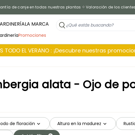
antía de canje en todas nuestras plantas
Valoración de los cliente
ARDINERÍA
LA MARCA
jardinería
Promociones
 TODO EL VERANO : ¡Descubre nuestras promoci
bergia alata - Ojo de p
iodo de floración
Altura en la madurez
Rusti