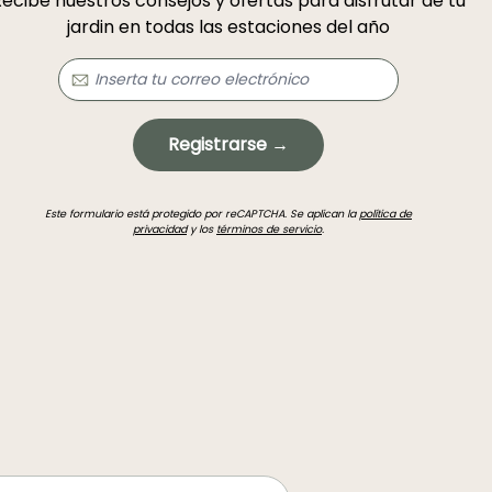
ecibe nuestros consejos y ofertas para disfrutar de tu
jardin en todas las estaciones del año
Registrarse →
Este formulario está protegido por reCAPTCHA. Se aplican la
política de
privacidad
y los
términos de servicio
.