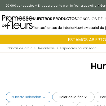
Ir al contenido
20 000 variedades
Entrega urgente o en la fecha que elija
Gar
NUESTROS PRODUCTOS
CONSEJOS DE J
Plantas
Plantas de interior
Huerto
Material de 
ESTAMOS ABIERTOS
Plantas de jardín
>
Trepadoras
>
Trepadoras por variedad
Hun
Nuestra selección
Color de la flor
Per