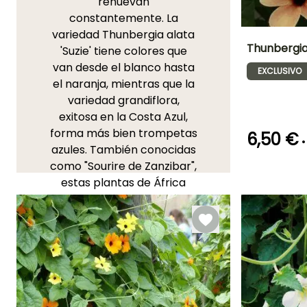
renuevan
constantemente. La
variedad Thunbergia alata
Thunbergia
'Suzie' tiene colores que
van desde el blanco hasta
EXCLUSIVO
Altura en la
el naranja, mientras que la
madurez
1.20 m
variedad grandiflora,
exitosa en la Costa Azul,
forma más bien trompetas
6,50 €
•
azules. También conocidas
como "Sourire de Zanzibar",
Periodo de
plantación
estas plantas de África
razonable
tropical se aclimatan al
Marzo a May
exterior, en una ubicación
bien resguardada. Las
Susanas crecen en un
suelo consistente, rico,
húmico, bien drenado, en
una ubicación soleada y