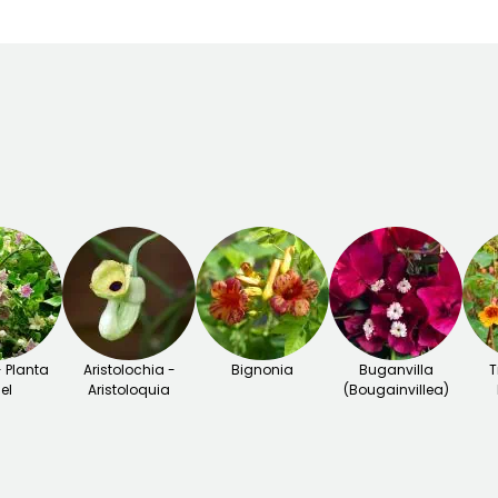
- Planta
Aristolochia -
Bignonia
Buganvilla
T
el
Aristoloquia
(Bougainvillea)