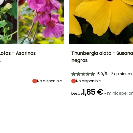
ofos - Asarinas
Thunbergia alata - Susana 
s
negros
Exposición
Periodo de floración
Altura en la
Anchura en la
madurez
madurez
Sol
2 m
40 cm
5.0/5 - 2 opiniones
Junio a
Septiembre
No disponible
No disponible
1,85 €
•
minicepelló
Desde
Periodo de floración
Periodo de
plantación
Rusticidad
razonable
Julio a Octubre
Hasta -4°C
Marzo a Junio
o