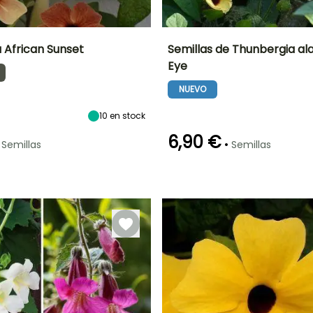
 African Sunset
Semillas de Thunbergia al
Eye
Exposición
Periodo de floración
Periodo de floración
Altura en la
madurez
Sol
NUEVO
1.50 m
Julio a
Julio a Octubre
Septiembre
10
en stock
6,90 €
•
Semillas
Semillas
Germinación
Método de siembra
Rusticidad
18e días
Siembra bajo
Hasta -9,5°C
cubierta
calefactada
o