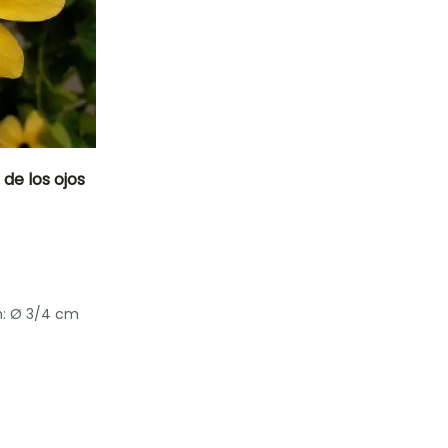
de los ojos
Exposición
Sol
n: Ø 3/4 cm
Rusticidad
Hasta -4°C