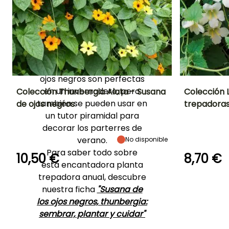
cálida o semi sombreada
en el sur de Francia. En
macetas, una mezcla
mitad tierra de trasplante
y mitad tierra de jardín
arenosa. Las Susanas de los
ojos negros son perfectas
en un invernadero, pero
Colección Thunbergia Alata - Susana
Colección L
también se pueden usar en
de ojos negros
trepadora
Altura en la
Exposición
Periodo de floración
Altura en la
un tutor piramidal para
madurez
madurez
Sol
2 m
3 m
decorar los parterres de
Junio a
Septiembre
verano.
No disponible
Para saber todo sobre
10,50 €
8,70 €
esta encantadora planta
trepadora anual, descubre
Periodo de
Rusticidad
Periodo de
plantación
nuestra ficha
"Susana de
plantación
Hasta -1°C
razonable
razonable
los ojos negros, thunbergia:
Marzo a Mayo
Marzo a Juni
sembrar, plantar y cuidar"