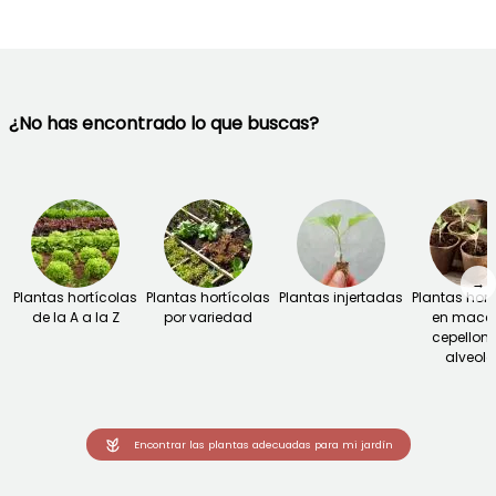
¿No has encontrado lo que buscas?
→
Plantas hortícolas
Plantas hortícolas
Plantas injertadas
Plantas hort
de la A a la Z
por variedad
en macet
cepellone
alveolo
Encontrar las plantas adecuadas para mi jardín