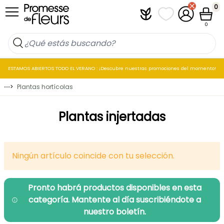
Ir al contenido
0
Plantfit
Mis listas de favo
Mi cuenta
Cesta
0
ESTAMOS ABIERTOS TODO EL VERANO : ¡Descubre nuestras promociones del momento!
⋯
>
Plantas hortícolas
Plantas injertadas
Ningún artículo coincide con tu selección.
Pronto habrá productos disponibles en esta
categoría. Mantente al día suscribiéndote a
nuestro boletín.