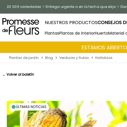
Ir al contenido
20 000 variedades
Entrega urgente o en la fecha que elija
Gar
NUESTROS PRODUCTOS
CONSEJOS DE
Plantas
Plantas de interior
Huerto
Material 
ESTAMOS ABIERTOS
Plantas de jardín
>
Blog
>
Verduras y frutas
>
Hortalizas
← Volver al boletín
ÚLTIMAS NOTICIAS