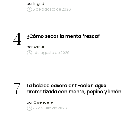
por
Ingrid
5 de agosto de 2026
4
¿Cómo secar la menta fresca?
por
Arthur
1 de agosto de 2026
7
La bebida casera anti-calor: agua
aromatizada con menta, pepino y limón
por
Gwenaëlle
25 de julio de 2026