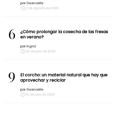
por
Gwenaëlle
3 de agosto de 2026
6
¿Cómo prolongar la cosecha de las fresas
en verano?
por
Ingrid
28 de julio de 2026
9
El corcho: un material natural que hay que
aprovechar y reciclar
por
Gwenaëlle
19 de julio de 2026