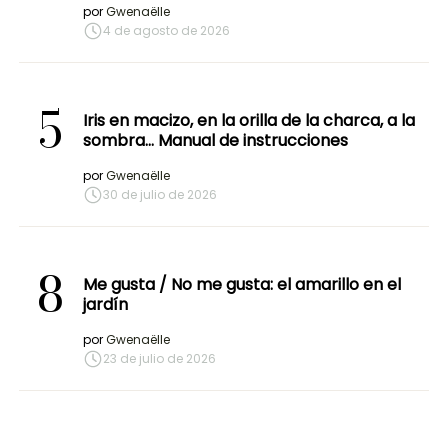
por
Gwenaëlle
4 de agosto de 2026
5
Iris en macizo, en la orilla de la charca, a la
sombra… Manual de instrucciones
por
Gwenaëlle
30 de julio de 2026
8
Me gusta / No me gusta: el amarillo en el
jardín
por
Gwenaëlle
23 de julio de 2026