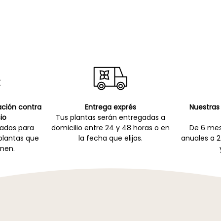
cación contra
Entrega exprés
Nuestras 
io
Tus plantas serán entregadas a
zados para
domicilio entre 24 y 48 horas o en
De 6 mes
 plantas que
la fecha que elijas.
anuales a 2
nen.