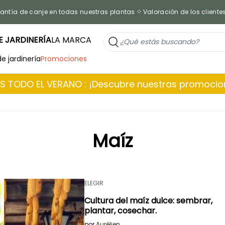
antía de canje en todas nuestras plantas
Valoración de los cliente
 JARDINERÍA
LA MARCA
de jardinería
Promociones
 TODO EL VERANO : ¡Descubre nuestras promoci
Maíz
ELEGIR
Cultura del maíz dulce: sembrar,
plantar, cosechar.
por
Aurélien