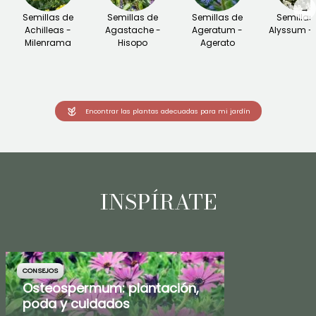
→
Semillas de
Semillas de
Semillas de
Semillas
Achilleas -
Agastache -
Ageratum -
Alyssum - 
Milenrama
Hisopo
Agerato
Encontrar las plantas adecuadas para mi jardín
INSPÍRATE
CONSEJOS
Osteospermum: plantación,
poda y cuidados