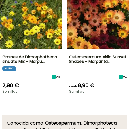
Graines de Dimorphotheca
Osteospermum Akila Sunset
sinuata Mix - Margu…
Shades - Margarita…
NUEVO
29
24
2,90 €
8,90 €
Desde
Semillas
Semillas
Conocida como
Osteospermum, Dimorphoteca,