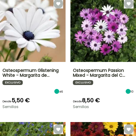
Osteospermum Glistening
Osteospermum Passion
White - Margarita de…
Mixed - Margarita del C…
EXCLUSIVO
EXCLUSIVO
46
10
5,50 €
8,50 €
Desde
Desde
Semillas
Semillas