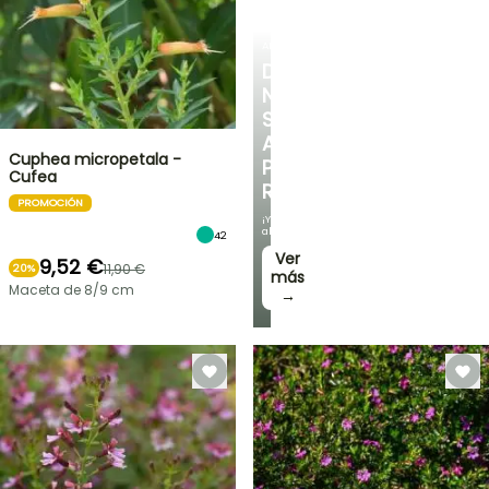
ARBUSTOS
DESCUBRE
NUESTRA
SELECCIÓN
A
Cuphea micropetala -
PRECIOS
Cufea
REDUCIDOS
PROMOCIÓN
¡Y
ahorra!
42
Ver
9,52 €
11,90 €
20%
más
Maceta de 8/9 cm
→
OFERTA
RELÁMPAGO
¡HASTA
UN
30
%