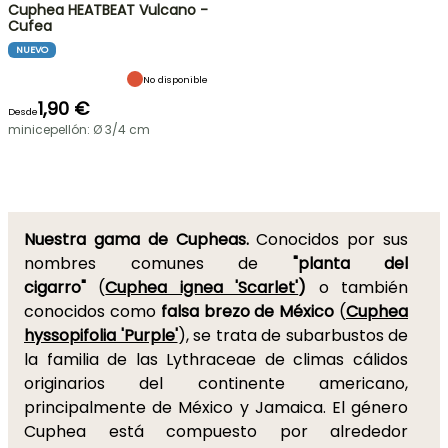
Cuphea HEATBEAT Vulcano -
Cufea
NUEVO
No disponible
1,90 €
Desde
minicepellón: Ø 3/4 cm
Nuestra gama de Cupheas.
Conocidos por sus
nombres comunes de
"planta del
cigarro"
(
Cuphea ignea 'Scarlet'
)
o también
conocidos como
falsa brezo de México
(
Cuphea
hyssopifolia 'Purple'
), se trata de subarbustos de
la familia de las Lythraceae de climas cálidos
originarios del continente americano,
principalmente de México y Jamaica. El género
Cuphea está compuesto por alrededor