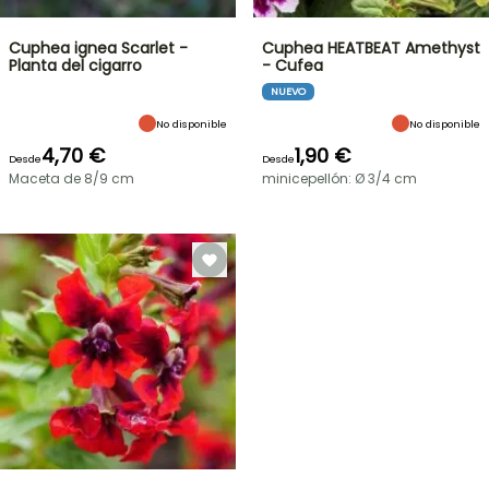
Cuphea ignea Scarlet -
Cuphea HEATBEAT Amethyst
Planta del cigarro
- Cufea
NUEVO
No disponible
No disponible
4,70 €
1,90 €
Desde
Desde
Maceta de 8/9 cm
minicepellón: Ø 3/4 cm