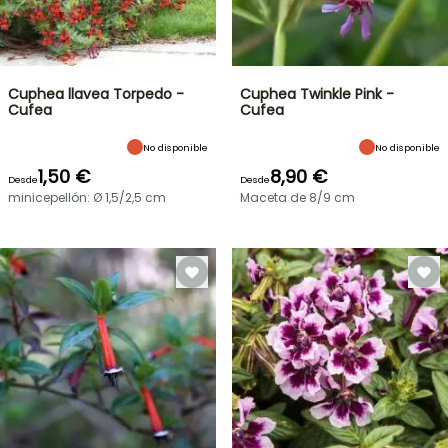
Cuphea llavea Torpedo -
Cuphea Twinkle Pink -
Cufea
Cufea
No disponible
No disponible
1,50 €
8,90 €
Desde
Desde
minicepellón: Ø 1,5/2,5 cm
Maceta de 8/9 cm