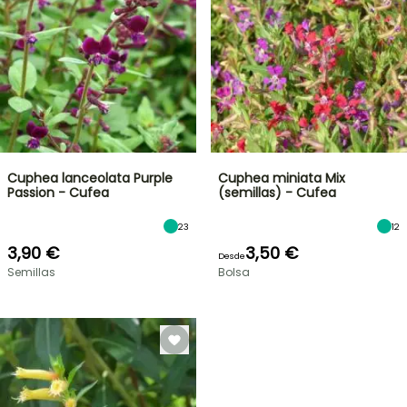
Cuphea lanceolata Purple
Cuphea miniata Mix
Passion - Cufea
(semillas) - Cufea
23
12
3,90 €
3,50 €
Desde
Semillas
Bolsa