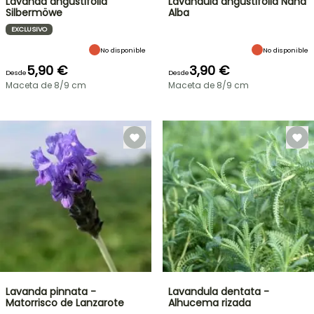
Lavanda angustifolia
Lavandula angustifolia Nana
Silbermöwe
Alba
EXCLUSIVO
No disponible
No disponible
5,90 €
3,90 €
Desde
Desde
Maceta de 8/9 cm
Maceta de 8/9 cm
Lavanda pinnata -
Lavandula dentata -
Matorrisco de Lanzarote
Alhucema rizada