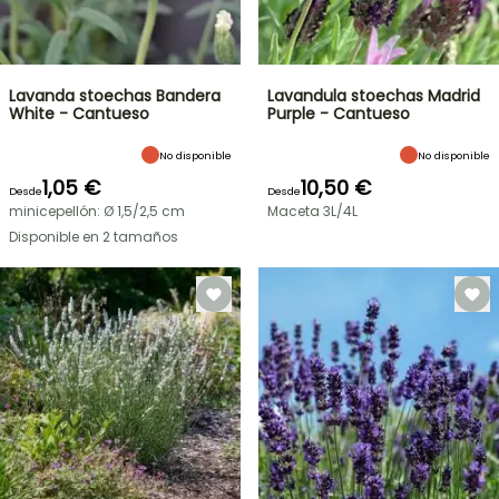
Lavanda stoechas Bandera
Lavandula stoechas Madrid
White - Cantueso
Purple - Cantueso
No disponible
No disponible
1,05 €
10,50 €
Desde
Desde
minicepellón: Ø 1,5/2,5 cm
Maceta 3L/4L
Disponible en 2 tamaños