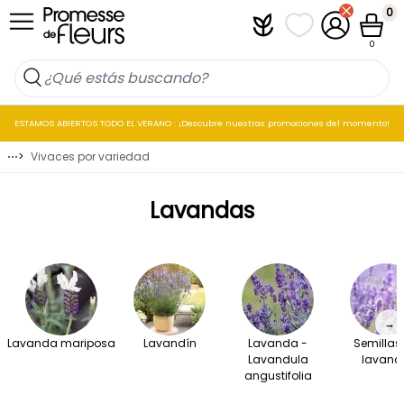
Ir al contenido
0
Plantfit
Mis listas de favo
Mi cuenta
Cesta
0
ESTAMOS ABIERTOS TODO EL VERANO : ¡Descubre nuestras promociones del momento!
⋯
>
Vivaces por variedad
Lavandas
→
Lavanda mariposa
Lavandín
Lavanda -
Semillas
Lavandula
lavand
angustifolia