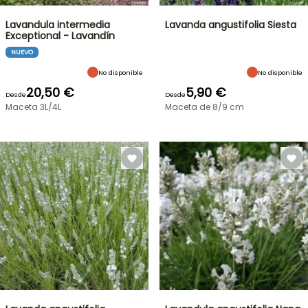
Lavandula intermedia
Lavanda angustifolia Siesta
Exceptional - Lavandín
NUEVO
No disponible
No disponible
20,50 €
5,90 €
Desde
Desde
Maceta 3L/4L
Maceta de 8/9 cm