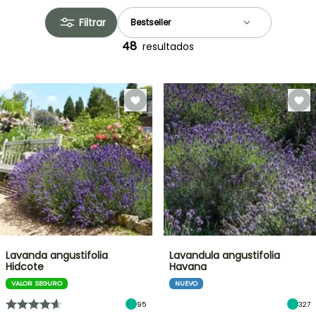
Filtrar
48
resultados
Lavanda angustifolia
Lavandula angustifolia
Hidcote
Havana
VALOR SEGURO
NUEVO
95
327