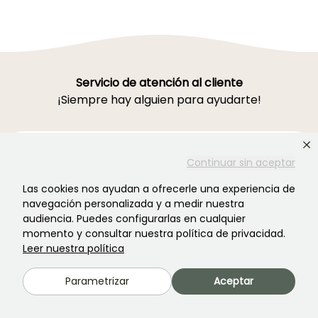
Servicio de atención al cliente
¡Siempre hay alguien para ayudarte!
Pónte en contacto con nosotros Haz clic
Continuar sin aceptar
aquí
Las cookies nos ayudan a ofrecerle una experiencia de
navegación personalizada y a medir nuestra
Lunes-Viernes 8h30-19h00
audiencia. Puedes configurarlas en cualquier
Sábado 9h-16h
momento y consultar nuestra política de privacidad.
Leer nuestra política
Ferme de la Cœuillerie
1012 rue Roger Lecerf
Parametrizar
Aceptar
59840 Premesques
Francia