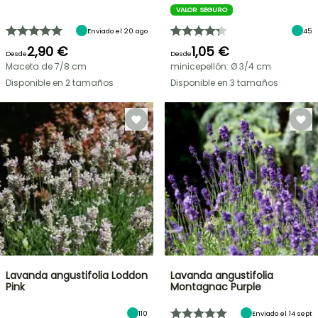
VALOR SEGURO
Enviado el 20 ago
45
2,90 €
1,05 €
Desde
Desde
Maceta de 7/8 cm
minicepellón: Ø 3/4 cm
Disponible en 2 tamaños
Disponible en 3 tamaños
Lavanda angustifolia Loddon
Lavanda angustifolia
Pink
Montagnac Purple
110
Enviado el 14 sept