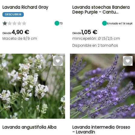
Lavanda Richard Gray
Lavanda stoechas Bandera
Deep Purple - Cantu…
DESCUBRIR
73
Enviado el 14 sept
4,90 €
1,05 €
Desde
Desde
Maceta de 8/9 cm
minicepellón: Ø 1,5/2,5 cm
Disponible en 2 tamaños
Lavanda angustifolia Alba
Lavanda intermedia Grosso
- Lavandín