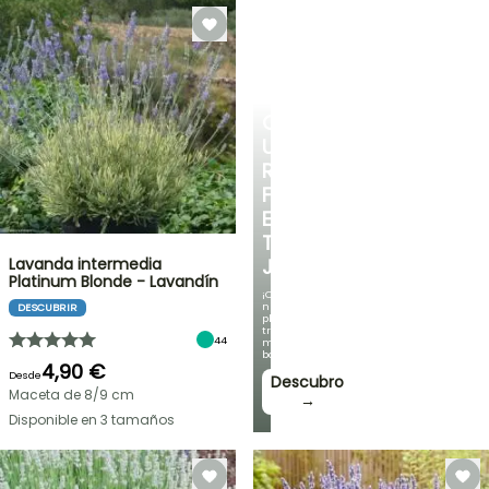
CREA
UN
RINCÓN
FRESCO
EN
TU
Lavanda intermedia
JARDÍN
Platinum Blonde - Lavandín
¡Con
nuestras
DESCUBRIR
plantas
trepadoras
44
más
bonitas!
4,90 €
Desde
Descubro
Maceta de 8/9 cm
→
Disponible en 3 tamaños