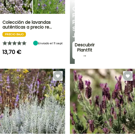
PLANTFIT
CONSEJOS
PERSONALIZADOS
PARA
Colección de lavandas
auténticas a precio re…
SU
JARDÍN
PRECIO BAJO
Enviado el 11 sept
Descubrir
Plantfit
13,70 €
→