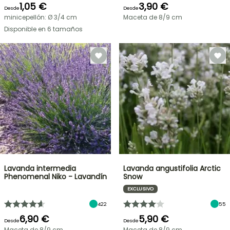
1,05 €
3,90 €
Desde
Desde
minicepellón: Ø 3/4 cm
Maceta de 8/9 cm
Disponible en 6 tamaños
Lavanda intermedia
Lavanda angustifolia Arctic
Phenomenal Niko - Lavandín
Snow
EXCLUSIVO
422
55
6,90 €
5,90 €
Desde
Desde
Maceta de 8/9 cm
Maceta de 8/9 cm