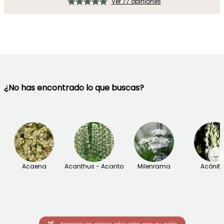
Ver 77 opiniones
¿No has encontrado lo que buscas?
→
Acaena
Acanthus - Acanto
Milenrama
Acónit
Encontrar las plantas adecuadas para mi jardín