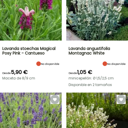
Lavanda stoechas Magical
Lavanda angustifolia
Posy Pink - Cantueso
Montagnac White
No disponible
No disponible
5,90 €
1,05 €
Desde
Desde
Maceta de 8/9 cm
minicepellón: Ø 1,5/2,5 cm
Disponible en 2 tamaños