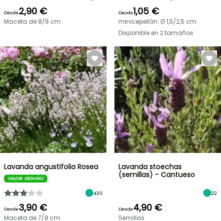
2,90 €
1,05 €
Desde
Desde
Maceta de 8/9 cm
minicepellón: Ø 1,5/2,5 cm
Disponible en 2 tamaños
Lavanda angustifolia Rosea
Lavanda stoechas
(semillas) - Cantueso
VALOR SEGURO
430
22
3,90 €
4,90 €
Desde
Desde
Maceta de 7/8 cm
Semillas