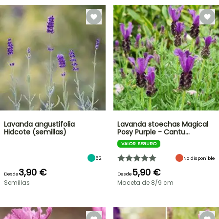
Lavanda angustifolia
Lavanda stoechas Magical
Hidcote (semillas)
Posy Purple - Cantu…
VALOR SEGURO
52
No disponible
3,90 €
5,90 €
Desde
Desde
Semillas
Maceta de 8/9 cm