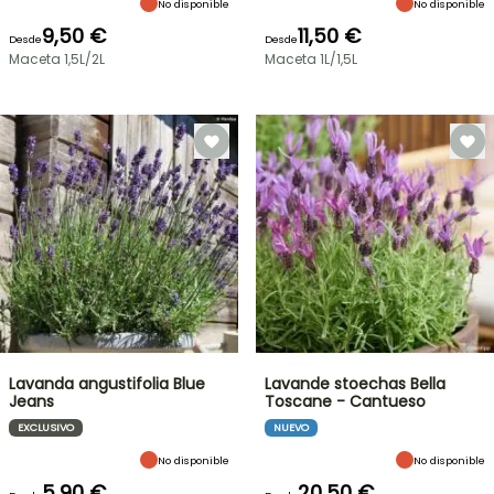
No disponible
No disponible
9,50 €
11,50 €
Desde
Desde
Maceta 1,5L/2L
Maceta 1L/1,5L
Lavanda angustifolia Blue
Lavande stoechas Bella
Jeans
Toscane - Cantueso
EXCLUSIVO
NUEVO
No disponible
No disponible
5,90 €
20,50 €