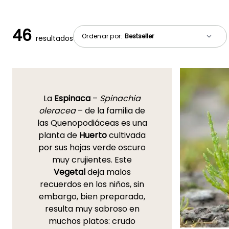
46
Ordenar por:
resultados
La
Espinaca
–
Spinachia
oleracea
– de la familia de
las Quenopodiáceas es una
planta de
Huerto
cultivada
por sus hojas verde oscuro
muy crujientes. Este
Vegetal
deja malos
recuerdos en los niños, sin
embargo, bien preparado,
resulta muy sabroso en
muchos platos: crudo