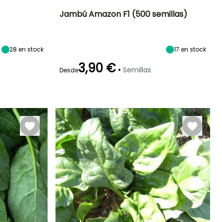
Jambú Amazon F1 (500 semillas)
eríodo de siembra
Dificultad de
Altura en la
Período de siembra
cultivo
madurez
Principiante
20 cm
Febrero a Abril,
28
en stock
Marzo a Junio,
17
en stock
Julio a
Agosto a
Septiembre
3,90 €
Septiembre
•
Semillas
Desde
eriodo de cosecha
Germinación
Método de siembra
Periodo de cosecha
16e días
Siembra sin
protección
Marzo a Junio,
Mayo a
Septiembre a
Octubre
Noviembre