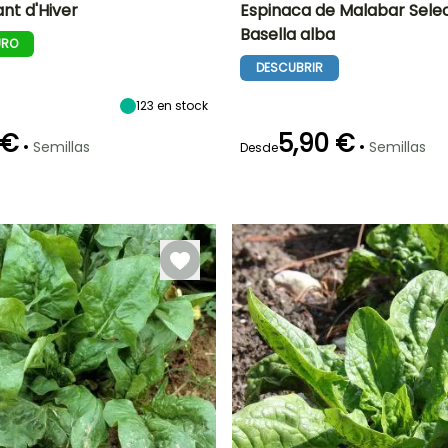
t d'Hiver
Espinaca de Malabar Selec
Basella alba
URO
Altura en la
Período de siembra
Dificultad de
Altura en la
P
madurez
cultivo
madurez
DESCUBRIR
40 cm
Aficionado
4 m
Agosto a
Octubre
123
en stock
 €
5,90 €
•
•
Semillas
Semillas
Desde
Germinación
Método de siembra
P
Método de siembra
Periodo de cosecha
8e días
Siembra sin
Siembra sin
protección,
protección
Siembra a
Enero, Octubre
cubierto,
a Diciembre
Siembra bajo
cubierta
calefactada