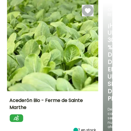
cubierto
OFERTA
RELÁMPAG
¡HASTA
UN
30
%
DE
DESCUE
EN
UNA
SELECC
DE
PLANTAS
Acederón Bio - Ferme de Sainte
Marthe
Descubre
Dificultad de
Altura en la
Período de siembra
cada
cultivo
madurez
semana
Principiante
30 cm
Septiembre a
nuevas
Diciembre
ofertas
7
en stock