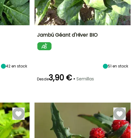
Jambú Géant d'Hiver BIO
eríodo de siembra
Dificultad de
Altura en la
Período de siembra
cultivo
madurez
Principiante
40 cm
Junio a
Agosto a
Septiembre
Octubre
42
en stock
51
en stock
3,90 €
•
Semillas
Desde
eriodo de cosecha
Germinación
Método de siembra
Periodo de cosecha
16e días
Siembra sin
protección
Enero a Marzo,
Enero a Abril,
Agosto a
Octubre a
Diciembre
Diciembre