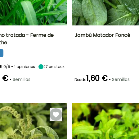
o tratada - Ferme de
Jambú Matador Foncé
the
Período de siembra
Germinación
Dificultad de
Altura en la
P
cultivo
madurez
10e días
Principiante
40 cm
Mayo a Junio
5.0/5 - 1 opiniones
27
en stock
0 €
1,60 €
•
•
Semillas
Semillas
Desde
ra
Periodo de cosecha
Germinación
Método de siembra
P
16e días
Siembra sin
Julio a
o
protección
Septiembre