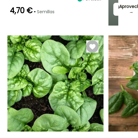
¡Aprovec
4,70 €
•
Semillas
→
Método de siembra
Periodo de cosecha
Siembra sin
protección
Marzo a
Octubre