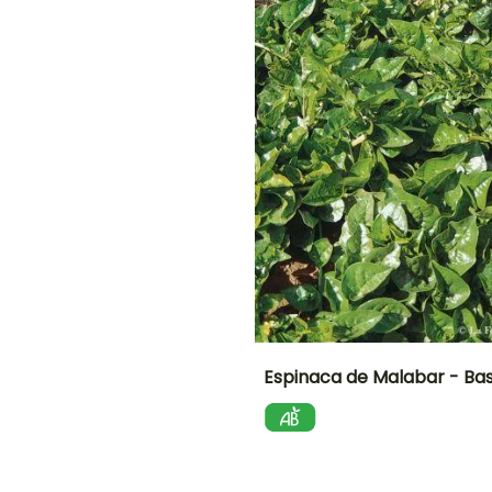
O
NTO
IÓN
!
Espinaca de Malabar - Bas
Dificultad de
Altura en la
P
cultivo
madurez
Principiante
4 m