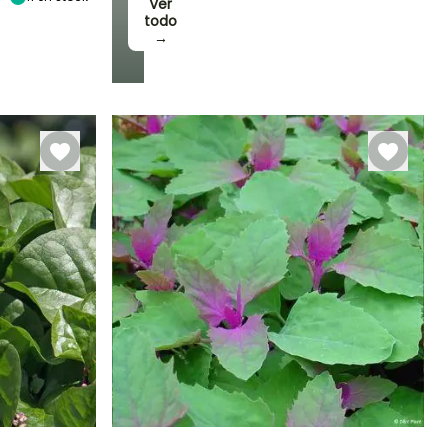
Ver
todo
→
eriodo de cosecha
Junio a Julio,
Noviembre