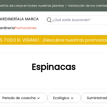
antía de canje en todas nuestras plantas
Valoración de los cliente
ARDINERÍA
LA MARCA
jardinería
Promociones
 TODO EL VERANO : ¡Descubre nuestras promoci
Espinacas
Periodo de cosecha
Ecológico
Suministrad