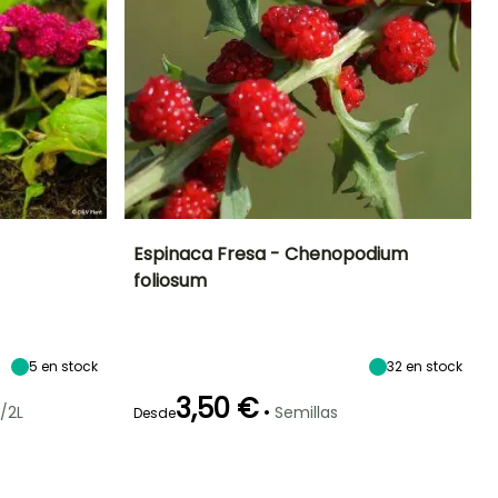
Espinaca Fresa - Chenopodium
foliosum
Exposición
Dificultad de
Altura en la
Período de siembra
cultivo
madurez
Sol,
Principiante
60 cm
Semisombra
Marzo a Mayo
5
en stock
32
en stock
3,50 €
•
/2L
Semillas
Desde
eriodo de cosecha
Germinación
Método de siembra
Periodo de cosecha
21e días
Siembra sin
Junio a
protección,
Agosto a
Octubre
Siembra a
Octubre