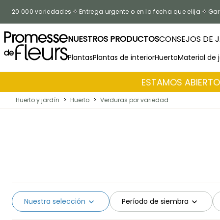
Ir al contenido
20 000 variedades
Entrega urgente o en la fecha que elija
Gar
NUESTROS PRODUCTOS
CONSEJOS DE J
Plantas
Plantas de interior
Huerto
Material de 
ESTAMOS ABIERTOS
Huerto y jardín
>
Huerto
>
Verduras por variedad
Nuestra selección
Período de siembra