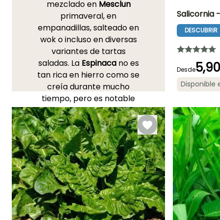
mezclado en
Mesclun
Salicornia 
primaveral, en
empanadillas, salteado en
DESCUBRIR
Dificultad de
wok o incluso en diversas
cultivo
Principiante
variantes de tartas
saladas. La
Espinaca
no es
5,9
Desde
tan rica en hierro como se
Disponible
creía durante mucho
Mejor periodo de
tiempo, pero es notable
plantación
Marzo, Octubr
por su contenido en
vitaminas B9. Existen
variedades de invierno -
Espinaca Gigante de
Invierno
- y de verano -
Espinaca Matador
.
Asimismo, para tener una
cosecha durante todo el
año, es bueno escalonar la
siembra con dos o más