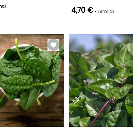
ha!
4,70 €
•
Semillas
Germinación
Método de siembra
P
8e días
Siembra sin
protección,
Siembra a
cubierto,
Siembra bajo
cubierta
calefactada