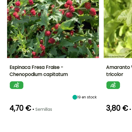
Espinaca Fresa Fraise -
Amaranto 
Chenopodium capitatum
tricolor
Dificultad de
Altura en la
Período de siembra
Dificultad de
cultivo
madurez
cultivo
Principiante
60 cm
Principiante
Marzo a Mayo
19
en stock
4,70 €
3,80 €
•
•
Semillas
Germinación
Método de siembra
Periodo de cosecha
Germinación
14e días
Siembra sin
16e días
protección,
Junio a
Siembra a
Octubre