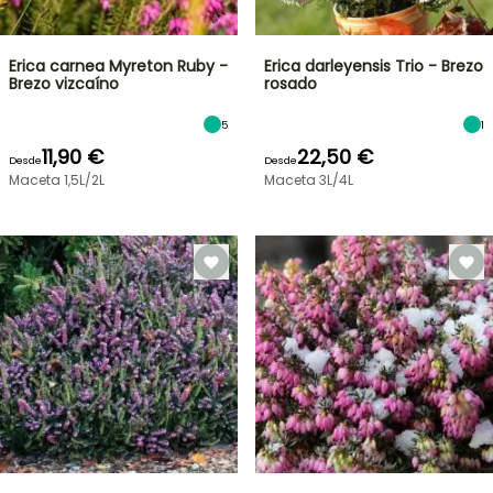
Erica carnea Myreton Ruby -
Erica darleyensis Trio - Brezo
Brezo vizcaíno
rosado
5
1
11,90 €
22,50 €
Desde
Desde
Maceta 1,5L/2L
Maceta 3L/4L