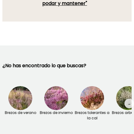
podar y mantener"
¿No has encontrado lo que buscas?
→
Brezos de verano
Brezos de invierno
Brezos tolerantes a
Brezos arbu
la cal