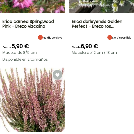
Erica carnea Springwood
Erica darleyensis Golden
Pink - Brezo vizcaíno
Perfect - Brezo ros…
No disponible
No disponible
5,90 €
6,90 €
Desde
Desde
Maceta de 8/9 cm
Maceta de 12 cm / 13 cm
Disponible en 2 tamaños