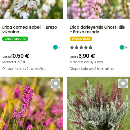
Erica carnea Isabell - Brezo
Erica darleyensis Ghost Hills
vizcaíno
- Brezo rosado
VALOR SEGURO
PRECIO BAJO
14
34
10,50 €
3,90 €
Desde
Desde
Maceta 2L/3L
Maceta de 8/9 cm
Disponible en 2 tamaños
Disponible en 2 tamaños