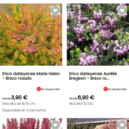
Erica darleyensis Marie Helen
Erica darleyensis Aurélie
- Brezo rosado
Bregeon - Brezo ro…
No disponible
No disponible
3,90 €
6,90 €
Desde
Desde
Maceta de 8/9 cm
Maceta 1L/1,5L
Disponible en 2 tamaños