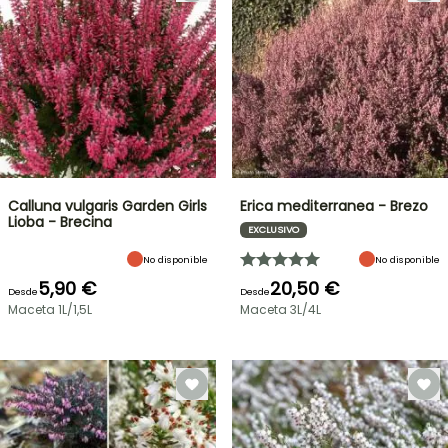
Calluna vulgaris Garden Girls
Erica mediterranea - Brezo
Lioba - Brecina
EXCLUSIVO
No disponible
No disponible
5,90 €
20,50 €
Desde
Desde
Maceta 1L/1,5L
Maceta 3L/4L