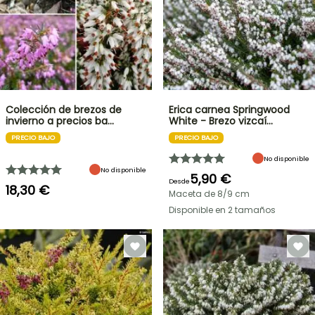
Colección de brezos de
Erica carnea Springwood
invierno a precios ba…
White - Brezo vizcaí…
PRECIO BAJO
PRECIO BAJO
No disponible
No disponible
5,90 €
Desde
18,30 €
Maceta de 8/9 cm
Disponible en 2 tamaños