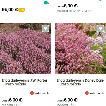
3
6,90 €
Desde
95,00 €
-14%
Maceta de 12 cm / 13 cm
Erica darleyensis J.W. Porter
Erica darleyensis Darley Dale
- Brezo rosado
- Brezo rosado
No disponible
No disponible
6,90 €
6,90 €
Desde
Desde
Maceta 1L/1,5L
Maceta 1L/1,5L