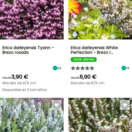
Erica darleyensis Tyann -
Erica darleyensis White
Brezo rosado
Perfection - Brezo r…
VALOR SEGURO
28
75
3,90 €
6,90 €
Desde
Desde
Maceta de 8/9 cm
Maceta de 8/9 cm
Disponible en 3 tamaños