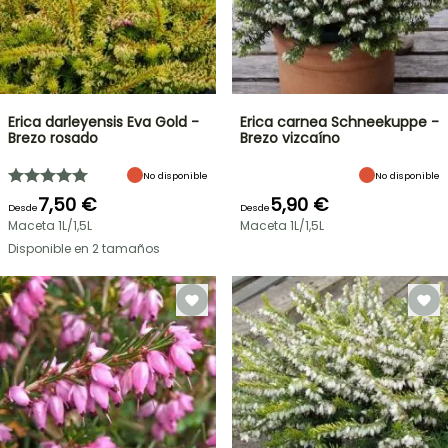
Erica darleyensis Eva Gold -
Erica carnea Schneekuppe -
Brezo rosado
Brezo vizcaíno
No disponible
No disponible
7,50 €
5,90 €
Desde
Desde
Maceta 1L/1,5L
Maceta 1L/1,5L
Disponible en 2 tamaños