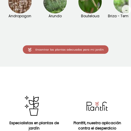
→
Andropogon
Arundo
Bouteloua
Briza - Temb
Encontrar las plantas adecuadas para mi jardín
Especialistas en plantas de
Plantfit, nuestra aplicación
jardín
contra el desperdicio