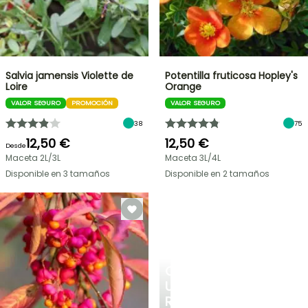
Salvia jamensis Violette de
Potentilla fruticosa Hopley's
Loire
Orange
VALOR SEGURO
PROMOCIÓN
VALOR SEGURO
38
75
12,50 €
12,50 €
Desde
Maceta 2L/3L
Maceta 3L/4L
Disponible en 3 tamaños
Disponible en 2 tamaños
CREA
UN
RINCÓN