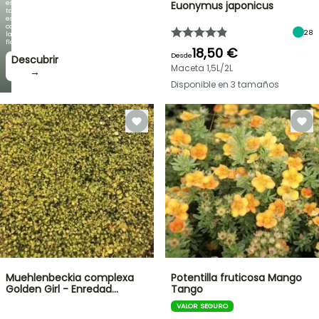
es
Euonymus japonicus
tan
espectacular
como
28
la
floración!
18,50 €
Desde
Descubrir
Maceta 1,5L/2L
→
Disponible en 3 tamaños
Muehlenbeckia complexa
Potentilla fruticosa Mango
Golden Girl - Enredad…
Tango
VALOR SEGURO