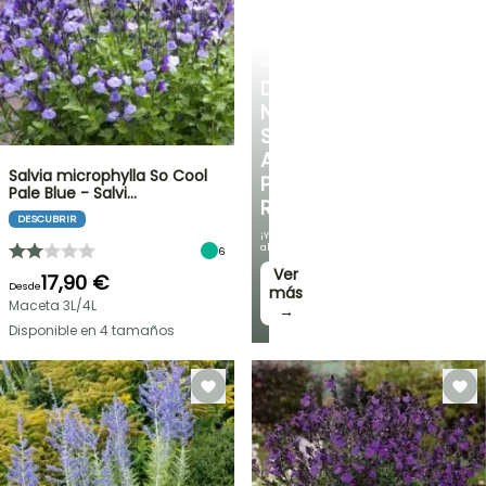
ARBUSTOS
DESCUBRE
NUESTRA
SELECCIÓN
A
Salvia microphylla So Cool
PRECIOS
Pale Blue - Salvi…
REDUCIDOS
DESCUBRIR
¡Y
ahorra!
6
Ver
17,90 €
Desde
más
Maceta 3L/4L
→
Disponible en 4 tamaños
OFERTA
RELÁMPAGO
¡HASTA
UN
30