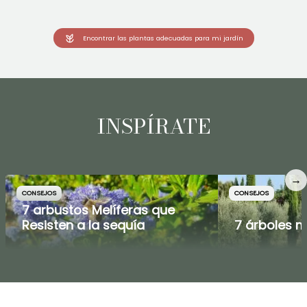
Encontrar las plantas adecuadas para mi jardín
INSPÍRATE
→
CONSEJOS
CONSEJOS
7 arbustos Melíferas que
Resisten a la sequía
7 árboles 