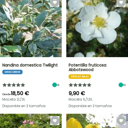
Nandina domestica Twilight
Potentilla fruticosa
Abbotswood
DESCUBRIR
PRECIO BAJO
13
13
18,50 €
9,90 €
Desde
Maceta 2L/3L
Maceta 1L/1,5L
Disponible en 3 tamaños
Disponible en 3 tamaños