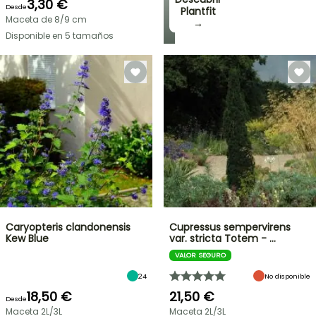
3,30 €
Desde
Plantfit
Maceta de 8/9 cm
→
Disponible en 5 tamaños
Caryopteris clandonensis
Cupressus sempervirens
Kew Blue
var. stricta Totem - …
VALOR SEGURO
24
No disponible
18,50 €
21,50 €
Desde
Maceta 2L/3L
Maceta 2L/3L