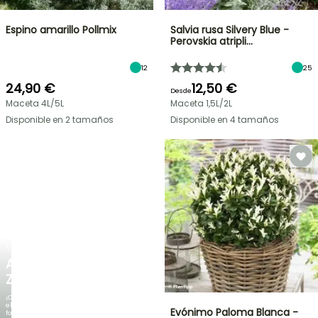
Espino amarillo Pollmix
Salvia rusa Silvery Blue -
Perovskia atripli…
12
25
24,90 €
12,50 €
Desde
Maceta 4L/5L
Maceta 1,5L/2L
Disponible en 2 tamaños
Disponible en 4 tamaños
NUEVO
AGAPANTHUS
ZAMBEZI
¡Cuando
el
Evónimo Paloma Blanca -
follaje