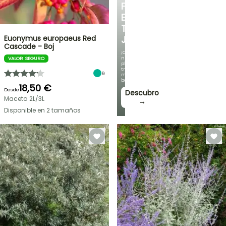
FRESCO
EN
TU
Euonymus europaeus Red
JARDÍN
Cascade - Boj
¡Con
nuestras
VALOR SEGURO
plantas
trepadoras
9
más
bonitas!
18,50 €
Desde
Descubro
Maceta 2L/3L
→
Disponible en 2 tamaños