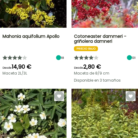
Mahonia aquifolium Apollo
Cotoneaster dammeri -
griñolera damneri
PRECIO BAJO
18
131
14,90 €
2,80 €
Desde
Desde
Maceta 2L/3L
Maceta de 8/9 cm
Disponible en 3 tamaños