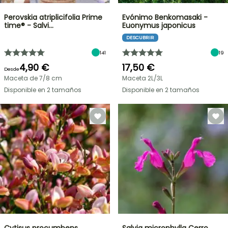
Perovskia atriplicifolia Prime
Evónimo Benkomasaki -
time® - Salvi…
Euonymus japonicus
DESCUBRIR
141
19
4,90 €
17,50 €
Desde
Maceta de 7/8 cm
Maceta 2L/3L
Disponible en 2 tamaños
Disponible en 2 tamaños