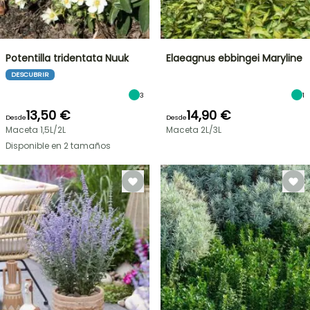
Potentilla tridentata Nuuk
Elaeagnus ebbingei Maryline
DESCUBRIR
3
1
13,50 €
14,90 €
Desde
Desde
Maceta 1,5L/2L
Maceta 2L/3L
Disponible en 2 tamaños