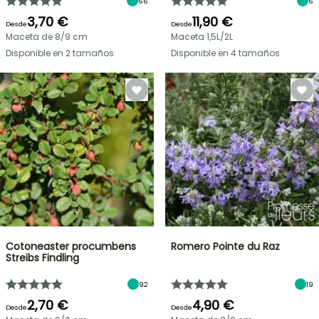
66
6
3,70 €
11,90 €
Desde
Desde
Maceta de 8/9 cm
Maceta 1,5L/2L
Disponible en 2 tamaños
Disponible en 4 tamaños
Cotoneaster procumbens
Romero Pointe du Raz
Streibs Findling
92
19
2,70 €
4,90 €
Desde
Desde