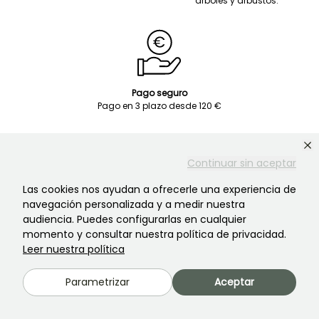
árboles y arbustos.
Pago seguro
Pago en 3 plazo desde 120 €
Continuar sin aceptar
Las cookies nos ayudan a ofrecerle una experiencia de
navegación personalizada y a medir nuestra
Servicio de atención al cliente
audiencia. Puedes configurarlas en cualquier
¡Siempre hay alguien para ayudarte!
momento y consultar nuestra política de privacidad.
Leer nuestra política
Parametrizar
Aceptar
Pónte en contacto con nosotros Haz clic
aquí