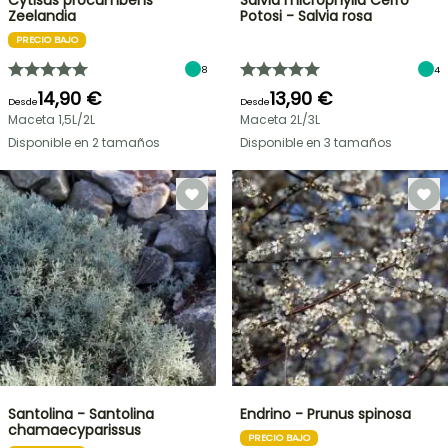
Cytisus procumbens
Salvia microphylla Cerro
Zeelandia
Potosi - Salvia rosa
PRECIO BAJO
8
4
14,90 €
13,90 €
Desde
Desde
Maceta 1,5L/2L
Maceta 2L/3L
Disponible en 2 tamaños
Disponible en 3 tamaños
Santolina - Santolina
Endrino - Prunus spinosa
chamaecyparissus
PRECIO BAJO