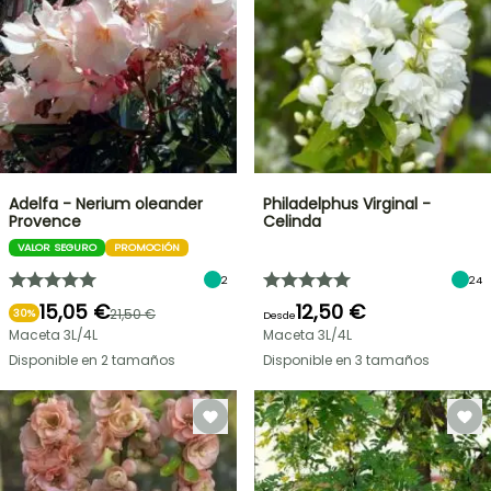
Adelfa - Nerium oleander
Philadelphus Virginal -
Provence
Celinda
VALOR SEGURO
PROMOCIÓN
2
24
15,05 €
12,50 €
21,50 €
30%
Desde
Maceta 3L/4L
Maceta 3L/4L
Disponible en 2 tamaños
Disponible en 3 tamaños