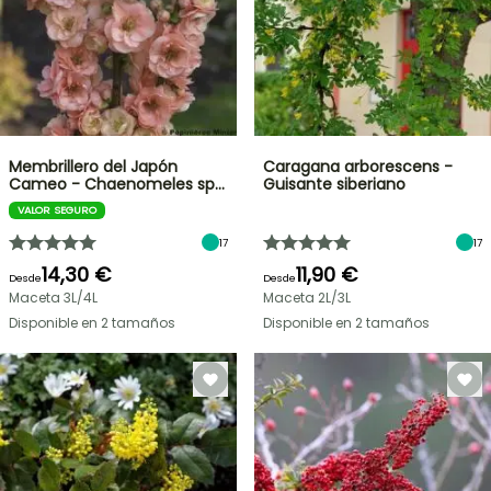
Membrillero del Japón
Caragana arborescens -
Cameo - Chaenomeles sp…
Guisante siberiano
VALOR SEGURO
17
17
14,30 €
11,90 €
Desde
Desde
Maceta 3L/4L
Maceta 2L/3L
Disponible en 2 tamaños
Disponible en 2 tamaños