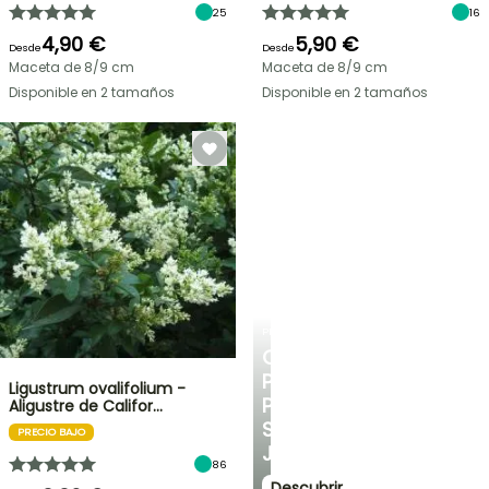
25
16
4,90 €
5,90 €
Desde
Desde
Maceta de 8/9 cm
Maceta de 8/9 cm
Disponible en 2 tamaños
Disponible en 2 tamaños
PLANTFIT
CONSEJOS
PERSONALIZADOS
Ligustrum ovalifolium -
PARA
Aligustre de Califor…
SU
PRECIO BAJO
JARDÍN
86
Descubrir