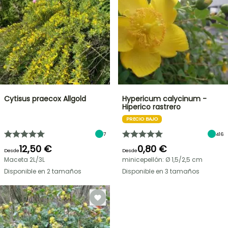
Cytisus praecox Allgold
Hypericum calycinum -
Hiperico rastrero
PRECIO BAJO
7
416
12,50 €
0,80 €
Desde
Desde
Maceta 2L/3L
minicepellón: Ø 1,5/2,5 cm
Disponible en 2 tamaños
Disponible en 3 tamaños