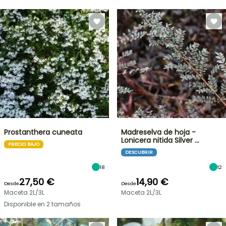
Prostanthera cuneata
Madreselva de hoja -
Lonicera nitida Silver …
PRECIO BAJO
DESCUBRIR
18
12
27,50 €
14,90 €
Desde
Desde
Maceta 2L/3L
Maceta 2L/3L
Disponible en 2 tamaños