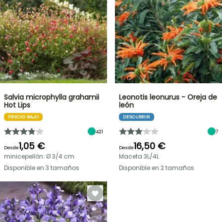
Salvia microphylla grahamii
Leonotis leonurus - Oreja de
Hot Lips
león
PRECIO BAJO
DESCUBRIR
421
7
1,05 €
16,50 €
Desde
Desde
minicepellón: Ø 3/4 cm
Maceta 3L/4L
Disponible en 3 tamaños
Disponible en 2 tamaños