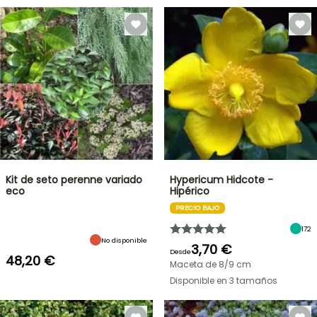
Kit de seto perenne variado
Hypericum Hidcote -
eco
Hipérico
PRECIO BAJO
172
No disponible
3,70 €
Desde
48,20 €
Maceta de 8/9 cm
Disponible en 3 tamaños