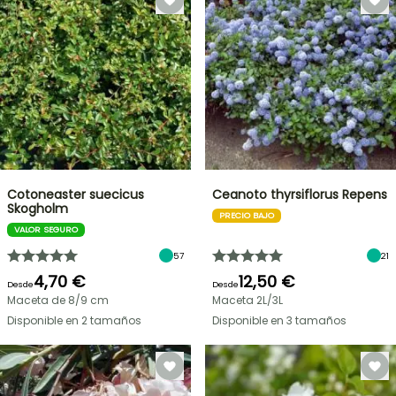
Cotoneaster suecicus
Ceanoto thyrsiflorus Repens
Skogholm
PRECIO BAJO
VALOR SEGURO
57
21
4,70 €
12,50 €
Desde
Desde
Maceta de 8/9 cm
Maceta 2L/3L
Disponible en 2 tamaños
Disponible en 3 tamaños