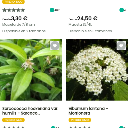
PRECIO BAJO
407
4
3,30 €
24,50 €
Desde
Desde
Maceta de 7/8 cm
Maceta 3L/4L
Disponible en 2 tamaños
Disponible en 3 tamaños
Sarcococca hookeriana var.
Viburnum lantana -
humilis - Sarcoco…
Morrionera
PRECIO BAJO
PRECIO BAJO