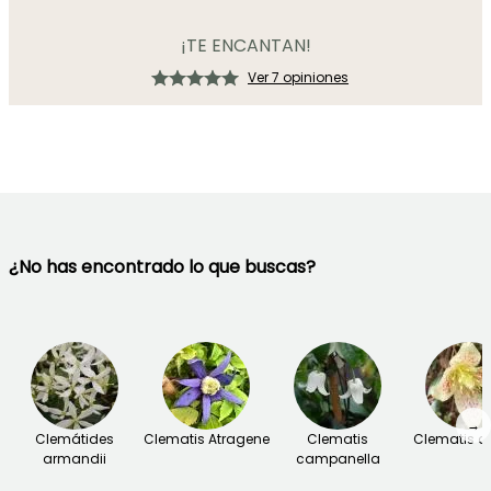
¡TE ENCANTAN!
Ver 7 opiniones
¿No has encontrado lo que buscas?
→
Clemátides
Clematis Atragene
Clematis
Clematis ci
armandii
campanella