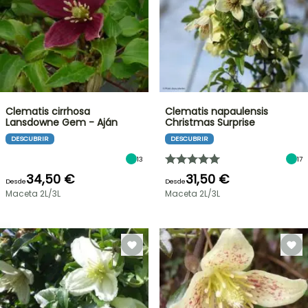
Clematis cirrhosa
Clematis napaulensis
Lansdowne Gem - Aján
Christmas Surprise
DESCUBRIR
DESCUBRIR
13
17
34,50 €
31,50 €
Desde
Desde
Maceta 2L/3L
Maceta 2L/3L
OFERTA
RELÁMPAGO
¡HASTA
UN
30
%