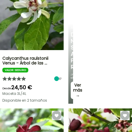
ARBUSTOS
DESCUBRE
NUESTRA
SELECCIÓN
A
Calycanthus raulstonii
PRECIOS
Venus - Árbol de las …
REDUCIDOS
VALOR SEGURO
¡Y
ahorra!
17
Ver
24,50 €
Desde
más
Maceta 3L/4L
→
Disponible en 2 tamaños
OFERTA
RELÁMPAGO
¡HASTA
UN