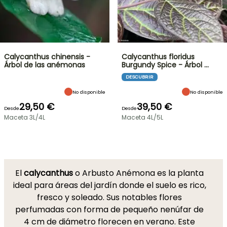
Calycanthus chinensis -
Calycanthus floridus
Árbol de las anémonas
Burgundy Spice - Árbol …
DESCUBRIR
No disponible
No disponible
29,50 €
39,50 €
Desde
Desde
Maceta 3L/4L
Maceta 4L/5L
El
calycanthus
o Arbusto Anémona es la planta
ideal para áreas del jardín donde el suelo es rico,
fresco y soleado. Sus notables flores
perfumadas con forma de pequeño nenúfar de
4 cm de diámetro florecen en verano. Este