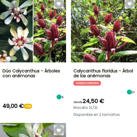
Dúo Calycanthus - Árboles
Calycanthus floridus - Árbol
con anémonas
de las anémonas
COLECCIONISTA
21
9
24,50 €
Desde
49,00 €
-17%
Maceta 2L/3L
Disponible en 2 tamaños