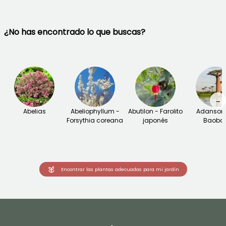
¿No has encontrado lo que buscas?
→
Abelias
Abeliophyllum -
Abutilon - Farolito
Adansoni
Forsythia coreana
japonés
Baoba
Encontrar las plantas adecuadas para mi jardín