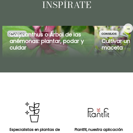
INSPÍRATE
→
Calycanthus o Árbol de las
CONSEJOS
CONSEJOS
anémonas: plantar, podar y
Cultivar un
cuidar
maceta
Especialistas en plantas de
Plantfit, nuestra aplicación