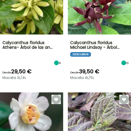
Calycanthus floridus
Calycanthus floridus
Athens- Árbol de las an…
Michael Lindsay - Árbol…
DESCUBRIR
8
13
29,50 €
39,50 €
Desde
Desde
Maceta 3L/4L
Maceta 4L/5L