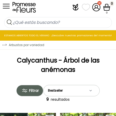
Ir al contenido
0
Plantfit
Mis listas de favo
Mi cuenta
Cesta
0
ESTAMOS ABIERTOS TODO EL VERANO : ¡Descubre nuestras promociones del momento!
⋯
>
Arbustos por variedad
Calycanthus - Árbol de las
anémonas
Filtrar
9
resultados